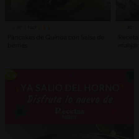
30'
Fácil
30'
Pancakes de Quínoa con Salsa de
Receta 
berries
manjar