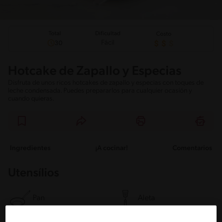
Total
Dificultad
Costo
Fácil
30
Hotcake de Zapallo y Especias
Disfruta de unos ricos hotcakes de zapallo y especias con toques de
leche condensada. Puedes prepararlos para cualquier ocasión y
cuando quieras.
Ingredientes
¡A cocinar!
Comentarios
Utensílios
Pan
Aleta