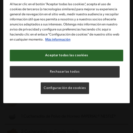
Licuadora
Al hacer clic en el botón "Aceptar todas las cookies", acepta el uso de
cookies de terceros (o tecnologías similares) para mejorar su experiencia
general de navegación en el sitio web, medir nuestra audiencia y recopilar
información útil que nos permita a nosotros y a nuestros socios ofrecerle
Ingredientes
anuncios adaptados a sus intereses. Obtenga más información en nuestro
aviso de privacidad y configure sus preferencias haciendo clic aquí o
haciendo clic en el enlace "Configuración de cookies" de nuestro sitio web
Porciones: 8
en cualquier momento.
Más información
Aceptar todas las cookies
1 Taza de Puré de zapallo cocido
1 1/2 Taza de Leche Evaporada IDEAL® NESTLÉ®
Rechazarlas todas
3/4 Taza de Harina
Configuración de cookies
1/4 Taza de Avena
1 Cucharadita de Polvo de Horneo IMPERIAL® NESTLÉ®
2 Cucharaditas de Canela
molida