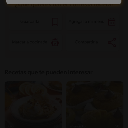
¿Qué quieres hacer con esta receta?
Guardarla
Agregar a mi menú
Marcarla cocinada
Compartirla
Recetas que te pueden interesar
Fácil
30'
Intermedio
50'