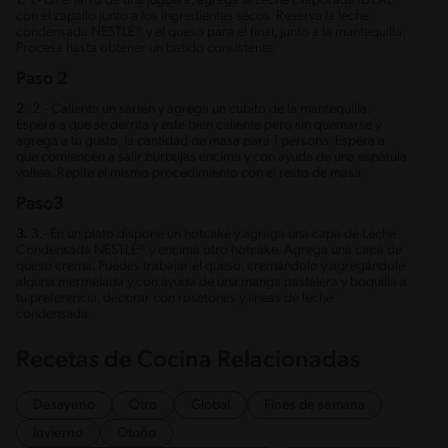
1.
1.- En el jarro de una juguera, agrega la Leche Evaporada IDEAL®
con el zapallo junto a los ingredientes secos. Reserva la leche
condensada NESTLÉ® y el queso para el final, junto a la mantequilla.
Procesa hasta obtener un batido consistente.
Paso 2
2.
2.- Calienta un sartén y agrega un cubito de la mantequilla.
Espera a que se derrita y este bien caliente pero sin quemarse y
agrega a tu gusto, la cantidad de masa para 1 persona. Espera a
que comiencen a salir burbujas encima y con ayuda de una espátula
voltea. Repite el mismo procedimiento con el resto de masa.
Paso3
3.
3.- En un plato dispone un hotcake y agrega una capa de Leche
Condensada NESTLÉ® y encima otro hotcake. Agrega una capa de
queso crema. Puedes trabajar el queso, cremándolo y agregándole
alguna mermelada y con ayuda de una manga pastelera y boquilla a
tu preferencia, decorar con rosetones y líneas de leche
condensada.
Recetas de Cocina Relacionadas
Desayuno
Otro
Global
Fines de semana
Invierno
Otoño