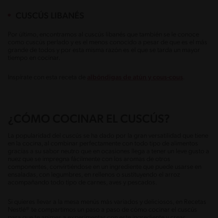
CUSCÚS LIBANÉS
Por último, encontramos al cuscús libanés que también se le conoce
como cuscús perlado y es el menos conocido a pesar de que es el más
grande de todos y por esta misma razón es el que se tarda un mayor
tiempo en cocinar.
Inspírate con esta receta de
albóndigas de atún y cous-cous
.
¿CÓMO COCINAR EL CUSCÚS?
La popularidad del cuscús se ha dado por la gran versatilidad que tiene
en la cocina, al combinar perfectamente con todo tipo de alimentos
gracias a su sabor neutro que en ocasiones llega a tener un leve gusto a
nuez que se impregna fácilmente con los aromas de otros
componentes, convirtiéndose en un ingrediente que puede usarse en
ensaladas, con legumbres, en rellenos o sustituyendo el arroz
acompañando todo tipo de carnes, aves y pescados.
Si quieres llevar a la mesa menús más variados y deliciosos, en Recetas
Nestlé® te compartimos un paso a paso de cómo cocinar el cuscús
para que te animes a experimentar con este ingrediente y crear