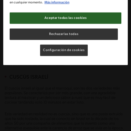
en cualquier momento.
Más información
VARIEDADES DE CUSCÚS
Al ser un ingrediente que hasta poco hemos aprendido a entender y a
Aceptar todas las cookies
degustar, solo conocemos solo una variedad, pero en el mundo existen
tres tipos de cuscús que se diferencian por el tamaño del grano, tiempo
de cocción y sabor.
Rechazarlas todas
CUSCÚS MARROQUÍ
Configuración de cookies
Dentro de los tipos de cuscús esta variedad es la más pequeña y
gracias a su reducido tamaño su cocción es muy rápida estando listo
solo en cuestión de pocos minutos.
CUSCÚS ISRAELÍ
El cuscús israelí al igual que el marroquí, son las dos variedades más
populares. Se caracteriza por ser más grande, con una agradable
textura al masticar y un delicioso sabor a nuez que es muy fácil de
cocinar tardando solo 10 minutos en estar listo.
Esta variedad en realidad no es cuscús, sino que es una pasta extruida
que ha sido tostada, la cual se conoció en Israel en la década de los
años 50 por una compañía de alimentos que la inventó como una
alternativa asequible ante la carencia de arroz que se vivía en la época.