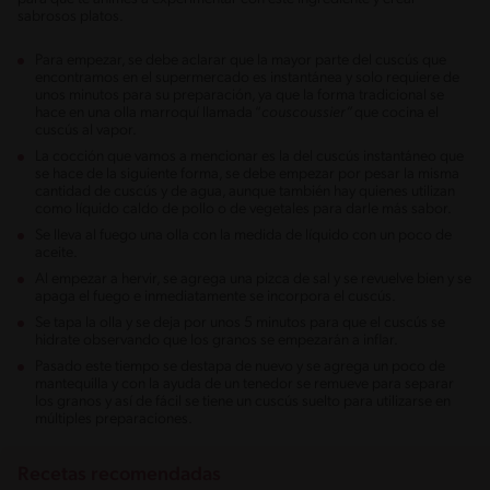
sabrosos platos.
Para empezar, se debe aclarar que la mayor parte del cuscús que
encontramos en el supermercado es instantánea y solo requiere de
unos minutos para su preparación, ya que la forma tradicional se
hace en una olla marroquí llamada “
couscoussier”
que cocina el
cuscús al vapor.
La cocción que vamos a mencionar es la del cuscús instantáneo que
se hace de la siguiente forma, se debe empezar por pesar la misma
cantidad de cuscús y de agua, aunque también hay quienes utilizan
como líquido caldo de pollo o de vegetales para darle más sabor.
Se lleva al fuego una olla con la medida de líquido con un poco de
aceite.
Al empezar a hervir, se agrega una pizca de sal y se revuelve bien y se
apaga el fuego e inmediatamente se incorpora el cuscús.
Se tapa la olla y se deja por unos 5 minutos para que el cuscús se
hidrate observando que los granos se empezarán a inflar.
Pasado este tiempo se destapa de nuevo y se agrega un poco de
mantequilla y con la ayuda de un tenedor se remueve para separar
los granos y así de fácil se tiene un cuscús suelto para utilizarse en
múltiples preparaciones.
Recetas recomendadas