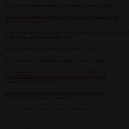
https://www.thespruceeats.com/what-is-couscous-2355401
https://www.washingtonpost.com/food/2021/05/14/couscous-
moroccan-pearl-israeli/
https://www.lavanguardia.com/magazine/experiencias/20210429/
semola-trigo-marroqui-combina.html
https://okdiario.com/recetas/cuscus-israeli-21143
https://www.cuerpomente.com/guia-alimentos/cuscus
https://www.elespanol.com/cocinillas/recetas/pasta-y-
arroz/20190820/cocinar-cuscus-recetas-faciles-preparan-
momento/379712571_0.html
https://www.bonviveur.es/gastroteca/cous-cous-base-
fundamental-de-la-cocina-norteafricana
https://elcocinerocasero.com/receta/como-cocer-cuscus