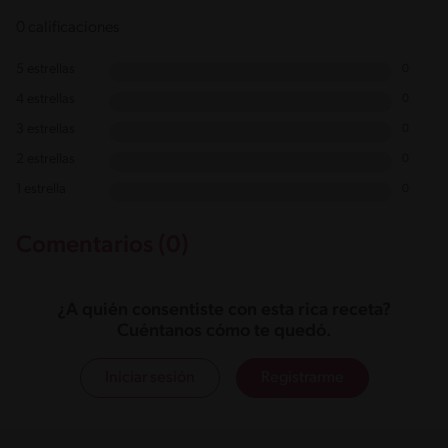
0 calificaciones
5 estrellas
0
4 estrellas
0
3 estrellas
0
2 estrellas
0
1 estrella
0
Comentarios (0)
¿A quién consentiste con esta rica receta?
Cuéntanos cómo te quedó.
Iniciar sesión
Registrarme