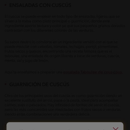
ENSALADAS CON CUSCÚS
El cuscús se puede emplear en todo tipo de ensaladas ligeras que se
sirven a la mesa como plato principal o guarnición, donde este
ingrediente aporta textura y color ya que sus pequeños granos dorados
contrastan con los diferentes colores de las verduras.
Su sabor neutro lo convierte en un ingrediente versátil con el que se
puede mezclar con cebollas, tomates, lechugas, perejil, pimentones,
frutos secos y quesos, encontrando una receta famosa que es el
taboulee, una ensalada de origen libanés a base de verduras, cuscús,
menta, sal y jugo de limón.
Aquí te enseñamos a preparar una
ensalada Taboulee de cous-cous
.
GUARNICIÓN DE CUSCÚS
Otro de los principales usos del cuscús es como guarnición siendo un
excelente sustituto del arroz, papa o la pasta, ideal para acompañar
carnes, aves o pescados. Hay infinidad de formas de servir el cuscús,
pero las más consumidas son mezcladas con frutos secos o verduras
siendo estas combinaciones una verdadera delicia.
Saca el chef que llevas dentro y prepara esta receta de
carne a la olla