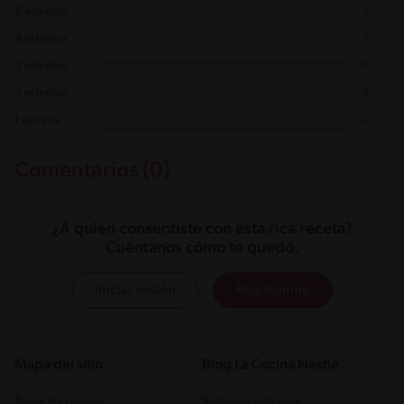
5 estrellas
0
4 estrellas
0
3 estrellas
0
2 estrellas
0
1 estrella
0
Comentarios (0)
¿A quién consentiste con esta rica receta?
Cuéntanos cómo te quedó.
Iniciar sesión
Registrarme
Mapa del sitio
Blog La Cocina Nestlé
Todas las recetas
Todos los artículos