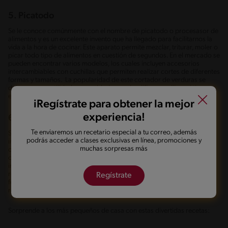
5. Picatodo
Se le conoce comúnmente con el nombre de picatodo o procesasor de
alimentos y es un excelente invento que ha llegado para facilitarnos la
vida a la hora de cocinar. Este aparato permite mezclar, triturar, moler o
picar todo tipo de alimentos en cuestión de segundos. En el mercado se
pueden encontrar varios modelos, los cuales incluyen accesorios
intercambiables con cuchillas que permiten realizar cortes de diferentes
formas y tamaños. La popularidad de este cortador de verduras se
debe a su versatilidad y capacidad para simplificar y agilizar el tiempo
en la cocina.
iRegístrate para obtener la mejor
experiencia!
6. Moldes para cortar verduras
Te enviaremos un recetario especial a tu correo, además
Si sufres para que los más pequeños de casa se coman las verduras,
podrás acceder a clases exclusivas en línea, promociones y
intenta presentarlas en el plato con formas y figuras divertidas que
muchas sorpresas más
obtendrás utilizando los moldes cortadores de verduras. Estos
cortadores vienen en diferentes formas y están hechos de acero
inoxidable y se utilizan ejerciendo presión sobre zanahorias, pepinos,
remolachas y demás ingredientes los cuales adquieren la divertida
Regístrate
forma del molde de corte los cuales decoran y dan color a divertidas
recetas.
Sorprende a los más pequeños de casa con estas divertidas recetas: