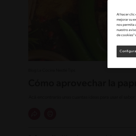
Al hacer clic
mejorar su e
nos permita 
nuestro avis
de cookies" 
Configura
Blog La Cocina Nestlé Tips
Cómo aprovechar la papr
Acá encontrarás unas cuantas ideas para usar el sabor 