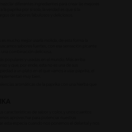
ezclar diferentes ingredientes para crear las mejores
a paprika por sí sola, la verdad es que si la
os de sabores fabulosos y deliciosos.
 es mucho mejor usarla molida, de esta forma la
buscamos sabores fuertes, con esa sensación picante
s una combinación deliciosa.
más populares y usadas en el mundo. Más arriba
nso y que, por ende, esta no es una de sus
piedad a un plato en el que vamos a usar paprika, el
omplementan muy bien.
alencias aromáticas de la paprika con una hierba que
IKA
s características de sabor y color, y unos cuantos
mos aprovechar para potenciar nuestras
r esta especia cuando nos ponemos el delantal y nos