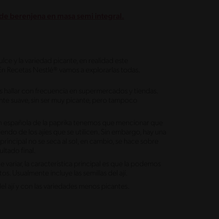
de berenjena en masa semi integral.
ce y la variedad picante, en realidad este
En Recetas Nestlé® vamos a explorarlas todas.
 hallar con frecuencia en supermercados y tiendas.
ante suave, sin ser muy picante, pero tampoco
ión española de la paprika tenemos que mencionar que
iendo de los ajíes que se utilicen. Sin embargo, hay una
 principal no se seca al sol, en cambio, se hace sobre
ultado final.
variar, la característica principal es que la podemos
os. Usualmente incluye las semillas del ají.
l ají y con las variedades menos picantes.