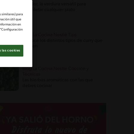
Coliflor, la verdura versátil para
completar cualquier plato
 similares) para
mación útil que
información en
e "Configuración
Blog La Cocina Nestlé Tips
Conoce los distintos tipos de curry que
existen
 las cookies
Blog La Cocina Nestlé Cocción y
Técnicas
Las hierbas aromáticas con las que
debes cocinar