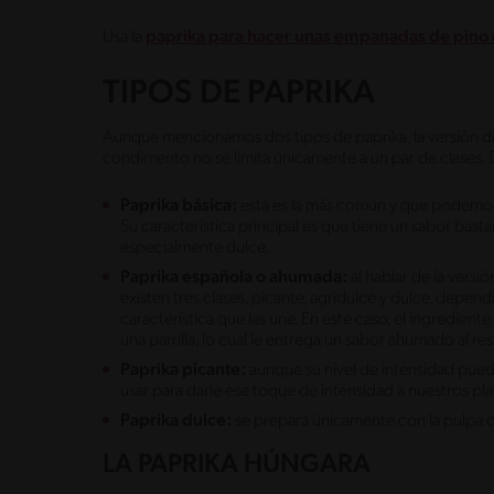
Usa la
paprika para hacer unas empanadas de pino 
TIPOS DE PAPRIKA
Aunque mencionamos dos tipos de paprika, la versión dul
condimento no se limita únicamente a un par de clases. 
Paprika básica:
esta es la más común y que podemos
Su característica principal es que tiene un sabor bast
especialmente dulce.
Paprika española o ahumada:
al hablar de la vers
existen tres clases, picante, agridulce y dulce, depend
característica que las une. En este caso, el ingrediente
una parrilla, lo cual le entrega un sabor ahumado al res
Paprika picante:
aunque su nivel de intensidad puede 
usar para darle ese toque de intensidad a nuestros plat
Paprika dulce:
se prepara únicamente con la pulpa de
LA PAPRIKA HÚNGARA