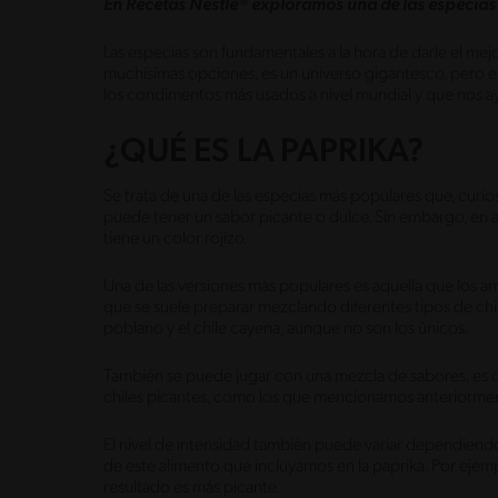
En Recetas Nestlé® exploramos una de las especias 
Las especias son fundamentales a la hora de darle el me
muchísimas opciones, es un universo gigantesco, pero en
los condimentos más usados a nivel mundial y que nos ay
¿QUÉ ES LA PAPRIKA?
Se trata de una de las especias más populares que, curi
puede tener un sabor picante o dulce. Sin embargo, en 
tiene un color rojizo.
Una de las versiones más populares es aquella que los am
que se suele preparar mezclando diferentes tipos de chil
poblano y el chile cayena, aunque no son los únicos.
También se puede jugar con una mezcla de sabores, es de
chiles picantes, como los que mencionamos anteriormen
El nivel de intensidad también puede variar dependiendo d
de este alimento que incluyamos en la paprika. Por ejemplo
resultado es más picante.