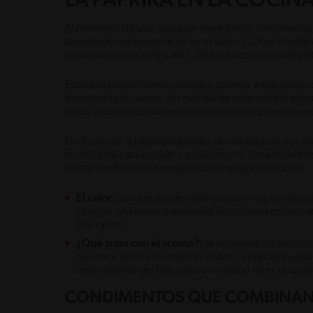
LA PAPRIKA EN LA COCIN
Al momento de usar cualquier ingrediente, condimento, s
pensamos, seguramente, es en su sabor. ¿Cómo combina 
tiene razones para estar ahí? ¿Está sobrecargando el pla
Estas son preguntas muy válidas y, además, inteligente
alimentos que usamos van más allá de solamente el sabor
secos y crujientes pueden darle un giro estupendo a un
En el caso de la paprika hablamos de una especia que en
no nos sirve para espesar y sus granos no son suficien
sensación. Pero hay otro aspecto en el que se destaca.
El color:
aunque puede variar en sus tonos, en espec
Hungría, en términos generales la podemos encontrar 
más opaco.
¿Qué pasa con el aroma?:
ya hablamos del sabor, la 
que hace brillar a los mejores platos. La paprika puede
dependiendo del tipo, pero en realidad no es un asp
CONDIMENTOS QUE COMBINAN