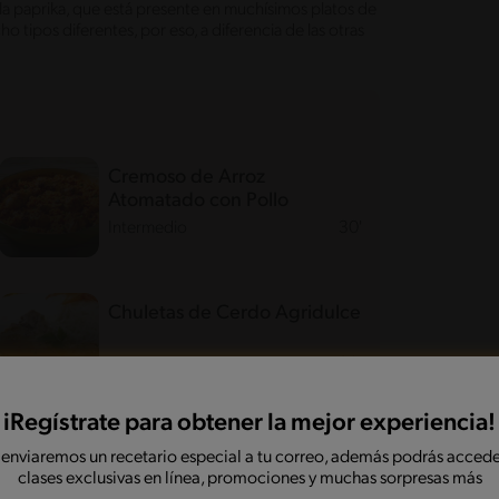
a paprika, que está presente en muchísimos platos de
o tipos diferentes, por eso, a diferencia de las otras
Cremoso de Arroz
Atomatado con Pollo
Intermedio
30'
Chuletas de Cerdo Agridulce
Fácil
20'
iRegístrate para obtener la mejor experiencia!
 enviaremos un recetario especial a tu correo, además podrás accede
 en español o una traducción cercana, puesto que los
clases exclusivas en línea, promociones y muchas sorpresas más
der si no hablamos el idioma.