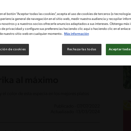
 en el botón "Aceptar todas las cookies", acepta el uso de cookies de terceros (o tecnologías
xperiencia general de navegación en el sitio web, medir nuestra audiencia y recopilar infor
a nosotros y a nuestros socios ofrecerle anuncios adaptados a sus intereses. Obtenga más 
o de privacidad y configure sus preferencias haciendo clic aquí o haciendo clic en el enlac
de nuestro sitio web en cualquier momento.
Más información
ción de cookies
Rechazarlas todas
Aceptar todas
ika al máximo
y el color de esta especia en los mejores platos
Publicado - 07/07/2022
Actualizado -13/03/2024