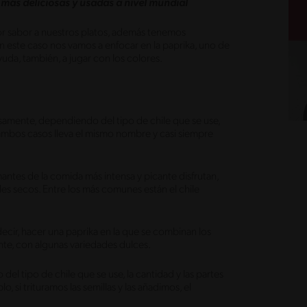
más deliciosas y usadas a nivel mundial
jor sabor a nuestros platos, además tenemos
 este caso nos vamos a enfocar en la paprika, uno de
uda, también, a jugar con los colores.
osamente, dependiendo del tipo de chile que se use,
ambos casos lleva el mismo nombre y casi siempre
antes de la comida más intensa y picante disfrutan,
es secos. Entre los más comunes están el chile
cir, hacer una paprika en la que se combinan los
te, con algunas variedades dulces.
el tipo de chile que se use, la cantidad y las partes
, si trituramos las semillas y las añadimos, el