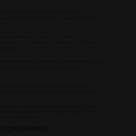
A
alsa o hierba para cocinar, lo primero en lo que
con el resto de los elementos? ¿Aporta algo o no
to?
s cuando estamos cocinando. Sin embargo, los
. Pensemos, por ejemplo, en la textura. Unos frutos
a crema.
 términos de textura no tiene un papel relevante, pues
temente grandes como para darnos una nueva
ial cuando exploramos los tipos de paprika de
de color rojo, a veces más intenso, en otros casos
textura y el color, pero falta una característica más
 variar en cuanto su olor, con toques dulces o fuertes
ecto que sobresalga.
 CON PAPRIKA