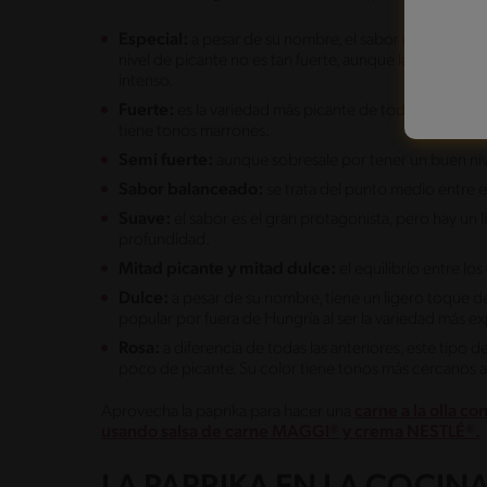
Especial:
a pesar de su nombre, el sabor que tiene no 
nivel de picante no es tan fuerte, aunque la parte du
intenso.
Fuerte:
es la variedad más picante de todas las paprik
tiene tonos marrones.
Semi fuerte:
aunque sobresale por tener un buen niv
Sabor balanceado:
se trata del punto medio entre el
Suave:
el sabor es el gran protagonista, pero hay un
profundidad.
Mitad picante y mitad dulce:
el equilibrio entre lo
Dulce:
a pesar de su nombre, tiene un ligero toque de
popular por fuera de Hungría al ser la variedad más e
Rosa:
a diferencia de todas las anteriores, este tipo
poco de picante. Su color tiene tonos más cercanos al
Aprovecha la paprika para hacer una
carne a la olla c
usando salsa de carne MAGGI® y crema NESTLÉ®.