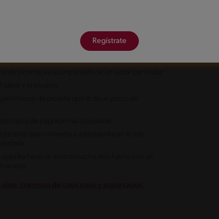
es muy distinto al de la paprika básica, puesto que el
lce tampoco tiene protagonismo. Su color es rojo e
Regístrate
as húngaras. Respecto a su color, en lugar de ser rojo,
el de picante, va acompañado de un sabor particular.
 sabor y el picante.
 ligero toque de picante que le da un poco de
s dos tipos de paprikas más populares.
 picante que convierte a esta paprika en la más
xportada.
 de paprika tiene un aroma mucho más fuerte con un
 naranja.
on vino, cremoso de cous cous y espárragos,