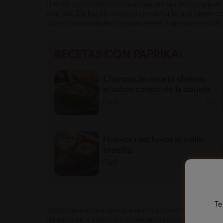
Uno de los condimentos que más se usan en Hungría es l
este país. De hecho, acá es tan importante que tienen och
clases, las variedades húngaras tienen su propia sección.
RECETAS CON PAPRIKA:
Charquicán receta chilena:
el sabor casero de la abuela
Fácil
50'
Huevos rancheros al estilo
Israelita
Fácil
11'
Te
Vale la pena aclarar que acá vamos a poner sus nombres
términos en húngaro son totalmente imposibles de enten