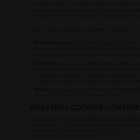
Los maestros de la cocina saben mejor que nadie cómo m
sensaciones en nuestros paladares. Y aunque nos encanta l
combinamos con otros condimentos podemos hacer jueg
Estas son algunas ideas para combinar con paprika:
Pimienta negra:
para obtener los mejores resultados
podemos mezclar mucho más fácil con la paprika. Si 
como protagonista o, al menos, en un primer plano, e
Orégano:
se trata de una de las hierbas aromáticas 
mencionamos que la paprika no tiene un olor muy inte
características principales. Si queremos darle esta pro
orégano es una gran idea. Además, sus sabores se c
Romero:
una segunda opción para contrarrestar las f
se destaca por tener un aroma espectacular.
IDEAS PARA COCINAR CON PAPR
Ya repasamos los tipos de paprika que podemos hallar, su
condimentos con los que combina muy bien y que pode
preparaciones. Ahora es momento de explorar cómo usa
ensuciamos las manos para cocinar.