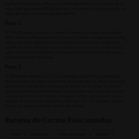
agrega la berenjena junto con la maicena diluida, pon la tapa de la
olla y deja guisar por 40-60 minutos, si la mezcla se seca agrega un
poco de agua. Una vez listo deja enfriar.
Paso 2
2.
Para la masa, junta en un bowl el harina con la sal y el aceite de
oliva. Vierte sobre esto el vino blanco y mezcla con las manos hasta
tener una masa uniforme. Estira la masa con un uslero hasta que
quede de 2 a 3 mm de grosor y corta círculos con la ayuda de un
plato de 15 cm de diámetro y ve reservando los círculos de masa y
repite hasta tener 10 masas.
Paso 3
3.
Rellena las masas con 2-3 cucharadas del pino frio, acomoda
una aceituna y forma la empanada doblando por la mitad haciendo
presión por los bordes para que el relleno no se salga. Repetir el
proceso y lleva las empanadas a una bandeja apta para horno con
una capita de harina. Pincela con huevo batido o aceite de oliva y
hornea en horno precalentado a 200º por 15 – 20 minutos. Retira y
sirve 1 por persona recien salidas del horno.
Recetas de Cocina Relacionadas
Cena
Almuerzo
Plato principal
Global