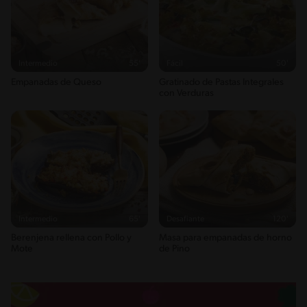
buena variedad de alimentos
Fibra
6g / 0%
Energykilocalories
344g / 17%
Intermedio
55'
Fácil
50'
Saturedfat
Empanadas de Queso
Gratinado de Pastas Integrales
1g / 0%
con Verduras
Sugar
6g / 0%
Sodio
240g / 0%
Salt
0.6g / %
Intermedio
65'
Desafiante
120'
Berenjena rellena con Pollo y
Masa para empanadas de horno
Mote
de Pino