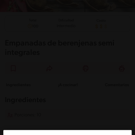
Total
Dificultad
Costo
Intermedio
100
Empanadas de berenjenas semi
integrales
Ingredientes
¡A cocinar!
Comentarios
Ingredientes
Porciones: 10
500 gr de berenjenas cortadas en cubitos pequeños