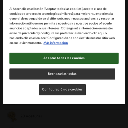
Al hacer clic en el botón "Aceptar todas las cookies", acepta el uso de
cookies de terceros (o tecnologías similares) para mejorar su experiencia
1 Kg de cebolla cortada en cubitos pequeños
general de navegación en el sitio web, medir nuestra audiencia y recopilar
información útil que nos permita a nosotros y a nuestros socios ofrecerle
anuncios adaptados a sus intereses. Obtenga más información en nuestro
1/2 Cdta de merkén
aviso de privacidad y configure sus preferencias haciendo clic aquí o
haciendo clic en el enlace "Configuración de cookies" de nuestro sitio web
en cualquier momento.
Más información
1 Cdta de paprika
1/2 Cdta de comino
Aceptar todas las cookies
1 Cdta de sal
Rechazarlas todas
1 Cdta de azúcar
Configuración de cookies
1 Cda de maicena diluida en 3 cucharadas de agua
20 Aceitunas