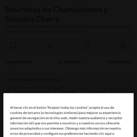
Brochetas de Champiñones y
Tomates Cherry
Deléitate con esta increíble receta, perfecta para aquellos vegetarianos
que buscan día a día alternativas como estas.
Ingredientes
¡A cocinar!
Comentarios
No incluido en la receta
Sin nueces de árbol
Sin maní
Sin lactosa
Sin pescado
Sin huevo
Sin crustáceos
Al hacer clic en el botón "Aceptar todas las cookies", acepta el uso de
cookies de terceros (o tecnologías similares) para mejorar su experiencia
general de navegación en el sitio web, medir nuestra audiencia y recopilar
Ingredientes
información útil que nos permita a nosotros y a nuestros socios ofrecerle
anuncios adaptados a sus intereses. Obtenga más información en nuestro
aviso de privacidad y configure sus preferencias haciendo clic aquí o
Porciones: 4