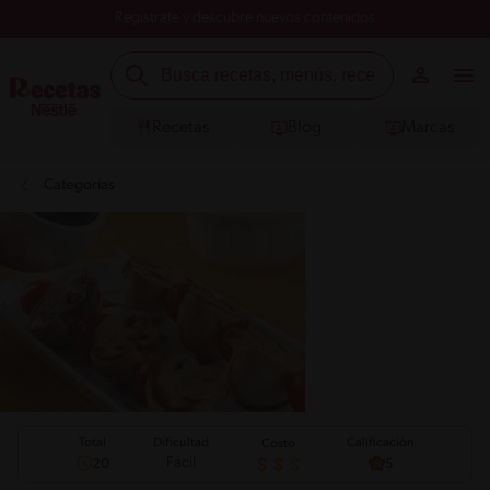
Registrate y descubre nuevos contenidos
Recetas
Blog
Marcas
Categorías
Total
Calificación
Dificultad
Costo
Fácil
20
5