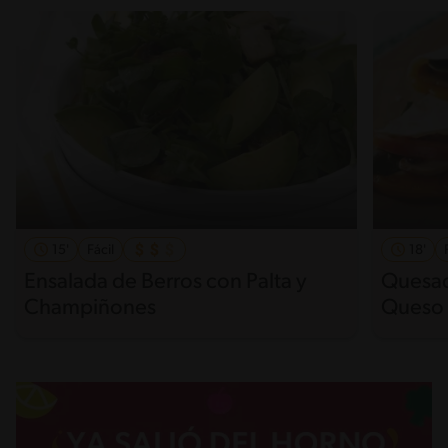
15'
Fácil
18'
Ensalada de Berros con Palta y
Quesad
Champiñones
Queso 