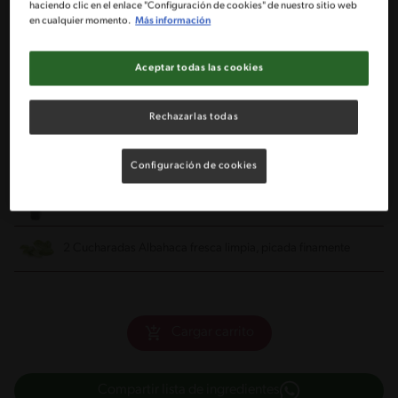
haciendo clic en el enlace "Configuración de cookies" de nuestro sitio web
en cualquier momento.
Más información
6 Piezas Champiñones
blancos, grandes, limpios, cortados en
Aceptar todas las cookies
mitades
12 Piezas de tomates cherry
tipo cherry, lavados, secos
Rechazarlas todas
3 Cucharadas Aceite de oliva
Configuración de cookies
4 cdas de Salsa de Soya
2 Cucharadas Albahaca fresca
limpia, picada finamente
Cargar carrito
Compartir lista de ingredientes