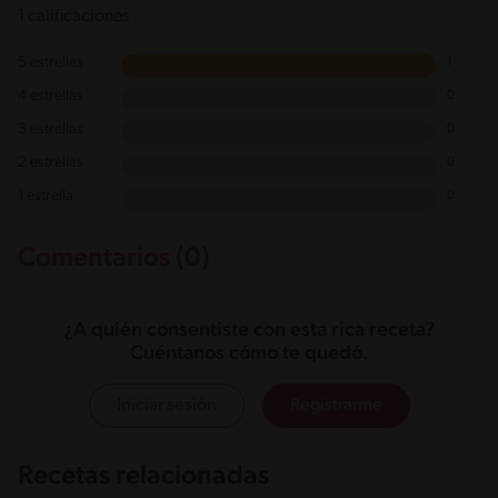
1 calificaciones
5 estrellas
1
4 estrellas
0
3 estrellas
0
2 estrellas
0
1 estrella
0
Comentarios (0)
¿A quién consentiste con esta rica receta?
Cuéntanos cómo te quedó.
Iniciar sesión
Registrarme
Recetas relacionadas