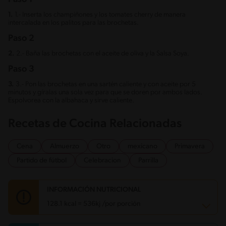
1.
1.- Inserta los champiñones y los tomates cherry de manera
intercalada en los palitos para las brochetas.
Paso 2
2.
2.- Baña las brochetas con el aceite de oliva y la Salsa Soya.
Paso 3
3.
3.- Pon las brochetas en una sartén caliente y con aceite por 5
minutos y gíralas una sola vez para que se doren por ambos lados.
Espolvorea con la albahaca y sirve caliente.
Recetas de Cocina Relacionadas
Cena
Almuerzo
Otro
mexicano
Primavera
Partido de fútbol
Celebracion
Parrilla
INFORMACIÓN NUTRICIONAL
128.1 kcal = 536kj /por porción