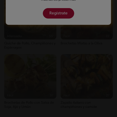
Regístrate
Intermedio
55'
Fácil
35'
Quiche de Pollo, Champiñones y
Brochetas Mixtas a la Oliva
Espárragos
Fácil
31'
Fácil
21'
Brochetas de Pollo con Salsa de
Zapallo italiano con
Soja, Ajo y Limón
champiñones y camote