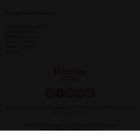
Categorias de recetas
Recetas Vegetarianas
Sopas y Cremas
Recetas con pollo
Cocina Chilena
Fáciles y rápidas
Postres
©2020, Nestlé. Marcas registradas por Société dels Produits Nestlé,
S.A. Vevey (Suiza)
Aviso de privacidad
Términos y condiciones
Configuración de cookies