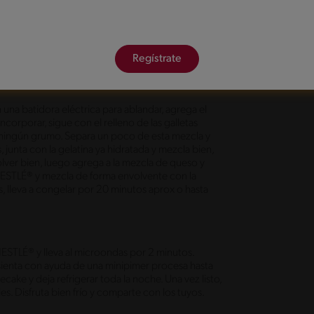
as TRITÓN® separado y junta con ¼ de taza de
r una tierra húmeda. Acomoda esto en la base de
Regístrate
n frío.
una batidora eléctrica para ablandar, agrega el
ncorporar, sigue con el relleno de las galletas
ingún grumo. Separa un poco de esta mezcla y
junta con la gelatina ya hidratada y mezcla bien,
olver bien, luego agrega a la mezcla de queso y
 NESTLÉ® y mezcla de forma envolvente con la
s, lleva a congelar por 20 minutos aprox o hasta
ESTLÉ® y lleva al microondas por 2 minutos.
asienta con ayuda de una minipimer procesa hasta
cake y deja refrigerar toda la noche. Una vez listo,
. Disfruta bien frío y comparte con los tuyos.