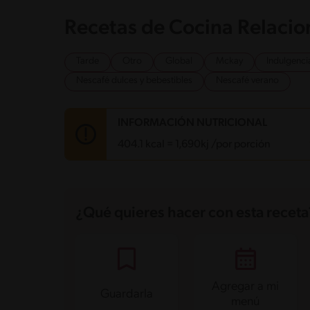
Recetas de Cocina Relaci
Tarde
Otro
Global
Mckay
Indulgenci
Nescafé dulces y bebestibles
Nescafé verano
INFORMACIÓN NUTRICIONAL
404.1 kcal = 1,690kj /por porción
Carbohidratos
29.2 g
Energía
404.1 kcal
¿Qué quieres hacer con esta receta
Grasas
29.5 g
Fibra
0 g
Proteína
5.9 g
Grasas saturadas
18 g
Sodio
189.5 mg
Azúcares
21.7 g
Agregar a mi
Guardarla
menú