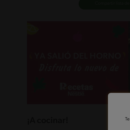
Compartir lista de
¡A cocinar!
Te