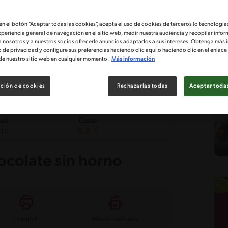
 en el botón "Aceptar todas las cookies", acepta el uso de cookies de terceros (o tecnologías
xperiencia general de navegación en el sitio web, medir nuestra audiencia y recopilar infor
a nosotros y a nuestros socios ofrecerle anuncios adaptados a sus intereses. Obtenga más 
o de privacidad y configure sus preferencias haciendo clic aquí o haciendo clic en el enlac
de nuestro sitio web en cualquier momento.
Más información
ción de cookies
Rechazarlas todas
Aceptar todas
tad
Costo
dio
ocolate sin horno
Imprimir
Marcar cocinada