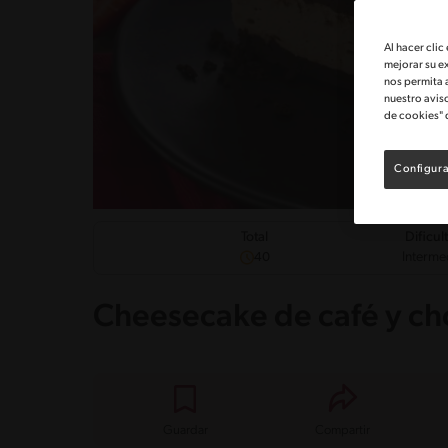
Al hacer clic
mejorar su e
nos permita 
nuestro avis
de cookies" 
Configura
Dificul
Total
Interme
40
Cheesecake de café y ch
Guardar
Compartir