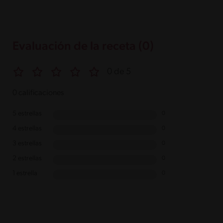
Evaluación de la receta (0)
0 de 5
0 calificaciones
5 estrellas
0
4 estrellas
0
3 estrellas
0
2 estrellas
0
1 estrella
0