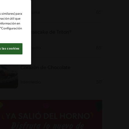
Desafiante
65'
 similares) para
mación útil que
información en
e "Configuración
Cheesecake de Triton®
Intermedio
65'
 las cookies
Corazón de Chocolate
Intermedio
50'