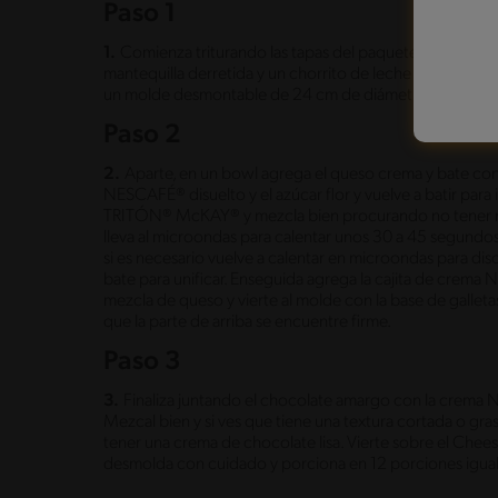
Paso 1
1.
Comienza triturando las tapas del paquete de gallet
mantequilla derretida y un chorrito de leche para forma
un molde desmontable de 24 cm de diámetro y reserva e
Paso 2
2.
Aparte, en un bowl agrega el queso crema y bate con 
NESCAFÉ® disuelto y el azúcar flor y vuelve a batir para i
TRITÓN® McKAY® y mezcla bien procurando no tener n
lleva al microondas para calentar unos 30 a 45 segundos, 
si es necesario vuelve a calentar en microondas para dis
bate para unificar. Enseguida agrega la cajita de crema
mezcla de queso y vierte al molde con la base de galleta
que la parte de arriba se encuentre firme.
Paso 3
3.
Finaliza juntando el chocolate amargo con la crema N
Mezcal bien y si ves que tiene una textura cortada o gr
tener una crema de chocolate lisa. Vierte sobre el Cheese
desmolda con cuidado y porciona en 12 porciones iguales