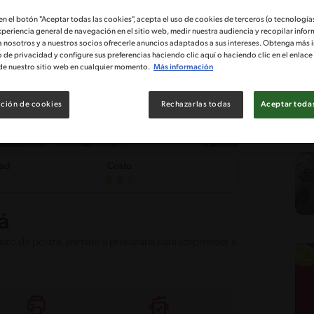
 en el botón "Aceptar todas las cookies", acepta el uso de cookies de terceros (o tecnologías
xperiencia general de navegación en el sitio web, medir nuestra audiencia y recopilar infor
a nosotros y a nuestros socios ofrecerle anuncios adaptados a sus intereses. Obtenga más 
o de privacidad y configure sus preferencias haciendo clic aquí o haciendo clic en el enlac
de nuestro sitio web en cualquier momento.
Más información
ción de cookies
Rechazarlas todas
Aceptar todas
tad
Costo
á
ato de postre, anímate a prepararla para sorprender a