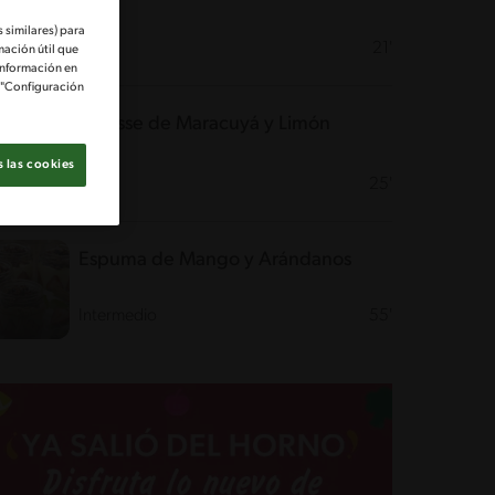
 similares) para
Fácil
21'
mación útil que
información en
e "Configuración
Mousse de Maracuyá y Limón
 las cookies
Fácil
25'
Espuma de Mango y Arándanos
Intermedio
55'