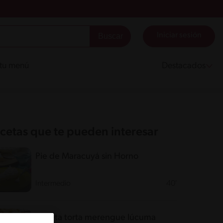
Iniciar sesión
 tu menú
Destacados
cetas que te pueden interesar
Pie de Maracuyá sin Horno
Intermedio
40'
Receta torta merengue lúcuma