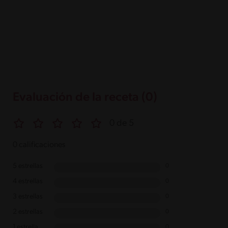
Evaluación de la receta (0)
0 de 5
0 calificaciones
5 estrellas
0
4 estrellas
0
3 estrellas
0
2 estrellas
0
1 estrella
0