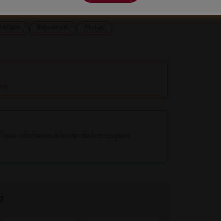
onadas
Amigos
Bajo en sal
Mckay
que más deseas al fondo de la copa para
?