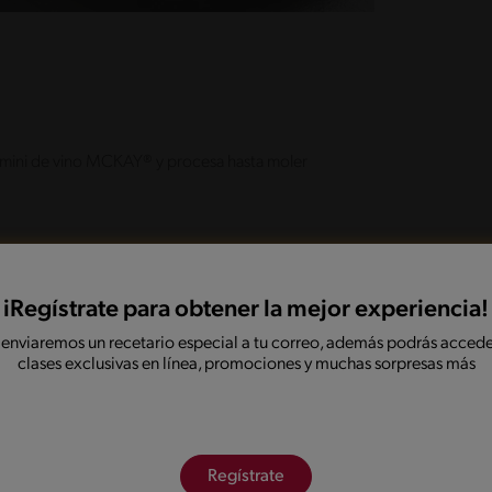
tas mini de vino MCKAY® y procesa hasta moler
icar su volumen, y agrega poco a poco la leche
ente agrega pulpa de maracuyá previamente
emueve hasta homogeneizar.
iRegístrate para obtener la mejor experiencia!
 enviaremos un recetario especial a tu correo, además podrás accede
clases exclusivas en línea, promociones y muchas sorpresas más
etas y sobre estas la crema de maracuyá y para
pulpa de maracuyá sobre la preparación junto con
 sirve de inmediato para compartir!.
Regístrate