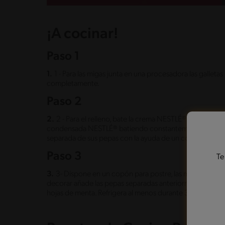
¡A cocinar!
Paso 1
1.
1 - Para las migas junta en una procesadora las galle
completamente.
Paso 2
2.
2 - Para el relleno, bate la crema NESTLÉ® hasta dupl
condensada NESTLÉ® batiendo constantemente. Finalm
separada de sus pepas con la ayuda de un colador, y r
Paso 3
Te
3.
3- Dispone en un copón para postre, las migas de gall
decorar añade las pepas separadas anteriormente de la 
hojas de menta. Refrigera al menos durante 30 minutos y