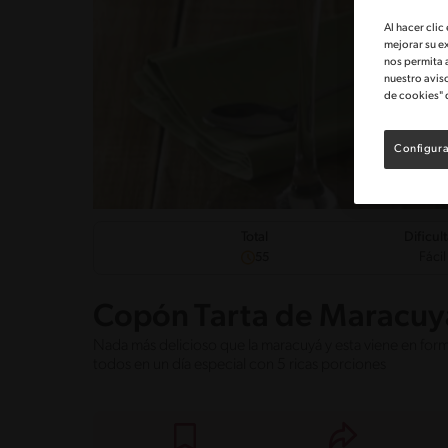
Al hacer clic
mejorar su e
nos permita 
nuestro avis
de cookies" 
Configura
Dificul
Total
Fácil
55
Copón Tarta de Maracuy
Nada más delicioso que la maracuyá y esta viene en form
todos en un día especial con 5 ricas porciones