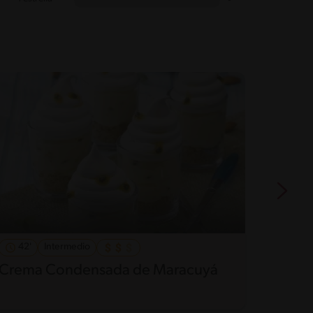
42'
Intermedio
50'
Crema Condensada de Maracuyá
Paste