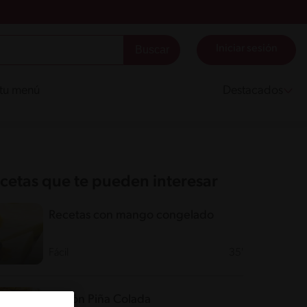
Iniciar sesión
 tu menú
Destacados
cetas que te pueden interesar
Recetas con mango congelado
Fácil
35'
Copón Piña Colada