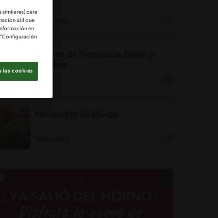
 similares) para
mación útil que
Intermedio
35'
información en
e "Configuración
Espuma de Frambuesa, Limón y
Jengibre
 las cookies
Fácil
25'
Pannacotta de Mango
Intermedio
55'