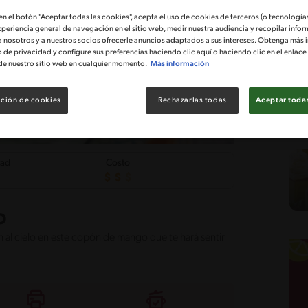
 en el botón "Aceptar todas las cookies", acepta el uso de cookies de terceros (o tecnologías
xperiencia general de navegación en el sitio web, medir nuestra audiencia y recopilar infor
a nosotros y a nuestros socios ofrecerle anuncios adaptados a sus intereses. Obtenga más 
o de privacidad y configure sus preferencias haciendo clic aquí o haciendo clic en el enlac
de nuestro sitio web en cualquier momento.
Más información
ción de cookies
Rechazarlas todas
Aceptar todas
tad
Costo
o
an al cielo en este copón de mango que te hará sentir