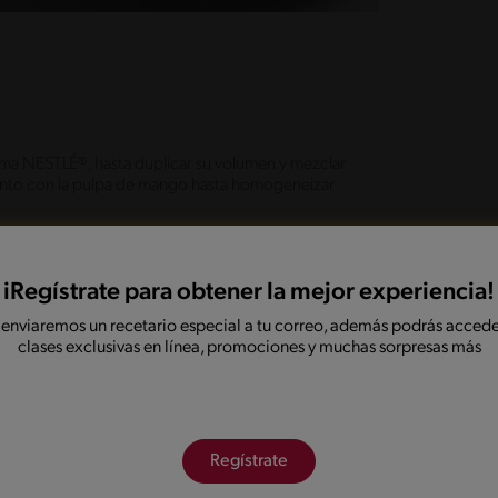
rema NESTLÉ®, hasta duplicar su volumen y mezclar
unto con la pulpa de mango hasta homogeneizar
 en conserva o congelados, e intercalar con la
iRegístrate para obtener la mejor experiencia!
 menta para decorar.
 enviaremos un recetario especial a tu correo, además podrás accede
clases exclusivas en línea, promociones y muchas sorpresas más
ra compartir!.
onadas
Regístrate