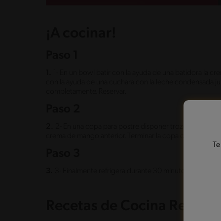
¡A cocinar!
Paso 1
1.
1- En un bowl batir con la ayuda de una batidora la c
con la ayuda de una cuchara con la leche condensada j
completamente. Reservar.
Paso 2
2.
2- En una copa para postre disponer trozos de mango
crema de mango anterior. Terminar la copa con hojas de
Te
Paso 3
3.
3- Finalmente refrigera durante 30 minutos y sirve pa
Recetas de Cocina Relaci