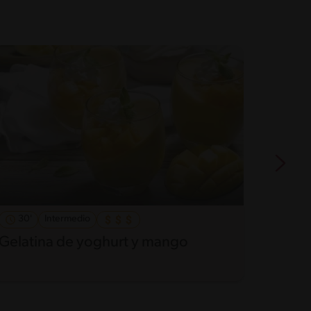
30'
Intermedio
45'
Gelatina de yoghurt y mango
Mouss
Manj