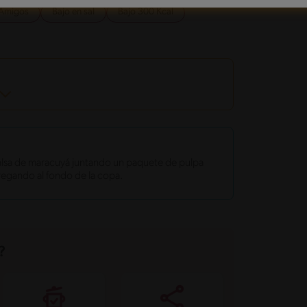
Amigos
Bajo en sal
Bajo 300 Kcal
lsa de maracuyá juntando un paquete de pulpa
regando al fondo de la copa.
?