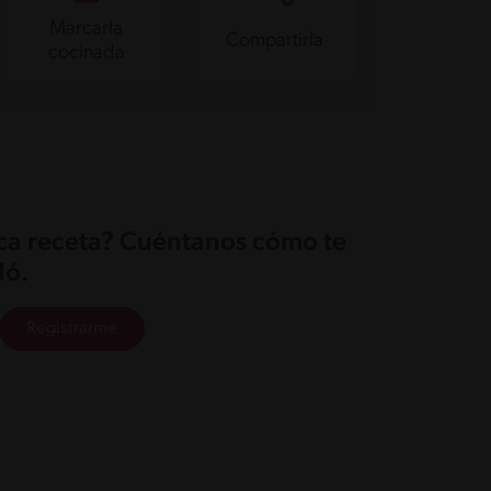
Marcarla
Compartirla
cocinada
ica receta? Cuéntanos cómo te
ó.
Registrarme