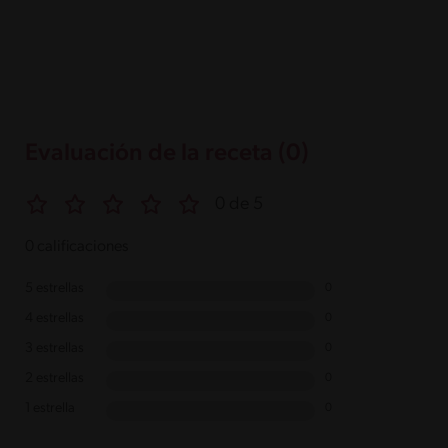
Evaluación de la receta (0)
0 de 5
0 calificaciones
5 estrellas
0
4 estrellas
0
3 estrellas
0
2 estrellas
0
1 estrella
0