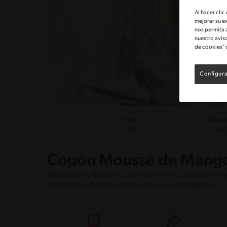
Al hacer clic
mejorar su e
nos permita 
nuestro avis
de cookies" 
Configura
Dificul
Total
Fácil
26
Copón Mousse de Mang
Refrescante y delicioso, 5 ingredientes y 3 pasos te llev
en las nubes. Anímate y sorprende en un día especial.