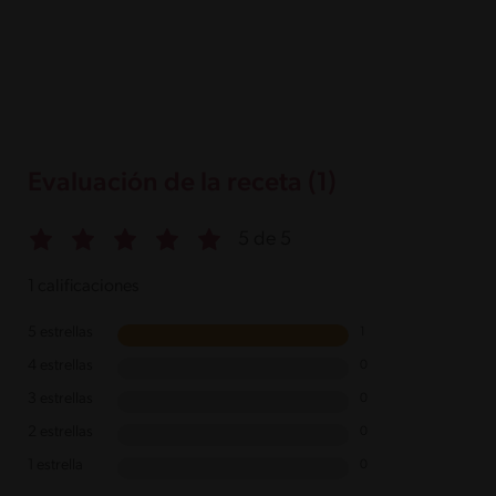
Evaluación de la receta (1)
5 de 5
1 calificaciones
5 estrellas
1
4 estrellas
0
3 estrellas
0
2 estrellas
0
1 estrella
0