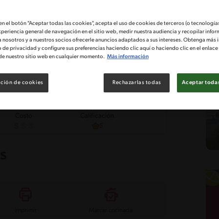
 en el botón "Aceptar todas las cookies", acepta el uso de cookies de terceros (o tecnologías
xperiencia general de navegación en el sitio web, medir nuestra audiencia y recopilar infor
a nosotros y a nuestros socios ofrecerle anuncios adaptados a sus intereses. Obtenga más 
o de privacidad y configure sus preferencias haciendo clic aquí o haciendo clic en el enlac
de nuestro sitio web en cualquier momento.
Más información
ción de cookies
Rechazarlas todas
Aceptar todas
Costo
Calificación
5
s
Imprimir
Marcar cocinada