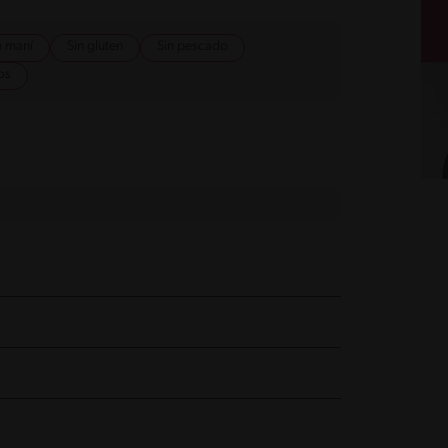
n maní
Sin gluten
Sin pescado
os