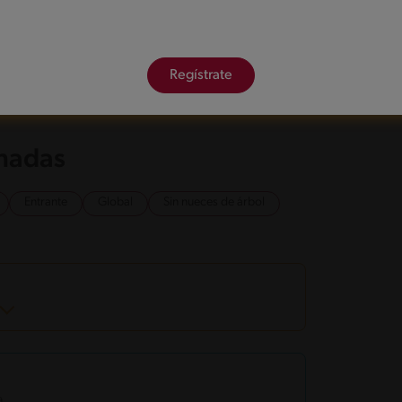
ebolla estén blandos.
Regístrate
el agua, yogurt griego y procesa hasta que este
os.
onadas
Entrante
Global
Sin nueces de árbol
a.