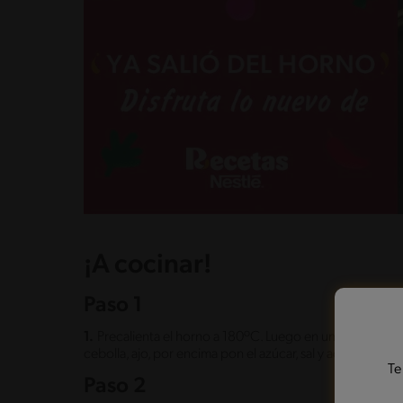
¡A cocinar!
Paso 1
1.
Precalienta el horno a 180ºC. Luego en una bandeja a
cebolla, ajo, por encima pon el azúcar, sal y aceite de oliv
Te
Paso 2