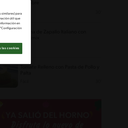
jengibre
Fácil
30'
 similares) para
mación útil que
información en
e "Configuración
Crema de Zapallo Italiano con
Osojimix
Fácil
 las cookies
Tomate Relleno con Pasta de Pollo y
Palta
Fácil
30'