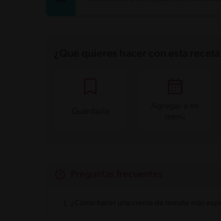
Grasas
1.3 g
Fibra
3.3 g
Proteína
3.4 g
Grasas saturadas
0.6 g
Sodio
319.3 mg
Azúcares
12.2 g
¿Qué quieres hacer con esta receta
Agregar a mi
Guardarla
menú
Preguntas frecuentes
¿Cómo hacer una crema de tomate más esp