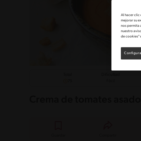
Al hacer clic
mejorar su e
nos permita 
nuestro avis
de cookies" 
Configura
Dificultad
Total
Fácil
75
Crema de tomates asado
Guardar
Compartir