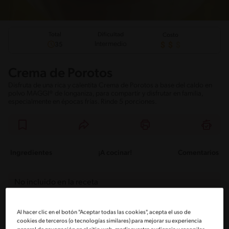
Total
Dificultad
Costo
Intermedio
35
Crema de Porotos
Disfruta de una rica y calentita Crema de Porotos a base del caldo en
polvo MAGGI® de longaniza, para compartir y disfrutar en familia,
especialmente en épocas frías. Rinde 5 porciones.
Ingredientes
¡A cocinar!
Comentarios
No incluido en la receta
Sin nueces de árbol
Sin maní
Sin pescado
Al hacer clic en el botón "Aceptar todas las cookies", acepta el uso de
cookies de terceros (o tecnologías similares) para mejorar su experiencia