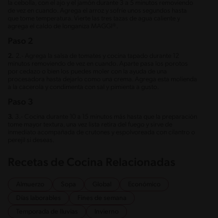
la cebolla, con el ajo y el jamón durante 3 a 5 minutos removiendo
de vez en cuando. Agrega el arroz y sofríe unos segundos hasta
que tome temperatura. Vierte las tres tazas de agua caliente y
agrega el caldo de longaniza MAGGI®.
Paso 2
2.
2.- Agrega la salsa de tomates y cocina tapado durante 12
minutos removiendo de vez en cuando. Aparte pasa los porotos
por cedazo o bien los puedes moler con la ayuda de una
procesadora hasta dejarlo como una crema. Agrega esta molienda
a la cacerola y condimenta con sal y pimienta a gusto.
Paso 3
3.
3.- Cocina durante 10 a 15 minutos más hasta que la preparación
tome mayor textura, una vez lista retira del fuego y sirve de
inmediato acompañada de crutones y espolvoreada con cilantro o
perejil si deseas.
Recetas de Cocina Relacionadas
Almuerzo
Sopa
Global
Económico
Días laborables
Fines de semana
Temporada de lluvias
Invierno