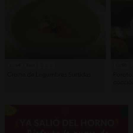
54'
Fácil
60'
Crema de Legumbres Surtidas
Porotos
cocció