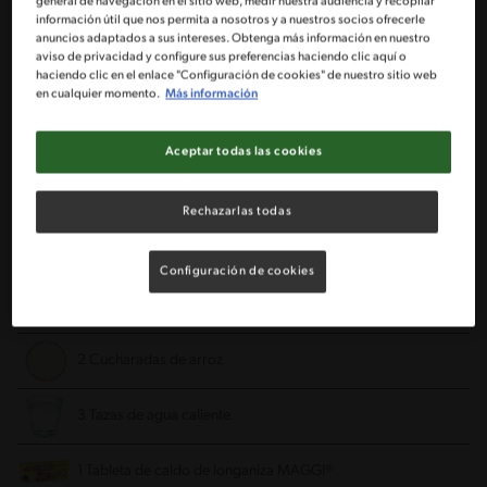
general de navegación en el sitio web, medir nuestra audiencia y recopilar
Ingredientes
información útil que nos permita a nosotros y a nuestros socios ofrecerle
anuncios adaptados a sus intereses. Obtenga más información en nuestro
aviso de privacidad y configure sus preferencias haciendo clic aquí o
Porciones: 5
haciendo clic en el enlace "Configuración de cookies" de nuestro sitio web
en cualquier momento.
Más información
2 Cucharadas de aceite
Aceptar todas las cookies
1/2 Cebolla cortada finamente
Rechazarlas todas
1 Diente ajo cortado finamente
Configuración de cookies
3 Tajadas jamón ahumado cortados en cubos pequeños
2 Cucharadas de arroz
3 Tazas de agua caliente
1 Tableta de caldo de longaniza MAGGI®