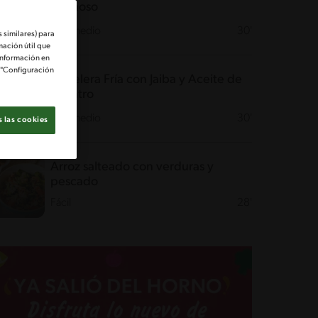
cremoso
Intermedio
30'
 similares) para
mación útil que
información en
e "Configuración
Pastelera Fría con Jaiba y Aceite de
Cilantro
Intermedio
30'
 las cookies
Arroz salteado con verduras y
pescado
Fácil
28'