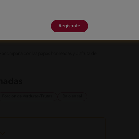
 aceite de oliva, agrega el ajo y dora levemente
min para que queden dorados. Retira y agrega
agrega los camarones, prepara la base del mundo
Regístrate
remosa. Reserva.
y acompaña con las papas horneadas y disfruta de
onadas
Porción de Verduras/Frutas
Bajo en sal