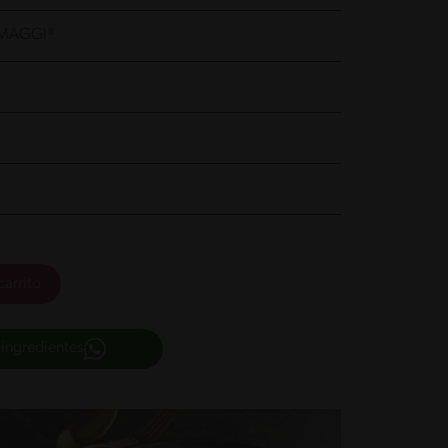
na MAGGI®
carrito
 ingredientes