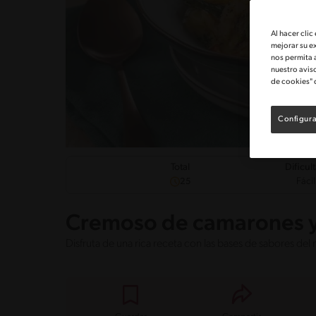
Al hacer clic
mejorar su e
nos permita 
nuestro avis
de cookies" 
Configura
Dificul
Total
Fácil
25
Cremoso de camarones y
Disfruta de una rica receta con las bases de sabores 