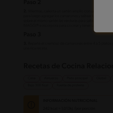
Paso 2
2.
Mientras, calienta un sartén amplio con un chorrito de
para luego agregar los camarones y saltear bien por 5 
sobre el mismo sartén las verduras para saltear, luego 
MAGGI® e incorpora para cocinar y tener una textura c
Paso 3
3.
Reparte el cremoso de camarones entre 4 a 5 platos 
una rica receta.
Recetas de Cocina Relaci
Cena
Almuerzo
Plato principal
Global
Bajo 300 Kcal
Fuente de proteina
INFORMACIÓN NUTRICIONAL
242 kcal = 1,013kj /por porción