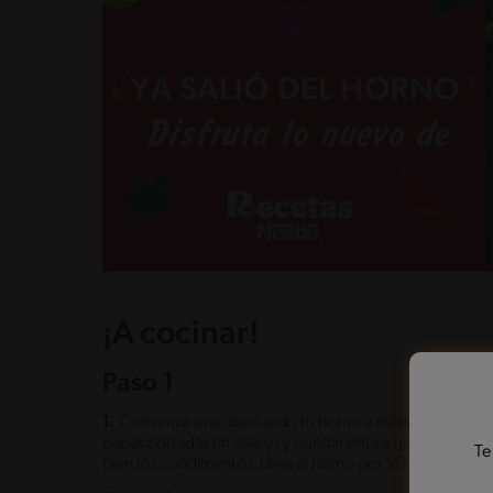
¡A cocinar!
Paso 1
1.
Comienza precalentando tu horno a máxima potencia. S
papas cortadas en cuarto y condimenta a gusto y agrega
Te
bien los condimentos. Lleva al horno por 20 minutos c