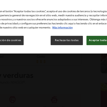
 en el botón "Aceptar todas las cookies", acepta el uso de cookies de terceros (o tecnologías
xperiencia general de navegación en el sitio web, medir nuestra audiencia y recopilar infor
a nosotros y a nuestros socios ofrecerle anuncios adaptados a sus intereses. Obtenga más 
o de privacidad y configure sus preferencias haciendo clic aquí o haciendo clic en el enlac
de nuestro sitio web en cualquier momento.
Más información
ción de cookies
Rechazarlas todas
Aceptar todas
tad
Costo
 verduras
del mundo MAGGI®.