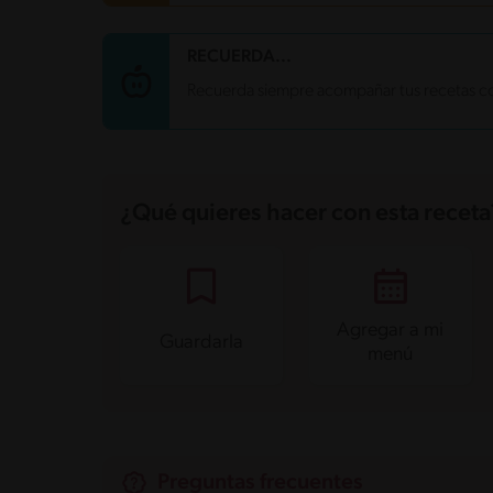
Carbohidratos
29.8 g
RECUERDA...
Energía
242 kcal
Recuerda siempre acompañar tus recetas co
Grasas
3.6 g
Fibra
3.7 g
Proteína
24.3 g
Grasas saturadas
0.6 g
Sodio
162.8 mg
Azúcares
3.8 g
¿Qué quieres hacer con esta receta
Agregar a mi
Guardarla
menú
Preguntas frecuentes