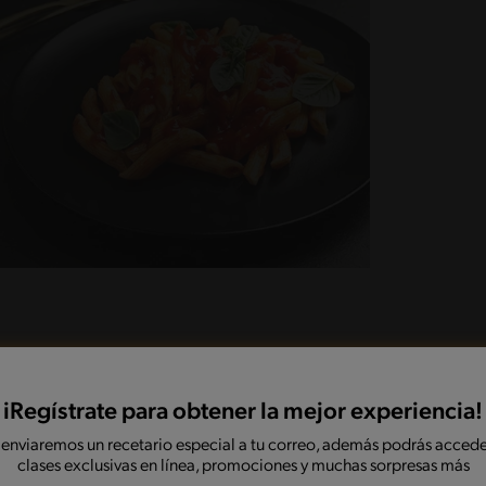
iRegístrate para obtener la mejor experiencia!
obre una budinera apta para el calor, agrega las
 un chorrito de aceite de oliva para impregnar
 enviaremos un recetario especial a tu correo, además podrás accede
uidando de que no se quemen.
clases exclusivas en línea, promociones y muchas sorpresas más