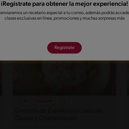
Pasta con Salsa Blanca
iRegístrate para obtener la mejor experiencia!
 enviaremos un recetario especial a tu correo, además podrás accede
clases exclusivas en línea, promociones y muchas sorpresas más
Regístrate
45'
Desafiante
Gnocchi de Zapallo con Salsa de
Queso y Champiñones