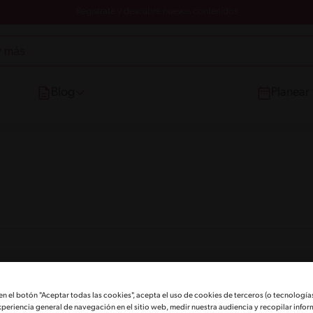
Registrate y descubre nuevos contenidos
Blog
Planear
 en el botón "Aceptar todas las cookies", acepta el uso de cookies de terceros (o tecnologías
xperiencia general de navegación en el sitio web, medir nuestra audiencia y recopilar infor