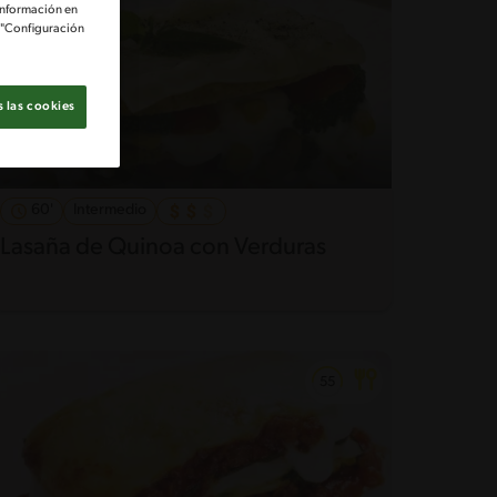
información en
e "Configuración
 las cookies
60'
Intermedio
Lasaña de Quinoa con Verduras