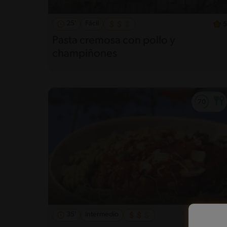
25'
Fácil
5
Pasta cremosa con pollo y
champiñones
35'
Intermedio