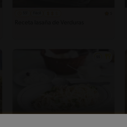
55'
Fácil
5
Receta lasaña de Verduras
10'
Intermedio