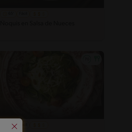
65'
Fácil
Ñoquis en Salsa de Nueces
25'
Fácil