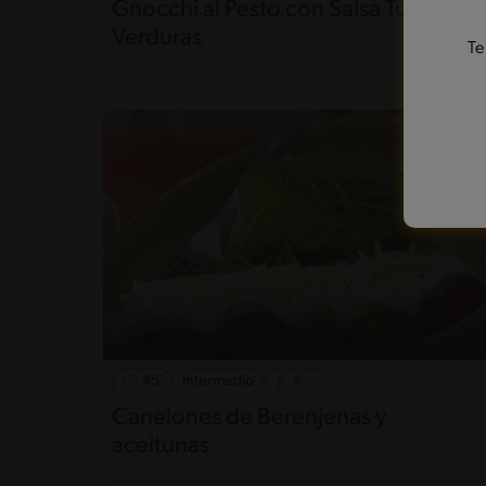
Gnocchi al Pesto con Salsa Tuco y
Verduras
Te
45'
Intermedio
Canelones de Berenjenas y
aceitunas