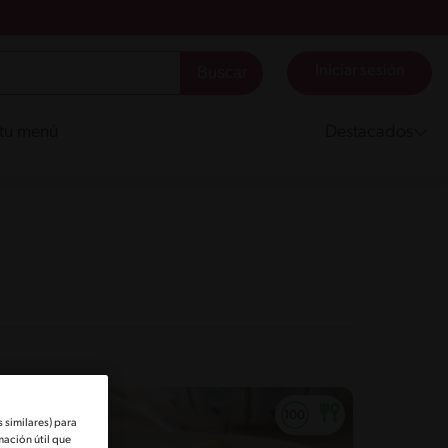
Iniciar sesión
 tu menú
Destacados
 similares) para
mación útil que