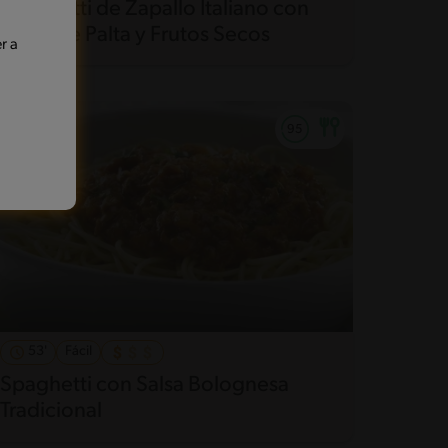
Spaghetti de Zapallo Italiano con
Pesto de Palta y Frutos Secos
r a
53'
Fácil
Spaghetti con Salsa Bolognesa
Tradicional