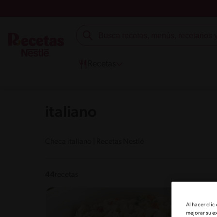
Recetas
italiano
Checa italiano | Recetas Nestlé
44
recetas
Al hacer clic
mejorar su e