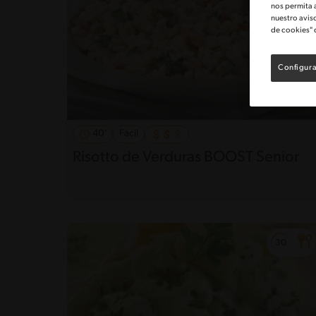
nos permita 
nuestro avis
de cookies" 
Configura
40'
Fácil
Risotto de Verduras BOOST Senior