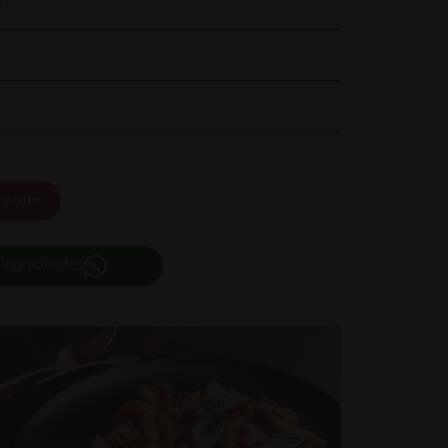
as
carrito
 ingredientes