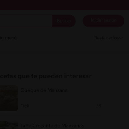
Iniciar sesión
 tu menú
Destacados
cetas que te pueden interesar
Queque de Manzana
Fácil
55'
Tarta Crocante de Manzanas