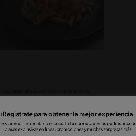
utos. Luego, déjalas en un bowl de vidrio con el
 para que impregnen bien. Luego, escurre júntalas
STLÉ® y la pulpa de manzanas. Remueve bien hasta
iRegístrate para obtener la mejor experiencia!
 enviaremos un recetario especial a tu correo, además podrás accede
clases exclusivas en línea, promociones y muchas sorpresas más
sta preparación y cierra presionando los bordes
todas listas, calienta una sartén con abundante