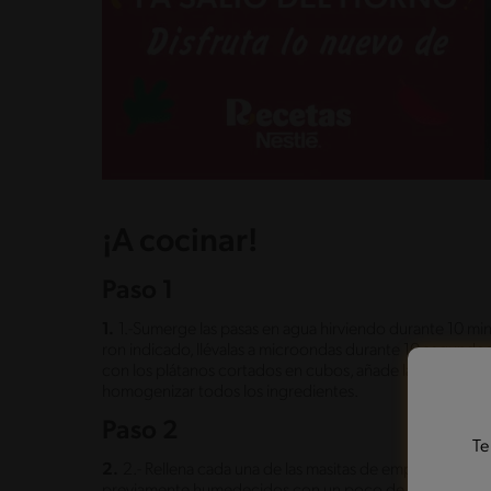
¡A cocinar!
Paso 1
1.
1.-Sumerge las pasas en agua hirviendo durante 10 min
ron indicado, llévalas a microondas durante 10 segundos
con los plátanos cortados en cubos, añade la crema NE
homogenizar todos los ingredientes.
Paso 2
Te
2.
2.- Rellena cada una de las masitas de empanas con e
previamente humedecidos con un poco de agua. Una vez 