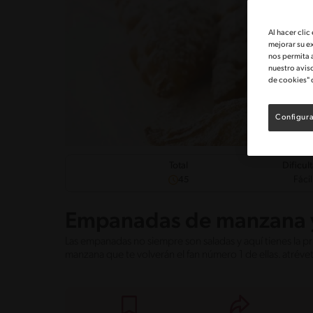
Al hacer clic
mejorar su e
nos permita 
nuestro avis
de cookies" 
Configura
Dificul
Total
Fácil
45
Empanadas de manzana y
Las empanadas no siempre son saladas y aquí tienes la p
manzana que te volverán el fan número 1 de ellas. atrévet