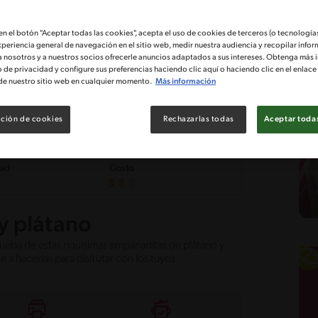
 en el botón "Aceptar todas las cookies", acepta el uso de cookies de terceros (o tecnologías
xperiencia general de navegación en el sitio web, medir nuestra audiencia y recopilar infor
a nosotros y a nuestros socios ofrecerle anuncios adaptados a sus intereses. Obtenga más 
o de privacidad y configure sus preferencias haciendo clic aquí o haciendo clic en el enlac
de nuestro sitio web en cualquier momento.
Más información
ción de cookies
Rechazarlas todas
Aceptar todas
tad
Costo
 plátano
rueba de estas riquísimas empanaditas de plátano y
e a hacerlas para disfrutar con los tuyos.