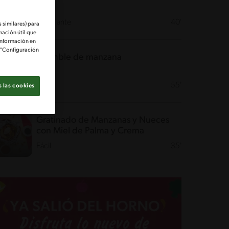
Desafiante
40'
 similares) para
mación útil que
información en
e "Configuración
Crumble de manzana
Fácil
55'
 las cookies
Gratinado de Manzanas y Nueces
con Miel de Palma y Crema
Fácil
35'