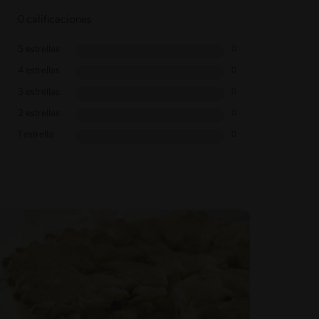
0 calificaciones
5 estrellas
0
4 estrellas
0
3 estrellas
0
2 estrellas
0
1 estrella
0