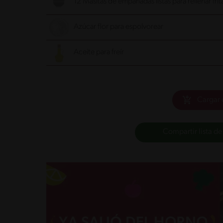
12 Masitas de empanadas listas para rellenar frit
Azúcar flor para espolvorear
Aceite para freír
Cargar 
Compartir lista de