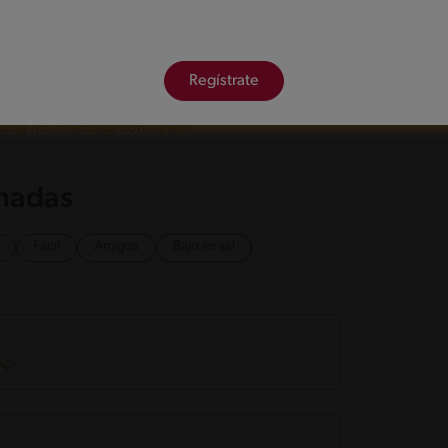
Regístrate
ntamente en el aceite caliente y cocínalas por
edida que las vas retirando déjalas sobre un papel
úcar flor mezclada con canela.
onadas
Fácil
Amigos
Bajo en sal