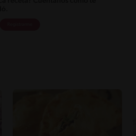
ica receta? Cuéntanos cómo te
ó.
Registrarme