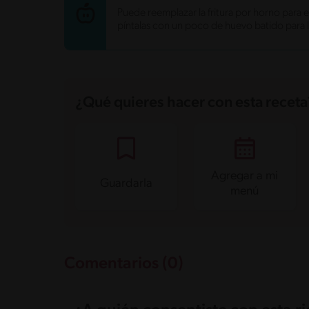
Energía
219.7 kcal
Puede reemplazar la fritura por horno para e
Grasas
10.4 g
píntalas con un poco de huevo batido para 
Fibra
1 g
Proteína
1.3 g
Grasas saturadas
5.4 g
Sodio
9.5 mg
Azúcares
13.7 g
¿Qué quieres hacer con esta receta
Agregar a mi
Guardarla
menú
Comentarios (0)