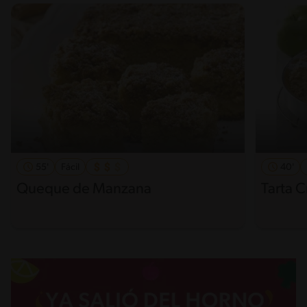
55'
Fácil
40'
Queque de Manzana
Tarta 