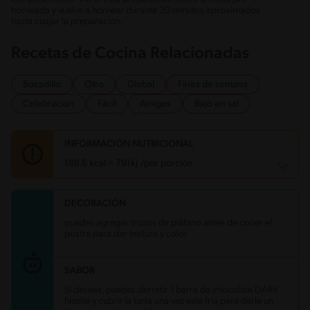
horneada y vuelve a hornear durante 20 minutos aproximados
hasta cuajar la preparación.
Recetas de Cocina Relacionadas
Bocadillo
Otro
Global
Fines de semana
Celebracion
Fácil
Amigos
Bajo en sal
INFORMACIÓN NUTRICIONAL
188.6 kcal = 791kj /por porción
DECORACIÓN
Carbohidratos
30.6 g
Energía
188.6 kcal
puedes agregar trozos de plátano antes de cocer el
Grasas
5.8 g
postre para dar textura y color
Fibra
0.8 g
Proteína
4 g
Grasas saturadas
3.3 g
SABOR
Sodio
60.1 mg
Azúcares
12.2 g
Si deseas, puedes derretir 1 barra de chocolate DARK
Nestlé y cubrir la tarta una vez este fría para darle un