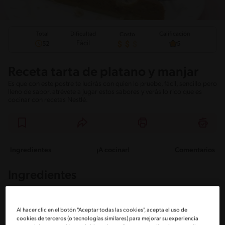
Total
Calificación
Dificultad
Costo
Fácil
52
5
Receta tarta de platano y manjar
Es que con este postre te lucirás con quien lo pruebe, fácil, sencillo pero
lleno de sabor. atrévete a jugar estos sabores y verás lo rico que es
cocinar con recetas Nestlé.
Ingredientes
¡A cocinar!
Comentarios
Ingredientes
Porciones: 16
Al hacer clic en el botón "Aceptar todas las cookies", acepta el uso de
cookies de terceros (o tecnologías similares) para mejorar su experiencia
Masa: