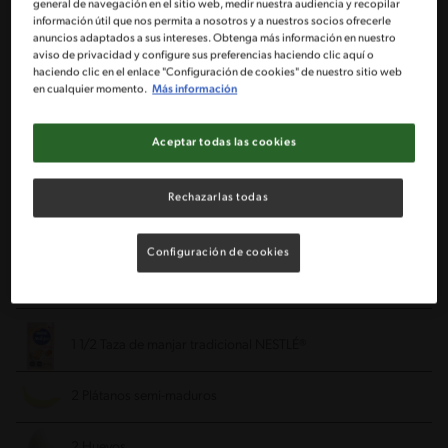
general de navegación en el sitio web, medir nuestra audiencia y recopilar
información útil que nos permita a nosotros y a nuestros socios ofrecerle
anuncios adaptados a sus intereses. Obtenga más información en nuestro
2 Tazas de harina
aviso de privacidad y configure sus preferencias haciendo clic aquí o
haciendo clic en el enlace "Configuración de cookies" de nuestro sitio web
en cualquier momento.
Más información
1 Taza de azúcar flor
Aceptar todas las cookies
70 g de mantequilla
Rechazarlas todas
1 Huevo
Configuración de cookies
3 Cucharadas de agua
Relleno:
1 1/2 Taza de manjar tradicional NESTLÉ®
2 Plátanos semi-maduros
2 Huevos