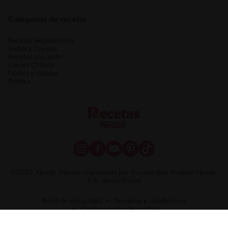
Categorias de recetas
Recetas Vegetarianas
Sopas y Cremas
Recetas con pollo
Cocina Chilena
Fáciles y rápidas
Postres
©2020, Nestlé. Marcas registradas por Société dels Produits Nestlé,
S.A. Vevey (Suiza)
Aviso de privacidad
Términos y condiciones
Configuración de cookies