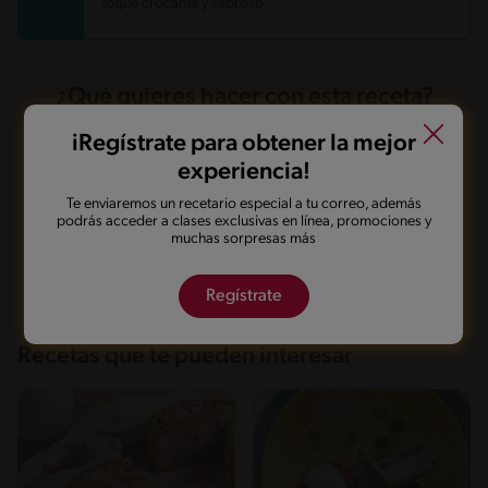
toque crocante y sabroso.
¿Qué quieres hacer con esta receta?
iRegístrate para obtener la mejor
Guardarla
Agregar a mi menú
experiencia!
Te enviaremos un recetario especial a tu correo, además
podrás acceder a clases exclusivas en línea, promociones y
muchas sorpresas más
Marcarla cocinada
Compartirla
Regístrate
Recetas que te pueden interesar