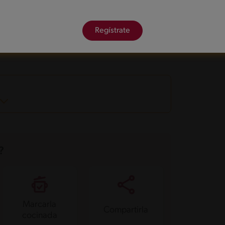
onadas
Regístrate
principal
Entrante
Global
?
Marcarla
Compartirla
cocinada