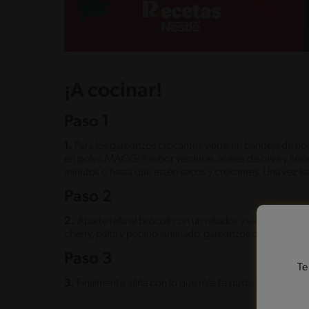
¡A cocinar!
Paso 1
1.
Para los garbanzos crocantes vierte en bandeja de h
en polvo MAGGI® sabor verduras, aceite de oliva y lléva
minutos o hasta que estén secos y crocantes. Una vez list
Paso 2
2.
Aparte ralla el brócoli con un rallador y viértelo en 
cherry, palta y pepino laminado, garbanzos crocantes y l
Paso 3
Te
3.
Finalmente, aliña con lo que más te guste y disfruta d