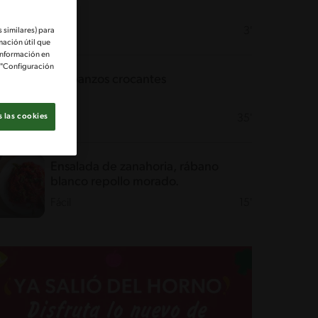
Fácil
3'
 similares) para
mación útil que
información en
e "Configuración
Garbanzos crocantes
 las cookies
Fácil
35'
Ensalada de zanahoria, rábano
blanco repollo morado.
Fácil
15'