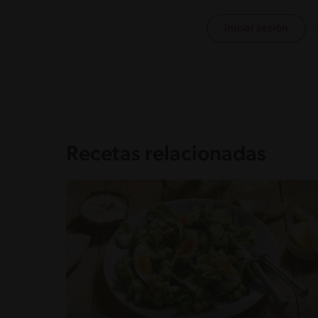
Saturedfat
1g / 0%
Iniciar sesión
Sugar
4g / 0%
Sodio
370g / 0%
Salt
0.9g / %
Recetas relacionadas