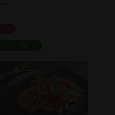
duras
carrito
 ingredientes