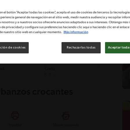
 en el botón "Aceptar todas las cookies", acepta el uso de cookies de terceros (o tecnologías
xperiencia general de navegación en el sitio web, medir nuestra audiencia y recopilar infor
a nosotros y a nuestros socios ofrecerle anuncios adaptados a sus intereses. Obtenga más 
o de privacidad y configure sus preferencias haciendo clic aquí o haciendo clic en el enlac
de nuestro sitio web en cualquier momento.
Más información
ción de cookies
Rechazarlas todas
Aceptar todas
tad
Costo
arbanzos crocantes
Imprimir
Marcar cocinada