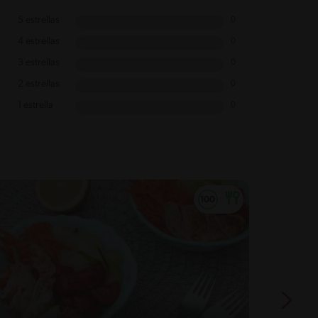
5 estrellas
0
4 estrellas
0
3 estrellas
0
2 estrellas
0
1 estrella
0