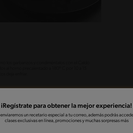
orno los garbanzos y condiméntalos con el Caldo
los al horno precalentado a 180º C por 10 a 15
os deja enfriar.
un plato amplio y plano, por encima pon los tomates
as almendras o semillas.
iRegístrate para obtener la mejor experiencia!
 enviaremos un recetario especial a tu correo, además podrás accede
clases exclusivas en línea, promociones y muchas sorpresas más
e esta increíble preparación.