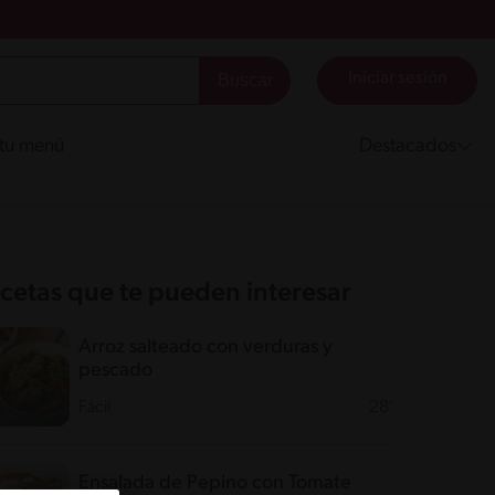
Iniciar sesión
 tu menú
Destacados
cetas que te pueden interesar
Arroz salteado con verduras y
pescado
Fácil
28'
Ensalada de Pepino con Tomate