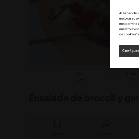
Al hacer clic
mejorar su e
nos permita 
nuestro avis
de cookies" 
Configura
Dificul
Total
Fácil
35
Ensalada de brocoli y g
Guardar
Compartir