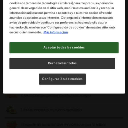
cookies de terceros (o tecnologías similares) para mejorar su experiencia
Porciones: 6
general de navegación en el sitio web, medir nuestra audiencia y recopilar
información útil que nos permita a nosotros y a nuestros socios ofrecerle
anuncios adaptados a sus intereses. Obtenga más información en nuestro
1 Paquete de espinaca baby de 200 gr
aviso de privacidad y configure sus preferencias haciendo clic aquí o
haciendo clic en el enlace "Configuración de cookies" de nuestro sitio web
en cualquier momento.
Más información
1 Paquete de Mix verde asiático
Aceptar todas las cookies
½ Pepino cortado en laminas delgadas sin pepas
Rechazarlas todas
1 Chorrito de aceite de oliva
Configuración de cookies
1 Chorrito de jugo de limón
2 Tarros de garbanzos cocidos sin su agua
2 Paltas cortadas en cubos medianos
1 Paquete de tomates cherrys cortados por la mitad