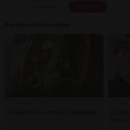
Iniciar sesión
Registrarme
Recetas relacionadas
34'
Fácil
30'
Ensalada de Lentejas y Vegetales
Ensala
vegeta