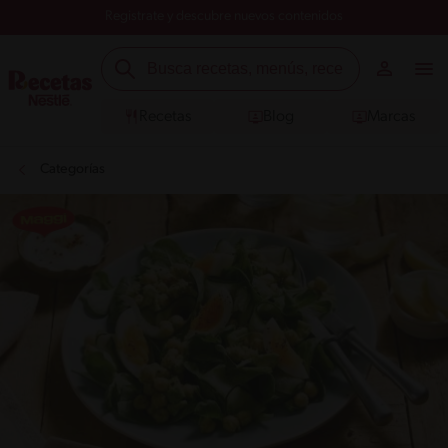
Registrate y descubre nuevos contenidos
Recetas
Blog
Marcas
Categorías