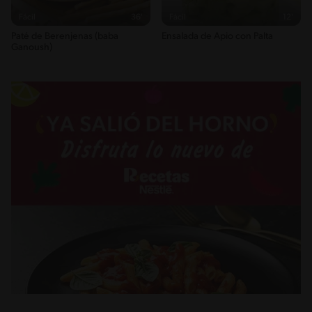
Fácil
36'
Fácil
12'
Paté de Berenjenas (baba
Ensalada de Apio con Palta
Ganoush)