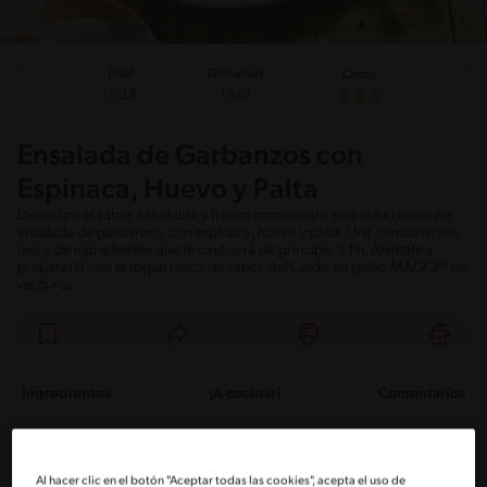
Total
Dificultad
Costo
Fácil
25
Ensalada de Garbanzos con
Espinaca, Huevo y Palta
Descubre el sabor saludable y fresco con nuestra exquisita receta de
ensalada de garbanzos con espinaca, huevo y palta. Una combinación
única de ingredientes que te cautivará de principio a fin. Anímate a
prepararla con el toque único de sabor del Caldo en polvo MAGGI® de
verduras.
Ingredientes
¡A cocinar!
Comentarios
Ingredientes
Al hacer clic en el botón "Aceptar todas las cookies", acepta el uso de