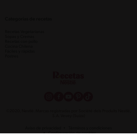
Categorias de recetas
Recetas Vegetarianas
Sopas y Cremas
Recetas con pollo
Cocina Chilena
Fáciles y rápidas
Postres
©2020, Nestlé. Marcas registradas por Société dels Produits Nestlé,
S.A. Vevey (Suiza)
Aviso de privacidad
Términos y condiciones
Configuración de cookies