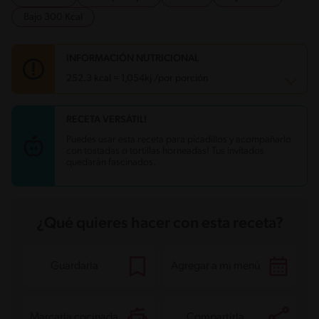
Bajo 300 Kcal
INFORMACIÓN NUTRICIONAL
252.3 kcal = 1,054kj /por porción
RECETA VERSÁTIL!
Carbohidratos
38.3 g
Energía
252.3 kcal
Puedes usar esta receta para picadillos y acompañarlo
Grasas
7.3 g
con tostadas o tortillas horneadas! Tus invitados
Fibra
10 g
quedarán fascinados.
Proteína
11 g
Grasas saturadas
4.1 g
Sodio
132.4 mg
¿Qué quieres hacer con esta receta?
Guardarla
Agregar a mi menú
Marcarla cocinada
Compartirla