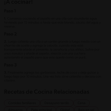
¡A cocinar!
Paso 1
1.
Comienza cociendo el zapallo en una olla con abundante agua
hirviendo por 15 minutos o hasta que este blando, sácalo del agua y
reserva.
Paso 2
2.
Luego calienta una olla o un sartén grande a fuego medio con un
chorrito de aceite y agrega la cebolla, cuando esta esté
transparente añade el pimiento, la zanahoria y los aliños. Sofríe por
unos minutos y añade el zapallo, mezcla con una cuchara
aplastando el zapallo para que este quede como un puré.
Paso 3
3.
Finalmente agrega los garbanzos, leche de coco y deja guisar a
fuego bajo por 10 minutos. Una vez listo sirve calentito y decora con
cilantro.
Recetas de Cocina Relacionadas
Comidas familiares
Desayuno tardío
Cena
Almuerzo
Plato principal
Global
Bajo en sal