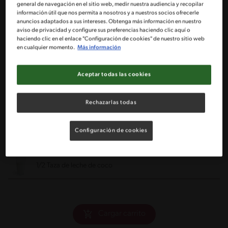
general de navegación en el sitio web, medir nuestra audiencia y recopilar
1 Cebolla cortada en cubitos pequeños
información útil que nos permita a nosotros y a nuestros socios ofrecerle
anuncios adaptados a sus intereses. Obtenga más información en nuestro
aviso de privacidad y configure sus preferencias haciendo clic aquí o
1/2 Zanahoria cortada en rodajas
haciendo clic en el enlace "Configuración de cookies" de nuestro sitio web
en cualquier momento.
Más información
1/2 Cucharadita de sal
Aceptar todas las cookies
1 Cucharadita de cúrcuma
Rechazarlas todas
1/2 Cucharadita de paprika
Configuración de cookies
3 Tazas de garbanzos cocidos
1/2 Taza de leche de coco
Cargar carrito