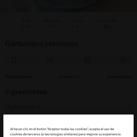
Total
Calificación
Dificultad
Costo
Fácil
33
5
Garbanzos cremosos
Ingredientes
¡A cocinar!
Comentarios
Ingredientes
Porciones: 5
2 Tazas de zapallo cortado en cubitos (350 gr)
Al hacer clic en el botón "Aceptar todas las cookies", acepta el uso de
cookies de terceros (o tecnologías similares) para mejorar su experiencia