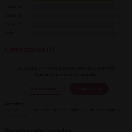
4 estrellas
0
3 estrellas
0
2 estrellas
0
1 estrella
0
Comentarios (1)
¿A quién consentiste con esta rica receta?
Cuéntanos cómo te quedó.
Iniciar sesión
Registrarme
Anónimo
Gracias muy buenas opciones y sobre todo nutritivas.
25.07.2023
Recetas relacionadas