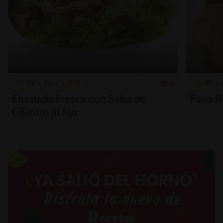
24'
Fácil
74'
5
Ensalada Fresca con Salsa de
Pavo R
Cilantro al Ajo