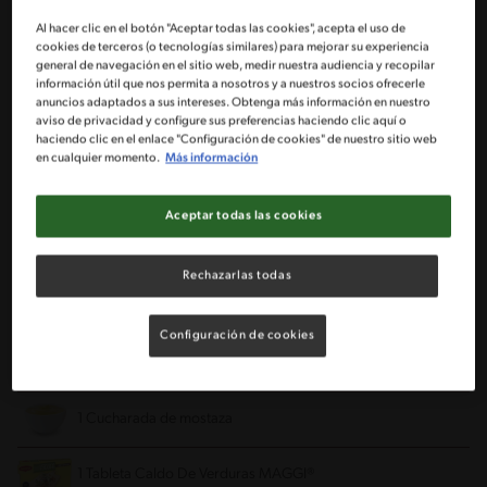
Porciones: 5
Al hacer clic en el botón "Aceptar todas las cookies", acepta el uso de
cookies de terceros (o tecnologías similares) para mejorar su experiencia
general de navegación en el sitio web, medir nuestra audiencia y recopilar
información útil que nos permita a nosotros y a nuestros socios ofrecerle
1 Cucharada de aceite de oliva
anuncios adaptados a sus intereses. Obtenga más información en nuestro
aviso de privacidad y configure sus preferencias haciendo clic aquí o
haciendo clic en el enlace "Configuración de cookies" de nuestro sitio web
3 Pizcas de merkén
en cualquier momento.
Más información
½ Cucharadita de cúrcuma o curry
Aceptar todas las cookies
½ Cucharadita de orégano
Rechazarlas todas
2 Cucharadas de vinagre blanco
Configuración de cookies
1 Diente de ajo cortado finamente
1 Cucharada de mostaza
1 Tableta Caldo De Verduras MAGGI®