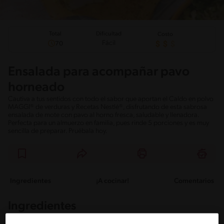
Total
Dificultad
Costo
Fácil
70
Ensalada para acompañar pavo
horneado
Cautiva a tus sentidos con todo el sabor que aportan el Caldo en polvo
MAGGI® de verduras y Recetas Nestlé®, disfrutando de esta sabrosa
ensalada de mote con pavo al horno fresca, saludable y llenadora.
Perfecta para un almuerzo en familia, pues rinde 5 porciones y es muy
sencilla de preparar. Pruébala hoy.
Ingredientes
¡A cocinar!
Comentarios
Ingredientes