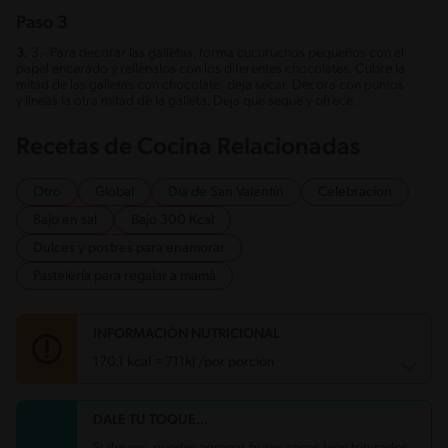
Paso 3
3.
3.- Para decorar las galletas, forma cucuruchos pequeños con el
papel encerado y rellénalos con los diferentes chocolates. Cubre la
mitad de las galletas con chocolate; deja secar. Decora con puntos
y líneas la otra mitad de la galleta. Deja que seque y ofrece.
Recetas de Cocina Relacionadas
Otro
Global
Día de San Valentín
Celebracion
Bajo en sal
Bajo 300 Kcal
Dulces y postres para enamorar
Pastelería para regalar a mamá
INFORMACIÓN NUTRICIONAL
170.1 kcal = 711kj /por porción
DALE TU TOQUE...
Carbohidratos
21.1 g
Energía
170.1 kcal