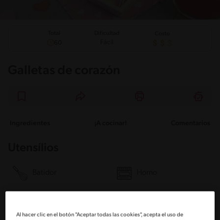
Total
Dificultad
Costo
Fácil
60
Galletas de corazón
Ingredientes
¡A cocinar!
Comentarios
Utensílios
Batidor
Horno
Papel de respaldo
Mezclador
Al hacer clic en el botón "Aceptar todas las cookies", acepta el uso de