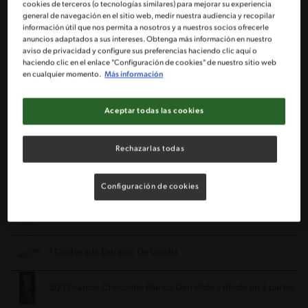
cookies de terceros (o tecnologías similares) para mejorar su experiencia
Nevera
general de navegación en el sitio web, medir nuestra audiencia y recopilar
información útil que nos permita a nosotros y a nuestros socios ofrecerle
anuncios adaptados a sus intereses. Obtenga más información en nuestro
aviso de privacidad y configure sus preferencias haciendo clic aquí o
Ingredientes
haciendo clic en el enlace "Configuración de cookies" de nuestro sitio web
en cualquier momento.
Más información
Porciones: 25
Aceptar todas las cookies
135 Gramos de Mantequilla
a temperatura ambiente
Rechazarlas todas
2 Sobre de Leche Condensada NESTLÉ® doy pack
de 90 gr
Configuración de cookies
c/u
2 1/4 Taza de Harina
cernida
1 Cucharada Extracto De Vainilla
300 Gramos Chocolate Blanco
Derretido y divido en 3 partes