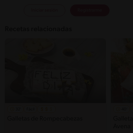
Iniciar sesión
Registrarme
Recetas relacionadas
32'
Fácil
40'
Galletas de Rompecabezas
Galleta
Avena