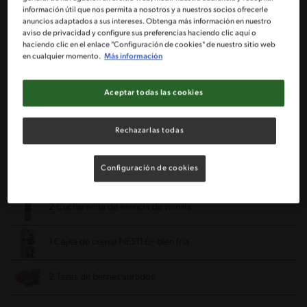
información útil que nos permita a nosotros y a nuestros socios ofrecerle
anuncios adaptados a sus intereses. Obtenga más información en nuestro
1 Tarro de leche condensada NESTLÉ®
aviso de privacidad y configure sus preferencias haciendo clic aquí o
haciendo clic en el enlace "Configuración de cookies" de nuestro sitio web
en cualquier momento.
Más información
2 Tazas de agua fría 400 ml
Aceptar todas las cookies
1 Vaina de vainilla
Rechazarlas todas
1/4 Taza de maicena 50 g
Configuración de cookies
3 Yemas de huevo
2 Cucharadita de esencia de vainilla
1 Cajita de crema NESTLÉ® bien fría
2 Tazas de berries surtidos