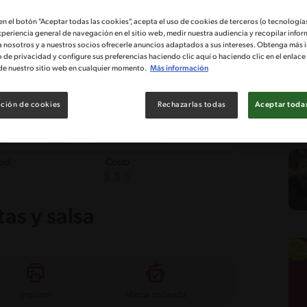
 en el botón "Aceptar todas las cookies", acepta el uso de cookies de terceros (o tecnologías
xperiencia general de navegación en el sitio web, medir nuestra audiencia y recopilar infor
a nosotros y a nuestros socios ofrecerle anuncios adaptados a sus intereses. Obtenga más 
o de privacidad y configure sus preferencias haciendo clic aquí o haciendo clic en el enlac
de nuestro sitio web en cualquier momento.
Más información
ción de cookies
Rechazarlas todas
Aceptar todas
tad
Costo
as y salsa
Imprimir
Marcar cocinada