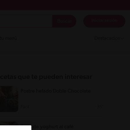
Iniciar sesión
 tu menú
Destacados
cetas que te pueden interesar
Postre helado Doble Chocolate
Fácil
35'
Torta de yoghurt al café