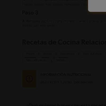
Puedes repartir más galletas remojadas y líneas de lech
Paso 3
3.
Refrigera por 6 hrs como mínimo y sirve 2 bolitas de h
receta para este verano.
Recetas de Cocina Relaci
Postre
Global
Bajo en sal
Bajo 300 Kcal
Nescafé verano
Helado
INFORMACIÓN NUTRICIONAL
287.5 kcal = 1,205kj /por porción
Carbohidratos
27.8 g
Energía
287.5 kcal
¿Qué quieres hacer con esta receta