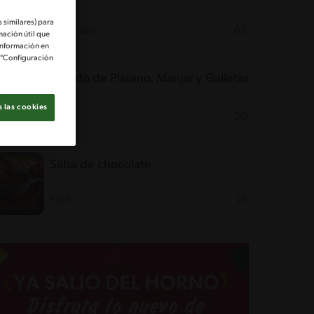
 similares) para
Desafiante
65'
mación útil que
información en
e "Configuración
Helado de Plátano, Manjar y Galletas
 las cookies
Fácil
20'
Salsa de chocolate
Fácil
15'