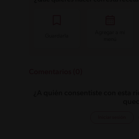
Grasas
17.6 g
Proteína
4.9 g
Grasas saturadas
10.1 g
Sodio
52 mg
Azúcares
25.2 g
Agregar a mi
Guardarla
menú
Comentarios (0)
¿A quién consentiste con esta r
qued
Iniciar sesión