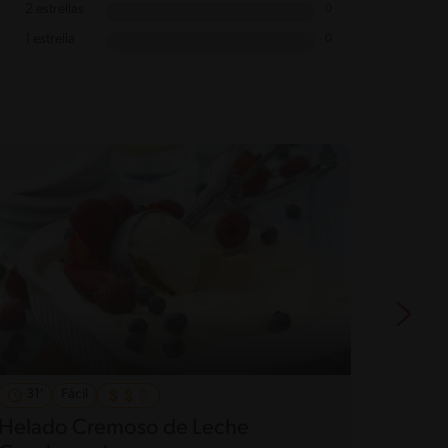
2 estrellas
0
1 estrella
0
31'
Fácil
40'
Helado Cremoso de Leche
Chees