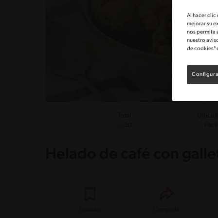
Al hacer clic
mejorar su e
nos permita 
nuestro avis
de cookies" 
Configura
Dificul
Total
Fácil
30
Helado de café con gallet
Guardar
Compartir