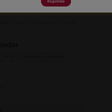
Regístrate
e condensada.
elado por persona. Disfruta de una rica y sencilla
onadas
Mckay
Nescafé dulces y bebestibles
?