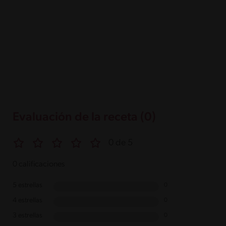
Evaluación de la receta (0)
0 de 5
0 calificaciones
5 estrellas
0
4 estrellas
0
3 estrellas
0