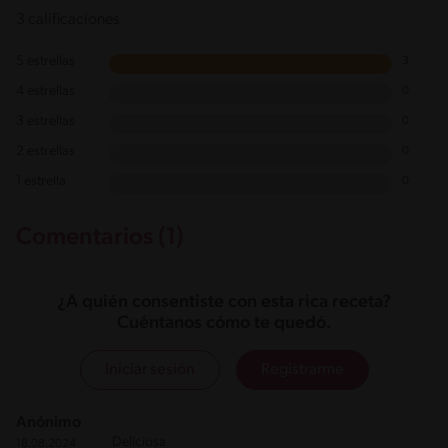
3 calificaciones
5 estrellas
3
4 estrellas
0
3 estrellas
0
2 estrellas
0
1 estrella
0
Comentarios (1)
¿A quién consentiste con esta rica receta?
Cuéntanos cómo te quedó.
Iniciar sesión
Registrarme
Anónimo
Deliciosa
18.08.2024