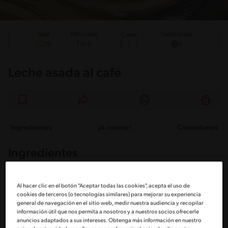
Total
Calificación
Dificultad
Costo
Fácil
75
5
Leche asada al café
Ingredientes
¡A cocinar!
Comentarios
Ingredientes
Porciones: 12
Al hacer clic en el botón "Aceptar todas las cookies", acepta el uso de
cookies de terceros (o tecnologías similares) para mejorar su experiencia
general de navegación en el sitio web, medir nuestra audiencia y recopilar
1 ½ Tazas de azúcar granulada
información útil que nos permita a nosotros y a nuestros socios ofrecerle
anuncios adaptados a sus intereses. Obtenga más información en nuestro