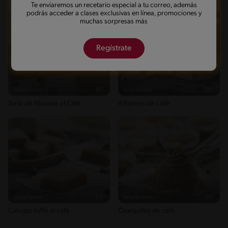
Te enviaremos un recetario especial a tu correo, además
podrás acceder a clases exclusivas en línea, promociones y
muchas sorpresas más
Regístrate
Desafiante
42'
Intermedio
55'
Torta de Mousse al Café
Alfajores de café
Desafiante
65'
Intermedio
55'
Calugas toffe al café
Quequitos de café