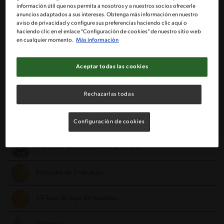
información útil que nos permita a nosotros y a nuestros socios ofrecerle
anuncios adaptados a sus intereses. Obtenga más información en nuestro
aviso de privacidad y configure sus preferencias haciendo clic aquí o
2 Tazas de harina
haciendo clic en el enlace "Configuración de cookies" de nuestro sitio web
en cualquier momento.
Más información
1/2 Taza de azúcar granulada
Aceptar todas las cookies
1/2 Taza de margarina
Rechazarlas todas
1 Huevo
Relleno:
Configuración de cookies
1 Tarro de leche condensada NESTLÉ®
Ralladura de 2 naranjas
1/4 Taza de jugo de naranjas
4 Huevos