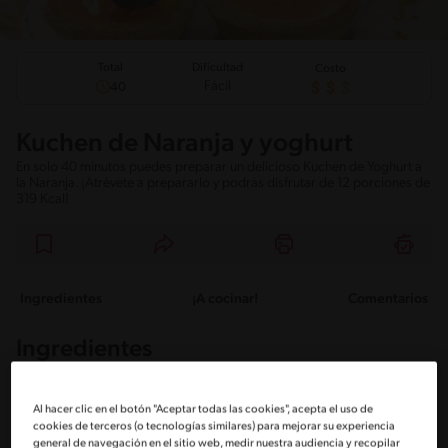
Total
Dificultad
Costo
Fácil
40
Kuchen de Naranja y yoghurt
En solo 40 minutos puedes preparar un delicioso Kuchen de Yoghurt a
la Naranja. ¡Atrévete a prepararlo y podrás disfrutar de 12 porciones de
319 Kcal!
Ingredientes
¡A cocinar!
Comentarios
Ingredientes
Porciones: 12
Al hacer clic en el botón "Aceptar todas las cookies", acepta el uso de
cookies de terceros (o tecnologías similares) para mejorar su experiencia
general de navegación en el sitio web, medir nuestra audiencia y recopilar
Masa: