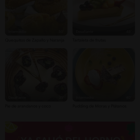
Intermedio
50'
Desafiante
45'
Quequitos de Zapallo y Naranja
Tartaleta de frutas
Desafiante
35'
Intermedio
40'
Pie de arandanos y coco
Pudding de Moras y Plátanos