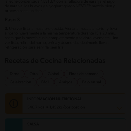
la leche condensada NESTLÉ® con la ralladura de naranja, el jugo
de naranja, los huevos y el yoghurt griego NESTLÉ® mezcla bien y
procesa hasta unificar.
Paso 3
3.
Una vez lista la masa pre-cocida. Vierte la mezcla anterior y lleva
a horno nuevamente a la misma temperatura durante 15 a 20 min.,
hasta que la mezcla cuaje completamente y se dore levemente. Una
vez lista, retira del horno, enfría y desmolda. Idealmente lleva a
refrigeración para servirla bien fría.
Recetas de Cocina Relacionadas
Tarde
Otro
Global
Fines de semana
Celebracion
Fácil
Amigos
Bajo en sal
INFORMACIÓN NUTRICIONAL
346.7 kcal = 1,452kj /por porción
SALSA
Carbohidratos
49.4 g