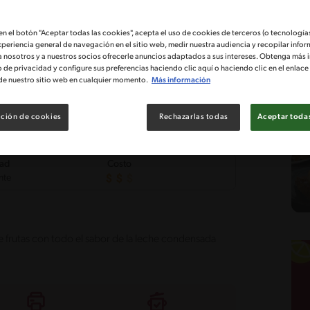
 en el botón "Aceptar todas las cookies", acepta el uso de cookies de terceros (o tecnologías
xperiencia general de navegación en el sitio web, medir nuestra audiencia y recopilar infor
a nosotros y a nuestros socios ofrecerle anuncios adaptados a sus intereses. Obtenga más 
o de privacidad y configure sus preferencias haciendo clic aquí o haciendo clic en el enlac
de nuestro sitio web en cualquier momento.
Más información
ción de cookies
Rechazarlas todas
Aceptar todas
tad
Costo
nte
de frutas con todo el sabor de la leche condensada