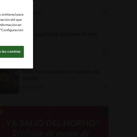
Desafiante
40'
 similares) para
mación útil que
información en
e "Configuración
Tarta esponjosa de peras al vino
Fácil
35'
 las cookies
Tarta de manzana con helado de
vainilla
Intermedio
45'