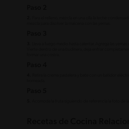
Paso 2
2.
Para el relleno, mezcla en una olla la leche condens
mezcla para disolver la maicena con las yemas.
Paso 3
3.
Lleva a fuego medio hasta calentar. Agrega las yemas 
Vierte dentro de una budinera, deja enfriar completamen
formar una costra.
Paso 4
4.
Retira la crema pastelera y bate con un batidor eléctr
horneada.
Paso 5
5.
Acomoda la fruta siguiendo de referencia la foto de la 
Recetas de Cocina Relaci