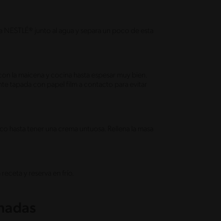
ada NESTLÉ® junto al agua y separa un poco de esta
con la maicena y cocina hasta espesar muy bien.
te tapada con papel film a contacto para evitar
ico hasta tener una crema untuosa. Rellena la masa
receta y reserva en frío.
onadas