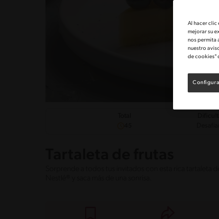
Al hacer clic
mejorar su e
nos permita 
nuestro avis
de cookies" 
Configura
Dificul
Total
Desafia
45
Tartaleta de frutas
Sorprende a todos tus invitados con esta rica tartaleta 
Nestlé® y saca más de una sonrisa.