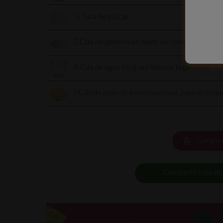
½ Taza de azúcar
2 Cda de gelatina sin sabor (en polvo)
6 Cda de agua fría (para hidratar la gelatina)
1 Cda de jugo de limón (opcional, para un toqu
Cargar 
Compartir lista de