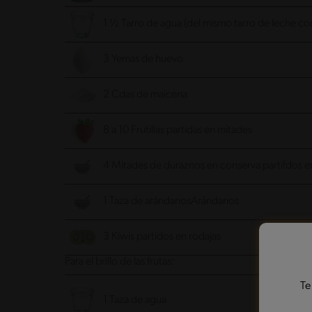
1 ½ Tarro de agua (del mismo tarro de leche c
3 Yemas de huevo
2 Cdas de maicena
8 a 10 Frutillas partidas en mitades
4 Mitades de duraznos en conserva partifdos e
1 Taza de arándanosArándanos
3 Kiwis partidos en rodajas
Para el brillo de las frutas:
Te
1 Taza de agua