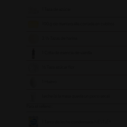
1 Taza de azúcar
100 g de mantequilla cortada en cubitos
2 ½ Tazas de harina
1 Cdta de esencia de vainilla
½ Taza azúcar flor
1 Huevo
Leche (si la masa queda un poco seca)
Para el relleno:
1 Tarro de leche condensada NESTLÉ®