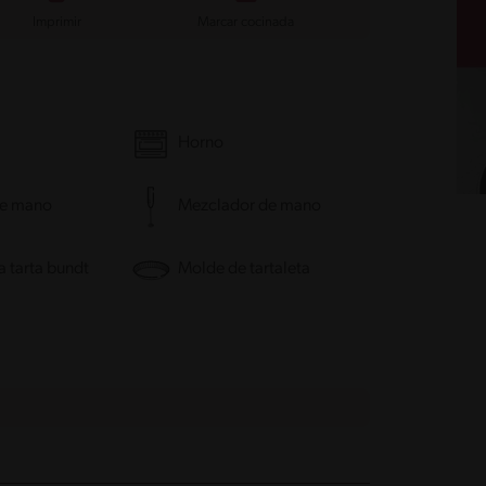
Imprimir
Marcar cocinada
Horno
de mano
Mezclador de mano
 tarta bundt
Molde de tartaleta