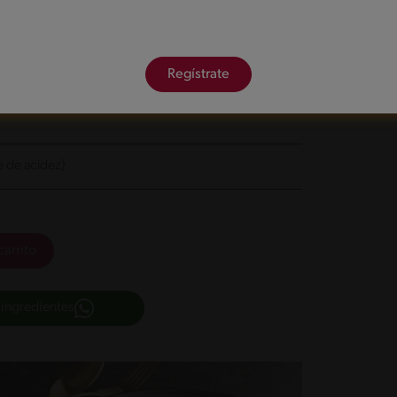
Regístrate
e de acidez)
carrito
 ingredientes