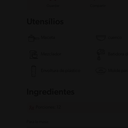
Guardar
Compartir
Utensílios
Maceta
cuenco
Mezclador
Batidora 
Envoltura de plástico
Molde para
Ingredientes
Porciones: 12
Para la masa: