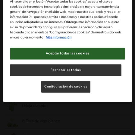
Al hacer clic en el botón "Aceptar todas las cookies", acepta el uso de
cookies de terceros (o tecnologías similares) para mejorar su experiencia
Ingredientes
general de navegación en el sitio web, medir nuestra audiencia y recopilar
información útil que nos permita a nosotros y a nuestros socios ofrecerle
anuncios adaptados a sus intereses. Obtenga más información en nuestro
Porciones: 5
aviso de privacidad y configure sus preferencias haciendo clic aquí o
haciendo clic en el enlace "Configuración de cookies" de nuestro sitio web
en cualquier momento.
Más información
Para los mejillones:
Aceptar todas las cookies
2 Cdas de aceite de oliva
¼ Cebolla cortada de forma irregular
Rechazarlas todas
1.5 Kg de choros maltones (grandes) limpios (aprox 4 a 5 por
Configuración de cookies
persona)
1 Hoja de apio
½ Taza de vino blanco