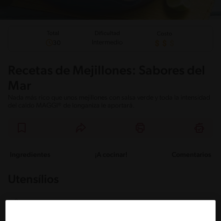
Total
Dificultad
Costo
Intermedio
30
Recetas de Mejillones: Sabores del
Mar
Nada más rico que unos mejillones con salsa verde y toda la intensidad
del caldo MAGGI® de longaniza le aportará.
Ingredientes
¡A cocinar!
Comentarios
Utensílios
Maceta
cuenco