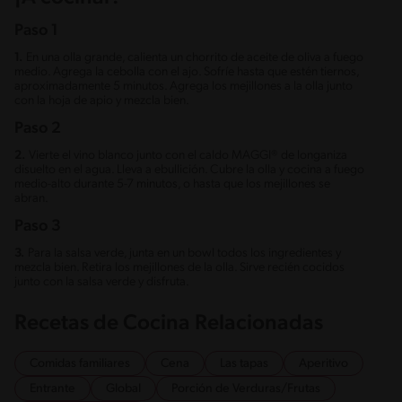
Paso 1
1.
En una olla grande, calienta un chorrito de aceite de oliva a fuego
medio. Agrega la cebolla con el ajo. Sofríe hasta que estén tiernos,
aproximadamente 5 minutos. Agrega los mejillones a la olla junto
con la hoja de apio y mezcla bien.
Paso 2
2.
Vierte el vino blanco junto con el caldo MAGGI® de longaniza
disuelto en el agua. Lleva a ebullición. Cubre la olla y cocina a fuego
medio-alto durante 5-7 minutos, o hasta que los mejillones se
abran.
Paso 3
3.
Para la salsa verde, junta en un bowl todos los ingredientes y
mezcla bien. Retira los mejillones de la olla. Sirve recién cocidos
junto con la salsa verde y disfruta.
Recetas de Cocina Relacionadas
Comidas familiares
Cena
Las tapas
Aperitivo
Entrante
Global
Porción de Verduras/Frutas