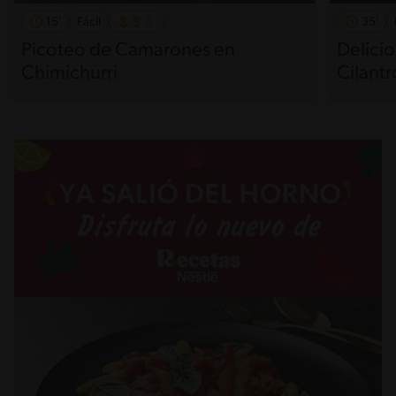
15'
Fácil
35'
Picoteo de Camarones en
Delicio
Chimichurri
Cilantr