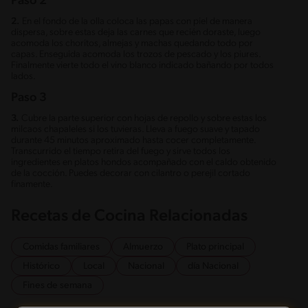
Paso 2
2.
En el fondo de la olla coloca las papas con piel de manera
dispersa, sobre estas deja las carnes que recién doraste, luego
acomoda los choritos, almejas y machas quedando todo por
capas. Enseguida acomoda los trozos de pescado y los piures.
Finalmente vierte todo el vino blanco indicado bañando por todos
lados.
Paso 3
3.
Cubre la parte superior con hojas de repollo y sobre estas los
milcaos chapaleles si los tuvieras. Lleva a fuego suave y tapado
durante 45 minutos aproximado hasta cocer completamente.
Transcurrido el tiempo retira del fuego y sirve todos los
ingredientes en platos hondos acompañado con el caldo obtenido
de la cocción. Puedes decorar con cilantro o perejil cortado
finamente.
Recetas de Cocina Relacionadas
Comidas familiares
Almuerzo
Plato principal
Histórico
Local
Nacional
día Nacional
Fines de semana