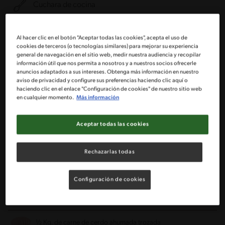
Cuchara de cocina
Ingredientes
Al hacer clic en el botón "Aceptar todas las cookies", acepta el uso de
cookies de terceros (o tecnologías similares) para mejorar su experiencia
general de navegación en el sitio web, medir nuestra audiencia y recopilar
Porciones: 8
información útil que nos permita a nosotros y a nuestros socios ofrecerle
anuncios adaptados a sus intereses. Obtenga más información en nuestro
aviso de privacidad y configure sus preferencias haciendo clic aquí o
haciendo clic en el enlace "Configuración de cookies" de nuestro sitio web
4 Cdas de aceite
en cualquier momento.
Más información
5 Dientes de ajo pelados
Aceptar todas las cookies
2 Cebollas cortadas en aros
Rechazarlas todas
2 Ajíes cacho de cabra (rojos y secos)
Configuración de cookies
Granos de pimienta entera (6 a 8 un)
½ Kg. de carne de cerdo ahumada trozada