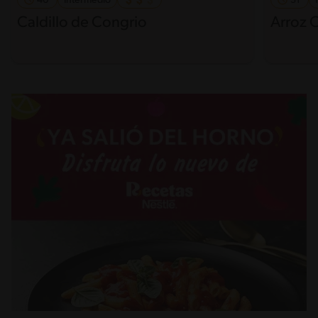
40'
Intermedio
31'
Caldillo de Congrio
Arroz 