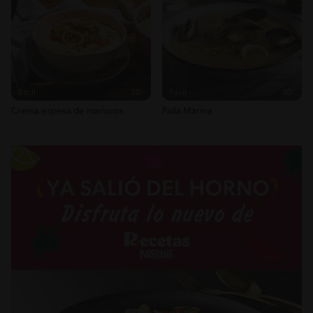
Sodio
3787g / 0%
Salt
9.4g / %
Fácil
30'
Fácil
30'
Crema espesa de mariscos
Paila Marina