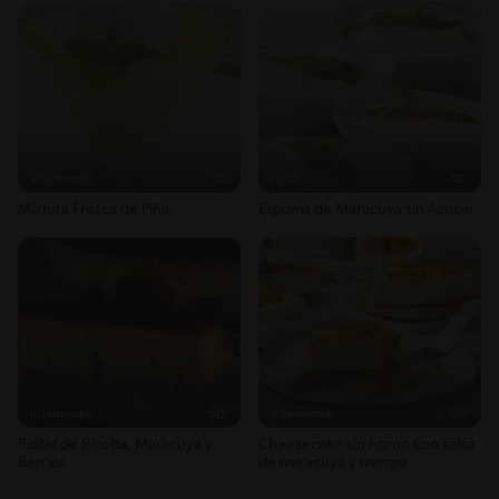
Intermedio
35'
Fácil
30'
Mixtura Fresca de Piña
Espuma de Maracuyá sin Azúcar
Intermedio
50'
Intermedio
40'
Pastel de Ricotta, Maracuyá y
Cheesecake sin horno con salsa
Berries
de maracuyá y mango