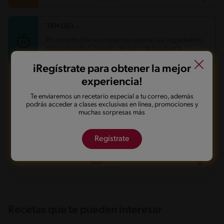
TEN OJO...
Carbohidratos
52.3 g
Energía
372 kcal
En el punto 3 te aconsejamos separar los ingredientes
Grasas
14.9 g
dependiendo el tamaño del jarro de tu juguera.
Fibra
0.1 g
Proteína
7.9 g
iRegístrate para obtener la mejor
Grasas saturadas
8.5 g
Sodio
131 mg
experiencia!
Azúcares
42 g
¿Qué quieres hacer con esta receta?
Te enviaremos un recetario especial a tu correo, además
podrás acceder a clases exclusivas en línea, promociones y
muchas sorpresas más
Guardarla
Agregar a mi menú
Regístrate
Marcarla cocinada
Compartirla
Recetas que te pueden interesar