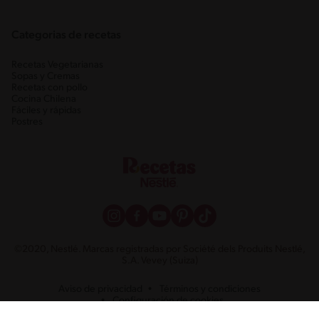
Categorias de recetas
Recetas Vegetarianas
Sopas y Cremas
Recetas con pollo
Cocina Chilena
Fáciles y rápidas
Postres
©2020, Nestlé. Marcas registradas por Société dels Produits Nestlé,
S.A. Vevey (Suiza)
Aviso de privacidad
Términos y condiciones
Configuración de cookies