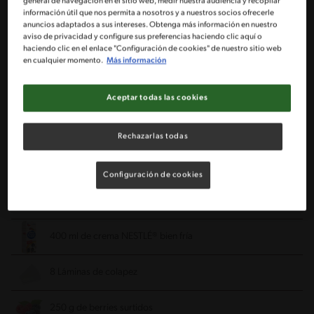
general de navegación en el sitio web, medir nuestra audiencia y recopilar
información útil que nos permita a nosotros y a nuestros socios ofrecerle
1 Paquete de galletas de vino MCKAY®
anuncios adaptados a sus intereses. Obtenga más información en nuestro
aviso de privacidad y configure sus preferencias haciendo clic aquí o
haciendo clic en el enlace "Configuración de cookies" de nuestro sitio web
3 Cucharadas de mantequilla
en cualquier momento.
Más información
1/2 Taza de almendras molidas
Aceptar todas las cookies
1 Pote de ricotta de 250 g
Rechazarlas todas
½ Taza de azúcar flor
Configuración de cookies
1 Taza de pulpa de maracuyá sin azúcar
400 ml de crema NESTLÉ® bien fría
8 Láminas de colapez
250 g de berries surtidos