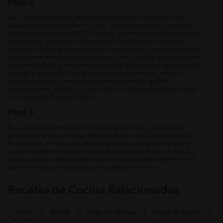
Paso 2
2.
2.- Mientras para el relleno junta en un bowl la ricota con el
azúcar flor y la pulpa de maracuyá, bate hasta integrar muy bien.
Aparte, bate la crema NESTLÉ® hasta aumentar al doble su volumen
y espumarla, guarda en refrigeración. Por otro lado hidrata las
hojas de colapez en un recipiente con abundante agua fría, reposa
durante tres minutos y luego escurre y retira, déjala en un pequeño
recipiente y lleva al microondas durante 10 segundos hasta derretir.
Agrega a la base de ricotta y bate rápidamente para integrar.
Agrega la crema y remueve hasta homogeneizar ambas
preparaciones, vierte todo al molde con la base de galletas y lleva
al congelador durante 30 min.
Paso 3
3.
3.- Para la cubierta junta en una olla el azúcar con el agua y
prepara un almíbar a fuego medio-fuerte, cuando hayan pasado 5 a
6 min aprox. Y veas burbujas más gruesas, agrega los berries y
cocina durante 6 minutos más hasta concentrar la texura. Enfría y
vierte sobre la superficie de la crema fría, lleva nuevamente al frío
por 30 minutos y luego porciona y disfruta bien frío.
Recetas de Cocina Relacionadas
Tarde
Global
Fines de semana
Día de la Madre