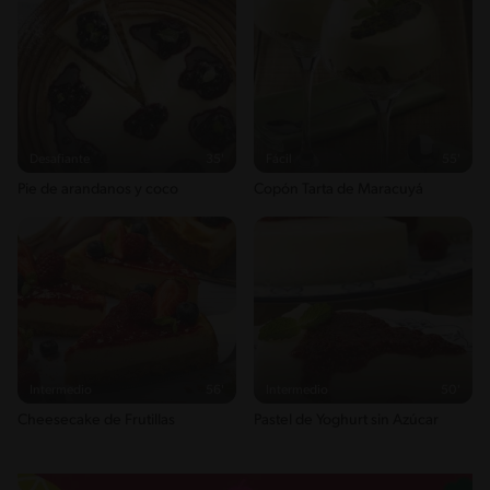
Desafiante
35'
Fácil
55'
Pie de arandanos y coco
Copón Tarta de Maracuyá
Intermedio
56'
Intermedio
50'
Cheesecake de Frutillas
Pastel de Yoghurt sin Azúcar