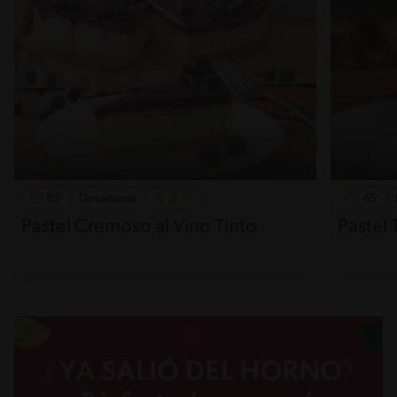
65'
Desafiante
45'
Pastel Cremoso al Vino Tinto
Pastel 