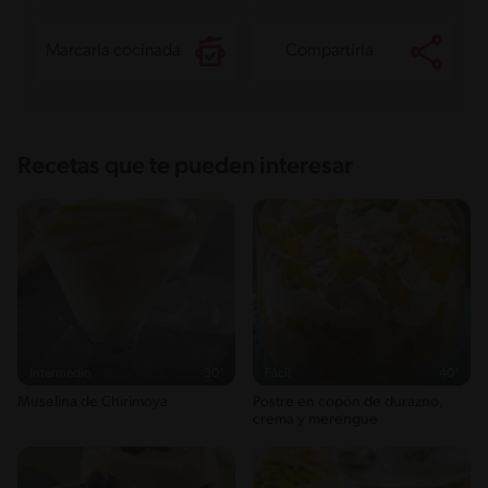
Marcarla cocinada
Compartirla
Recetas que te pueden interesar
Intermedio
30'
Fácil
40'
Muselina de Chirimoya
Postre en copón de durazno,
crema y merengue