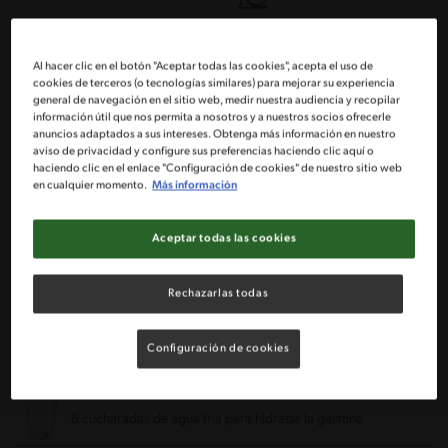
Doble caldera
Licuadora
Al hacer clic en el botón "Aceptar todas las cookies", acepta el uso de
cookies de terceros (o tecnologías similares) para mejorar su experiencia
general de navegación en el sitio web, medir nuestra audiencia y recopilar
Ingredientes
información útil que nos permita a nosotros y a nuestros socios ofrecerle
anuncios adaptados a sus intereses. Obtenga más información en nuestro
aviso de privacidad y configure sus preferencias haciendo clic aquí o
Porciones: 12
haciendo clic en el enlace "Configuración de cookies" de nuestro sitio web
en cualquier momento.
Más información
Mousse Maracuyá:
Aceptar todas las cookies
1 Taza Pulpa de maracuyá
Rechazarlas todas
1 Taza Azúcar
Configuración de cookies
2 Cucharaditas de Gelatina sin sabor
6 cucharadas de agua fría
para hidratar la gelatina