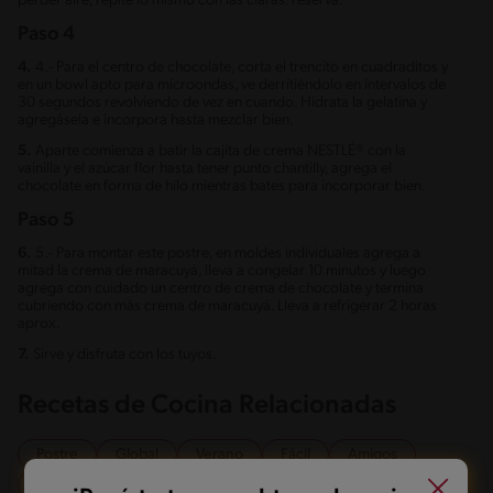
perder aire, repite lo mismo con las claras. reserva.
Paso 4
4.
4.- Para el centro de chocolate, corta el trencito en cuadraditos y
en un bowl apto para microondas, ve derritiéndolo en intervalos de
30 segundos revolviendo de vez en cuando. Hidrata la gelatina y
agregásela e incorpora hasta mezclar bien.
5.
Aparte comienza a batir la cajita de crema NESTLÉ® con la
vainilla y el azúcar flor hasta tener punto chantilly, agrega el
chocolate en forma de hilo mientras bates para incorporar bien.
Paso 5
6.
5.- Para montar este postre, en moldes individuales agrega a
mitad la crema de maracuyá, lleva a congelar 10 minutos y luego
agrega con cuidado un centro de crema de chocolate y termina
cubriendo con más crema de maracuyá. Lleva a refrigerar 2 horas
aprox.
7.
Sirve y disfruta con los tuyos.
Recetas de Cocina Relacionadas
Postre
Global
Verano
Fácil
Amigos
Bajo en sal
Recetas con crema Nestlé
otros