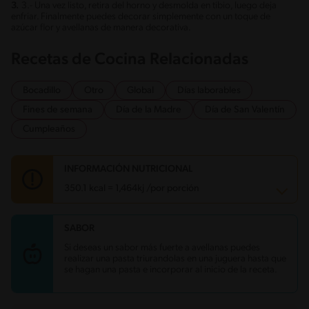
3.
3.- Una vez listo, retira del horno y desmolda en tibio, luego deja
enfriar. Finalmente puedes decorar simplemente con un toque de
azúcar flor y avellanas de manera decorativa.
Recetas de Cocina Relacionadas
Bocadillo
Otro
Global
Días laborables
Fines de semana
Día de la Madre
Día de San Valentín
Cumpleaños
INFORMACIÓN NUTRICIONAL
350.1 kcal = 1,464kj /por porción
SABOR
Carbohidratos
41.9 g
Energía
350.1 kcal
Si deseas un sabor más fuerte a avellanas puedes
Grasas
17.7 g
realizar una pasta triurandolas en una juguera hasta que
Fibra
1.4 g
se hagan una pasta e incorporar al inicio de la receta.
Proteína
8.2 g
Grasas saturadas
5.1 g
Sodio
254.3 mg