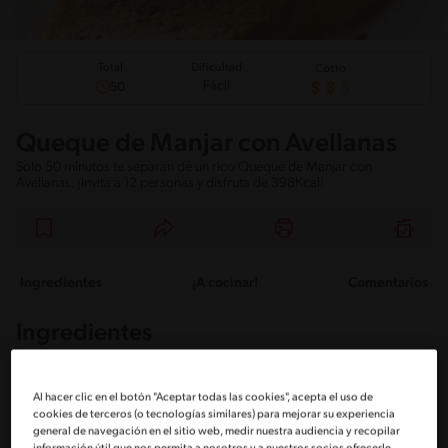
Total
Dificultad
Costo
Fácil
50
Queque de Manjar con Avellanas
Solo 50 minutos te separan de un rico Queque de Manjar con
Avellanas. ¡Invita a 12 personas y disfruta de 398Kcal!
Ingredientes
¡A cocinar!
Comentarios
Ingredientes
Porciones: 12
Al hacer clic en el botón "Aceptar todas las cookies", acepta el uso de
cookies de terceros (o tecnologías similares) para mejorar su experiencia
general de navegación en el sitio web, medir nuestra audiencia y recopilar