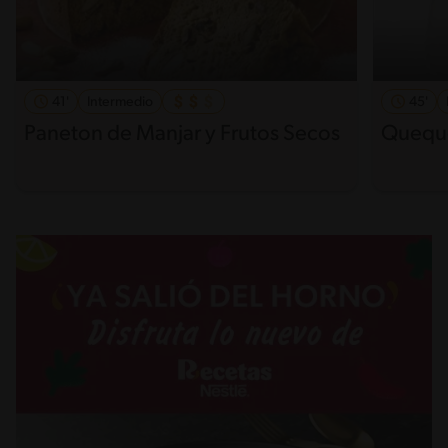
41'
Intermedio
45'
Paneton de Manjar y Frutos Secos
Quequ