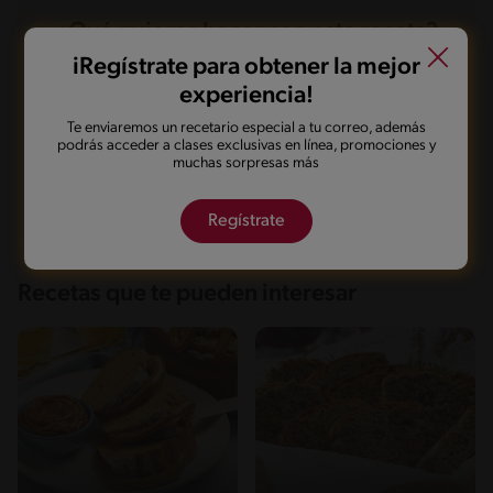
Azúcares
16.5 g
¿Qué quieres hacer con esta receta?
iRegístrate para obtener la mejor
experiencia!
Guardarla
Agregar a mi menú
Te enviaremos un recetario especial a tu correo, además
podrás acceder a clases exclusivas en línea, promociones y
muchas sorpresas más
Marcarla cocinada
Compartirla
Regístrate
Recetas que te pueden interesar