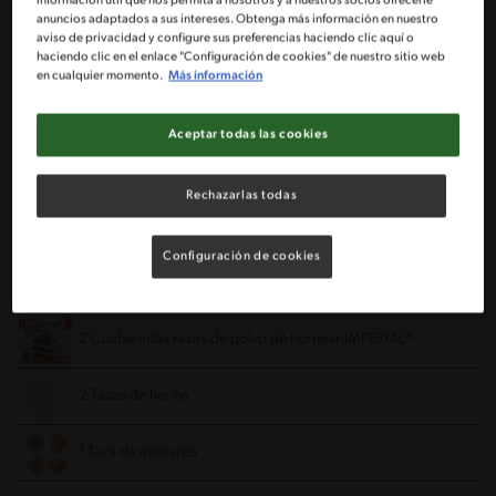
1/2 Pan de margarina (125 g)
información útil que nos permita a nosotros y a nuestros socios ofrecerle
anuncios adaptados a sus intereses. Obtenga más información en nuestro
aviso de privacidad y configure sus preferencias haciendo clic aquí o
1/2 Taza de azúcar granulada
haciendo clic en el enlace "Configuración de cookies" de nuestro sitio web
en cualquier momento.
Más información
4 Huevos
Aceptar todas las cookies
2 Tazas de manjar tradicional NESTLÉ®
Rechazarlas todas
1 Taza de leche semi descremada
Configuración de cookies
1 Cucharada de esencia de vainilla
2 Cucharadas rasas de polvo de hornear IMPERIAL®
2 Tazas de harina
1 Taza de avellanas