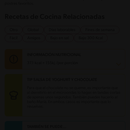
postres favoritos.
Recetas de Cocina Relacionadas
Otro
Global
Días laborables
Fines de semana
Fácil
Amigos
Bajo en sal
Bajo 300 Kcal
INFORMACIÓN NUTRICIONAL
37.1 kcal = 155kj /por porción
TIP SALSA DE YOGHURT Y CHOCOLATE
Carbohidratos
3.9 g
Energía
37.1 kcal
Para que el chocolate no se queme, es importante que
Grasas
2.1 g
al derretirlo en el microondas lo hagas en tandas cortas
Proteína
0.3 g
de apenas unos segundos. También puedes hacerlo al
Grasas saturadas
1.3 g
baño María. En ambos casos es importante que lo
Sodio
12.7 mg
revuelvas.
Azúcares
3.3 g
TAMBIÉN SE PUEDE...