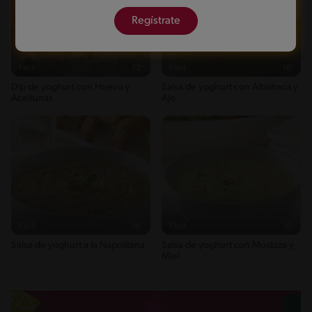
Regístrate
Fácil
12'
Fácil
16'
Dip de yoghurt con Huevo y
Salsa de yoghurt con Albahaca y
Aceitunas
Ajo
Fácil
16'
Fácil
16'
Salsa de yoghurt a la Napolitana
Salsa de yoghurt con Mostaza y
Miel