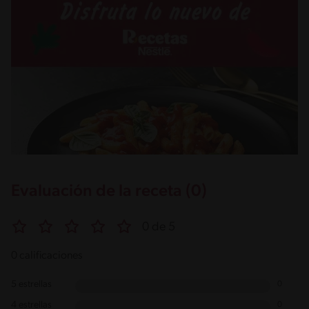
Evaluación de la receta (0)
0 de 5
0 calificaciones
5 estrellas
0
4 estrellas
0