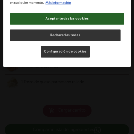
en cualquier momento.
Más información
1 Cda de aceite
Aceptar todas las cookies
1 Brócoli chico cortado en ramitas
Rechazarlas todas
1 Ajo cortado finamente
½ Cebolla chica cortada finamente
Configuración de cookies
½ Taza de almendras
1 Trozo de queso parmesano rallado
Cargar carrito
Compartir lista de ingredientes