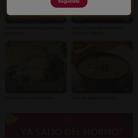
Regístrate
Fácil
35'
Fácil
22'
Ensalada de brocoli y garbanzos
Sopa “Crema de Carne con
crocantes
Sémola y Cebolla“
Fácil
19'
Fácil
30'
Brócoli a la crema de Pollo
Sopa de zapallo italiano