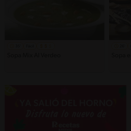
35'
Fácil
26'
Sopa Mix Al Verdeo
Sopa es