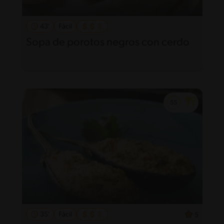
43'
Fácil
Sopa de porotos negros con cerdo
35'
Fácil
5