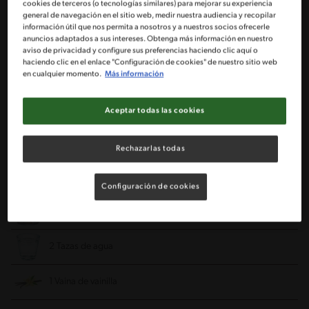
3 Tazas de harina integral
cookies de terceros (o tecnologías similares) para mejorar su experiencia
general de navegación en el sitio web, medir nuestra audiencia y recopilar
información útil que nos permita a nosotros y a nuestros socios ofrecerle
1 Cucharada de mantequilla sin sal
anuncios adaptados a sus intereses. Obtenga más información en nuestro
aviso de privacidad y configure sus preferencias haciendo clic aquí o
haciendo clic en el enlace "Configuración de cookies" de nuestro sitio web
2 Cucharadas de aceite
en cualquier momento.
Más información
1 Huevo
Aceptar todas las cookies
Agua tibia (opcional)
Rechazarlas todas
1 Pizca de sal
Configuración de cookies
1 Tarro de Leche Condensada NESTLÉ®
2 Tazas de agua
1 Vaina de vainilla