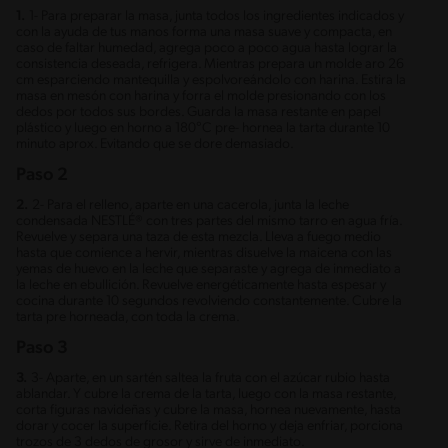
1.
1- Para preparar la masa, junta todos los ingredientes indicados y
con la ayuda de tus manos forma una masa suave y compacta, en
caso de faltar humedad, agrega poco a poco agua hasta lograr la
consistencia deseada, refrigera. Mientras prepara un molde aro 26
cm esparciendo mantequilla y espolvoreándolo con harina. Estira la
masa en mesón con harina y forra el molde presionando con los
dedos por todos sus bordes. Guarda la masa restante en papel
plástico y luego en horno a 180°C pre- hornea la tarta durante 10
minuto aprox. Evitando que se dore demasiado.
Paso 2
2.
2- Para el relleno, aparte en una cacerola, junta la leche
condensada NESTLÉ® con tres partes del mismo tarro en agua fría.
Revuelve y separa una taza de esta mezcla. Lleva a fuego medio
hasta que comience a hervir, mientras disuelve la maicena con las
yemas de huevo en la leche que separaste y agrega de inmediato a
la leche en ebullición. Revuelve energéticamente hasta espesar y
cocina durante 10 segundos revolviendo constantemente. Cubre la
tarta pre horneada, con toda la crema.
Paso 3
3.
3- Aparte, en un sartén saltea la fruta con el azúcar rubio hasta
ablandar. Y cubre la crema de la tarta, luego con la masa restante,
corta figuras navideñas y cubre la masa, hornea nuevamente, hasta
dorar y cocer la superficie. Retira del horno y deja enfriar, porciona
trozos de 3 dedos de grosor y sirve de inmediato.