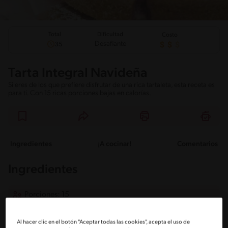
Total
Dificultad
Costo
Desafiante
35
Tarta Integral Navideña
Si eres de los que prefiere disfrutar de una rica tartaleta, esta receta es
para ti. Con 15 ricas porciones bajas en calorías.
Ingredientes
¡A cocinar!
Comentarios
Ingredientes
Porciones: 15
Al hacer clic en el botón "Aceptar todas las cookies", acepta el uso de