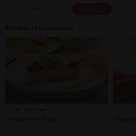
Iniciar sesión
Registrarme
Recetas relacionadas
45'
Desafiante
45'
Tartaleta de frutas
Browni