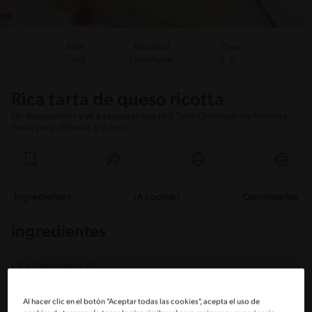
Total
Dificultad
Costo
Desafiante
40
Rica tarta de queso ricotta
No esperes más y ve a preparar una rica Tarta Gratinada de Ricotta y
Pasas para disfrutar a la once.
Ingredientes
¡A cocinar!
Comentarios
Ingredientes
Porciones: 12
Masa:
Al hacer clic en el botón "Aceptar todas las cookies", acepta el uso de