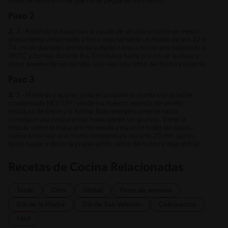
masa de textura firme que no se pegue en tus manos.
Paso 2
2.
2.- Extiende la masa con la ayuda de un uslero sobre un mesón
previamente enharinado y forra internamente un molde de aro 22 a
24 cm de diámetro enmantequillado. Lleva a horno pre-calentado a
180°C y hornea durante 8 a 10 minutos hasta pre-cocer la masa y
dorar levemente sus bordes. Una vez lista retira del horno y reserva.
Paso 3
3.
3.- Mientras y aparte, junta en un bowl la ricotta con la leche
condensada NESTLÉ®; añade los huevos, esencia de vainilla,
ralladura de limón y la harina. Bate energéticamente hasta
conseguir una preparación homogénea sin grumos. Vierte la
mezcla sobre la masa pre-horneada y esparce todas las pasas,
vuelve a hornear a la misma temperatura durante 20 min. aprox.
hasta cuajar y dorar la preparación, retira del horno y deja enfriar.
Recetas de Cocina Relacionadas
Tarde
Otro
Global
Fines de semana
Día de la Madre
Día de San Valentín
Celebracion
Fácil