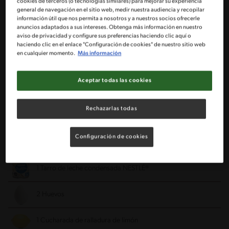
cookies de terceros (o tecnologías similares) para mejorar su experiencia
general de navegación en el sitio web, medir nuestra audiencia y recopilar
2 Tazas de harina cernida
información útil que nos permita a nosotros y a nuestros socios ofrecerle
anuncios adaptados a sus intereses. Obtenga más información en nuestro
aviso de privacidad y configure sus preferencias haciendo clic aquí o
1 Cucharadita de polvo de horneo IMPERIAL®
haciendo clic en el enlace "Configuración de cookies" de nuestro sitio web
en cualquier momento.
Más información
1/2 Taza de azúcar flor cernida
Aceptar todas las cookies
80 g de mantequilla a temperatura ambiente
Rechazarlas todas
1/4 de leche semidescremada
Configuración de cookies
Relleno:
1 Tarro de leche condensada NESTLÉ®
2 Huevos
1 Cucharada de ralladura de limón