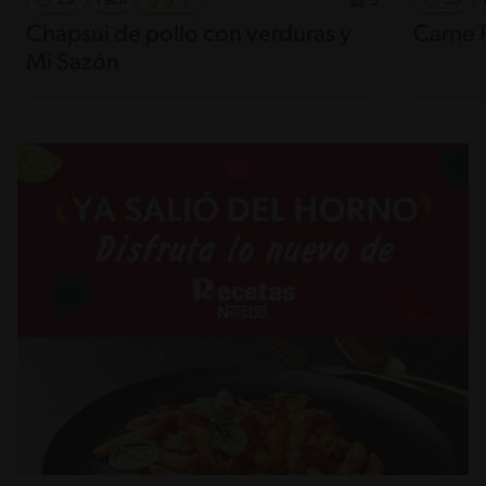
25'
Fácil
35'
5
Chapsui de pollo con verduras y
Carne 
Mi Sazón