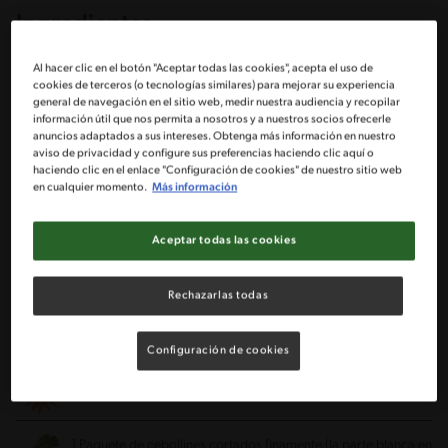
Ingredientes
Al hacer clic en el botón "Aceptar todas las cookies", acepta el uso de
Porciones: 6
cookies de terceros (o tecnologías similares) para mejorar su experiencia
general de navegación en el sitio web, medir nuestra audiencia y recopilar
información útil que nos permita a nosotros y a nuestros socios ofrecerle
anuncios adaptados a sus intereses. Obtenga más información en nuestro
500 g Posta rosada cortada en tiritas
aviso de privacidad y configure sus preferencias haciendo clic aquí o
haciendo clic en el enlace "Configuración de cookies" de nuestro sitio web
en cualquier momento.
Más información
2 Cucharadas de aceite
1 Diente de ajo cortado finamente
Aceptar todas las cookies
1 Cebolla grande cortada en pluma
Rechazarlas todas
1 Pimentón rojo grande cortado en tiritas
Configuración de cookies
2 Zanahorias grandes cortadas en tiritas
1 Paquete de cebollines cortados finamente (la parte blanca en