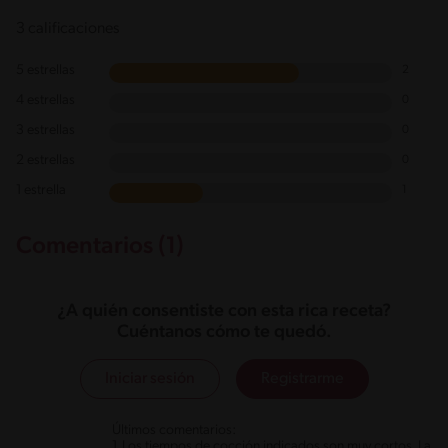
3 calificaciones
5 estrellas
2
4 estrellas
0
3 estrellas
0
2 estrellas
0
1 estrella
1
Comentarios (1)
¿A quién consentiste con esta rica receta?
Cuéntanos cómo te quedó.
Iniciar sesión
Registrarme
Últimos comentarios:
1. Los tiempos de cocción indicados son muy cortos. La