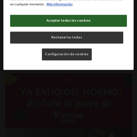
Ingredientes
en cualquier momento.
Más información
Aceptar todas las cookies
Porciones: 2
2 Unidades Berenjena
Rechazarlas todas
Compartir lista de ingredientes
Configuración de cookies