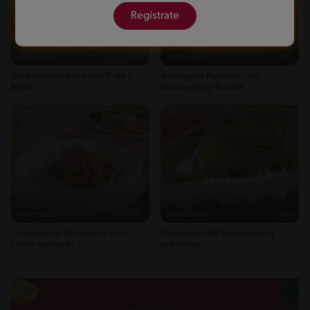
Regístrate
Intermedio
65'
Intermedio
40'
Berenjena rellena con Pollo y
Berenjena Rellenas con
Mote
Mozzarella y Tomate
Intermedio
35'
Intermedio
45'
Cremoso de berenjena con
Canelones de Berenjenas y
cerdo salteado
aceitunas