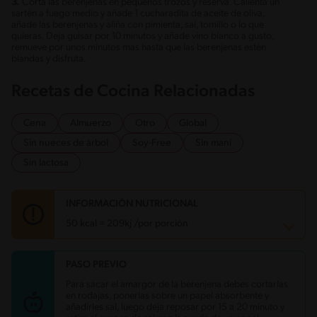
3.
Corta las berenjenas en pequeños trozos y reserva. Calienta un
sartén a fuego medio y añade 1 cucharadita de aceite de oliva,
añade las berenjenas y aliña con pimienta, sal, tomillo o lo que
quieras. Deja guisar por 10 minutos y añade vino blanco a gusto,
remueve por unos minutos mas hasta que las berenjenas estén
blandas y disfruta.
Recetas de Cocina Relacionadas
Cena
Almuerzo
Otro
Global
Sin nueces de árbol
Soy-Free
Sin maní
Sin lactosa
INFORMACIÓN NUTRICIONAL
50 kcal = 209kj /por porción
PASO PREVIO
Carbohidratos
11.8 g
Energía
50 kcal
Para sacar el amargor de la berenjena debes cortarlas
Grasas
0.4 g
en rodajas, ponerlas sobre un papel absorbente y
Fibra
6 g
añadirles sal, luego deja reposar por 15 a 20 minuto y
Proteína
2 g