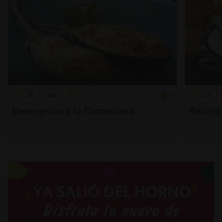
35'
Fácil
55'
5
Berenjenas a la Parmesana
Receta