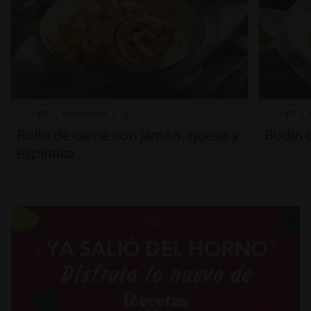
85'
Intermedio
41'
Rollo de carne con jamón, queso y
Budín 
espinaca