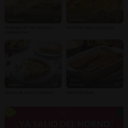
Intermedio
44'
Intermedio
21'
Gratinado de Tres Cebollas y
Tortilla de Fideos con Carne
Champiñones
Desafiante
80'
Desafiante
80'
Quiche de carne y verduras
Carne Mechada