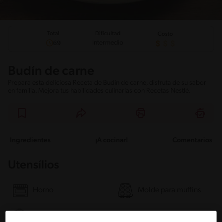
Total
Dificultad
Costo
Intermedio
69
Budín de carne
Prepara esta deliciosa Receta de Budín de carne, disfruta de su sabor
en familia. Mejora tus habilidades culinarias con Recetas Nestlé.
Ingredientes
¡A cocinar!
Comentarios
Utensílios
Horno
Molde para muffins
Licuadora
Bol