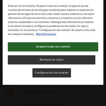
Al hacer clic en el botón "Aceptar todas las cookies", acepta el uso de
cookies de terceros (o tecnologías similares) para mejorar su experiencia
Molde para tarta bundt
Molde de magdalenas
general de navegación en el sitio web, medir nuestra audiencia y recopilar
información útil que nos permita a nosotros y a nuestros socios ofrecerle
anuncios adaptados a sus intereses. Obtenga más información en nuestro
Molde de torta
aviso de privacidad y configure sus preferencias haciendo clic aquí o
haciendo clic en el enlace "Configuración de cookies" de nuestro sitio web
en cualquier momento.
Más información
Ingredientes
Aceptar todas las cookies
Porciones: 6
Rechazarlas todas
250 g de carne molida
Configuración de cookies
1 Sobre de rindecarne MAGGI®
1 Cebolla cortada finamente
1 Diente de ajo cortado finamente