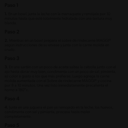
Paso 1
1.
En un bowl, junta la leche con la marraqueta y remójala por 10
minutos hasta que esté totalmente hidratada con una textura muy
blanda.
Paso 2
2.
Mientras en un bowl prepara el sobre de rindecarne MAGGI®
según instrucciones de su envase y junta con la carne molida en
crudo.
Paso 3
3.
En una sartén con un poco de aceite saltea la cebolla junto con el
ajo hasta dorar muy bien, condimenta con un poco de sal, pimienta,
aji color a gusto o los que más prefieras. Luego agrega la carne
molida aumentada con el Sobre de rindecarne MAGGI® y cocina
por 8 a 10 minutos. Una vez listo inmediatamente precalienta el
horno a 180°c.
Paso 4
4.
Junta en una juguera el pan ya remojado en la leche, los huevos,
condimenta con sal y pimienta, procesa hasta moler
completamente.
Paso 5