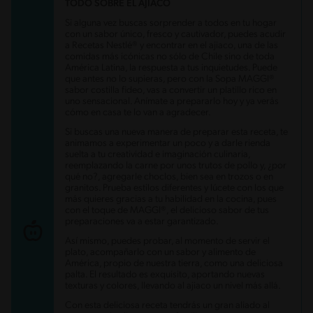
TODO SOBRE EL AJIACO
Carbohidratos
20.5 g
Energía
183.2 kcal
Si alguna vez buscas sorprender a todos en tu hogar
Grasas
4.8 g
con un sabor único, fresco y cautivador, puedes acudir
Fibra
2.2 g
a Recetas Nestlé® y encontrar en el ajiaco, una de las
Proteína
15 g
comidas más icónicas no sólo de Chile sino de toda
Grasas saturadas
1.7 g
América Latina, la respuesta a tus inquietudes. Puede
Sodio
728.1 mg
que antes no lo supieras, pero con la Sopa MAGGI®
Azúcares
2.5 g
sabor costilla fideo, vas a convertir un platillo rico en
uno sensacional. Anímate a prepararlo hoy y ya verás
cómo en casa te lo van a agradecer.
Si buscas una nueva manera de preparar esta receta, te
animamos a experimentar un poco y a darle rienda
suelta a tu creatividad e imaginación culinaria,
reemplazando la carne por unos trutos de pollo y, ¿por
qué no?, agregarle choclos, bien sea en trozos o en
granitos. Prueba estilos diferentes y lúcete con los que
más quieres gracias a tu habilidad en la cocina, pues
con el toque de MAGGI®, el delicioso sabor de tus
preparaciones va a estar garantizado.
Así mismo, puedes probar, al momento de servir el
plato, acompañarlo con un sabor y alimento de
América, propio de nuestra tierra, como una deliciosa
palta. El resultado es exquisito, aportando nuevas
texturas y colores, llevando al ajiaco un nivel más allá.
Con esta deliciosa receta tendrás un gran aliado al