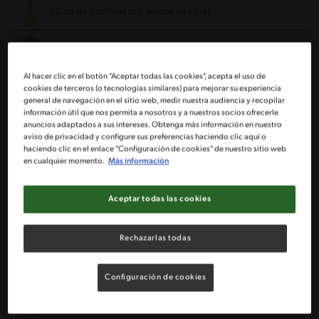
1 Cda de aceite (el que tengas en casa)
1 Zanahoria grande cortada en rodajas
Al hacer clic en el botón "Aceptar todas las cookies", acepta el uso de
1 Cebolla grande cortada en plumas
cookies de terceros (o tecnologías similares) para mejorar su experiencia
general de navegación en el sitio web, medir nuestra audiencia y recopilar
información útil que nos permita a nosotros y a nuestros socios ofrecerle
1 Pimentón rojo cortado en tiras
anuncios adaptados a sus intereses. Obtenga más información en nuestro
aviso de privacidad y configure sus preferencias haciendo clic aquí o
haciendo clic en el enlace "Configuración de cookies" de nuestro sitio web
1 Diente de ajo picado muy fino
en cualquier momento.
Más información
4 Trozos de carne asada del día anterior (aprox 400 a 500 gr)
Aceptar todas las cookies
4 Longanizas asadas del día anterior cortadas en rodajas
Rechazarlas todas
(opcional)
3 Papas grandes cortadas en bastones (si son pequeñas usa
Configuración de cookies
5)