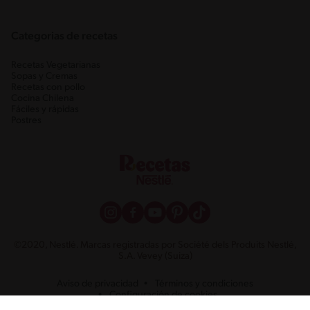
Categorias de recetas
Recetas Vegetarianas
Sopas y Cremas
Recetas con pollo
Cocina Chilena
Fáciles y rápidas
Postres
©2020, Nestlé. Marcas registradas por Société dels Produits Nestlé,
S.A. Vevey (Suiza)
Aviso de privacidad
Términos y condiciones
Configuración de cookies