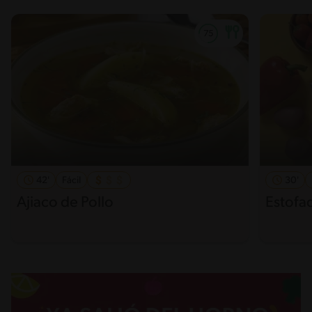
42'
Fácil
30'
Ajiaco de Pollo
Estofa