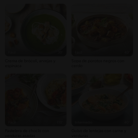
Fácil
30'
Fácil
43'
Crema de brócoli, arvejas y
Sopa de porotos negros con
espinaca
cerdo
Fácil
110'
Intermedio
40'
Pastelera de choclo con
Guiso de lentejas con carne y
verduras asadas
verduras