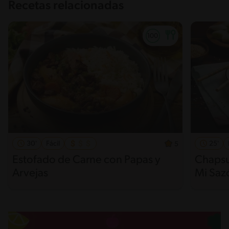
Recetas relacionadas
30'
Fácil
25'
5
Estofado de Carne con Papas y
Chapsu
Arvejas
Mi Saz