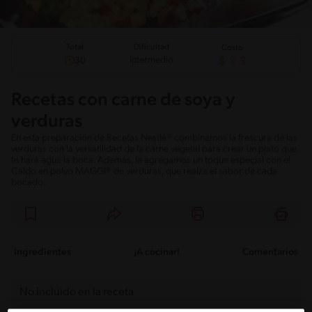
Total
Dificultad
Costo
Intermedio
30
Recetas con carne de soya y
verduras
En esta preparación de Recetas Nestlé® combinamos la frescura de las
verduras con la versatilidad de la carne vegetal para crear un plato que
te hará agua la boca. Además, le agregamos un toque especial con el
Caldo en polvo MAGGI® de verduras, que realza el sabor de cada
bocado.
Ingredientes
¡A cocinar!
Comentarios
No incluido en la receta