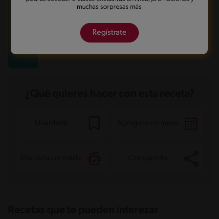
muchas sorpresas más
en un restaurante, pero siempre es agradable tener en
cuenta ese aspecto visual.
Hay algunas carnes vegetales, como el tofu, que te
Regístrate
permiten experimentar con los marinados para jugar
con su sabor. Anímate a marinarla para llevar el plato a
un nuevo nivel.
¿Qué quieres hacer con esta receta?
Guardarla
Agregar a mi menú
Marcarla cocinada
Compartirla
Recetas que te pueden interesar