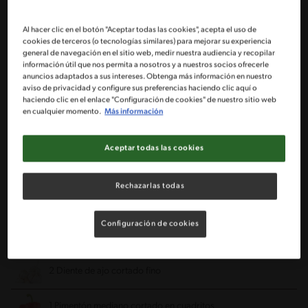
Sin nueces de árbol
Sin maní
Sin pescado
Al hacer clic en el botón "Aceptar todas las cookies", acepta el uso de
cookies de terceros (o tecnologías similares) para mejorar su experiencia
Ingredientes
general de navegación en el sitio web, medir nuestra audiencia y recopilar
información útil que nos permita a nosotros y a nuestros socios ofrecerle
anuncios adaptados a sus intereses. Obtenga más información en nuestro
Porciones: 5
aviso de privacidad y configure sus preferencias haciendo clic aquí o
haciendo clic en el enlace "Configuración de cookies" de nuestro sitio web
en cualquier momento.
Más información
2 Tazas de carne vegetal
Aceptar todas las cookies
2 Tazas de agua hirviendo
Rechazarlas todas
1 Cucharadita de aceite
Configuración de cookies
1 Cebolla cortada en cuadritos
2 Diente de ajo cortado fino
1 Pimentón mediano cortado en cuadritos