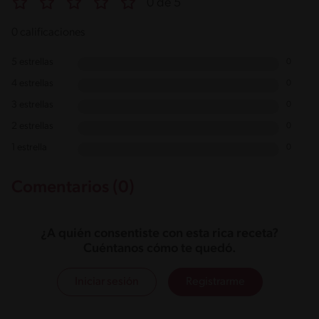
0 de 5
0 calificaciones
5 estrellas
0
4 estrellas
0
3 estrellas
0
2 estrellas
0
1 estrella
0
Comentarios (0)
¿A quién consentiste con esta rica receta?
Cuéntanos cómo te quedó.
Iniciar sesión
Registrarme