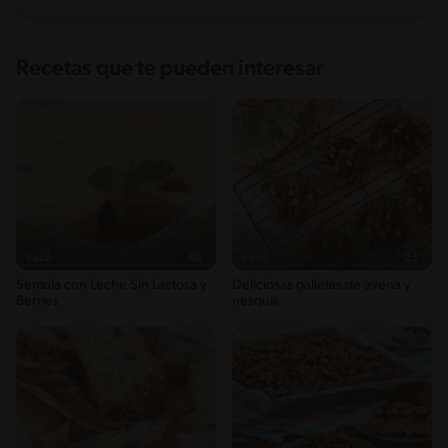
Recetas que te pueden interesar
Fácil
40'
Fácil
23'
Semola con Leche Sin Lactosa y
Deliciosas galletas de avena y
Berries
nesquik