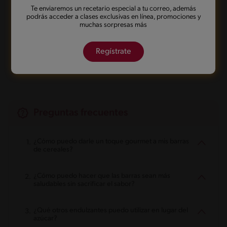
Te enviaremos un recetario especial a tu correo, además
Guardarla
Agregar a mi menú
podrás acceder a clases exclusivas en línea, promociones y
muchas sorpresas más
Regístrate
Marcarla cocinada
Compartirla
Preguntas frecuentes
¿Cómo puedo darle un toque gourmet a mis barras
de cereales?
¿Cómo puedo hacer que las barras sean más
saludables sin sacrificar el sabor?
¿Qué otros endulzantes puedo utilizar en lugar del
azúcar?