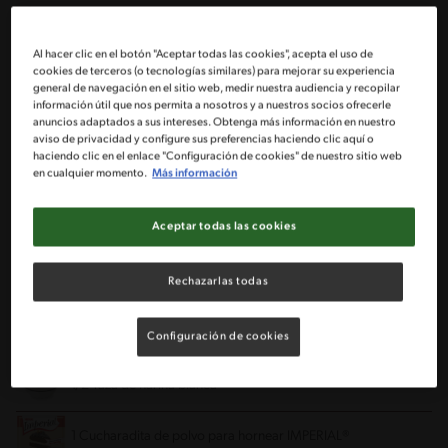
Porciones: 15
Al hacer clic en el botón "Aceptar todas las cookies", acepta el uso de
cookies de terceros (o tecnologías similares) para mejorar su experiencia
1 Tarro de Leche Condensada NESTLÉ®
general de navegación en el sitio web, medir nuestra audiencia y recopilar
información útil que nos permita a nosotros y a nuestros socios ofrecerle
anuncios adaptados a sus intereses. Obtenga más información en nuestro
2 Huevos
aviso de privacidad y configure sus preferencias haciendo clic aquí o
haciendo clic en el enlace "Configuración de cookies" de nuestro sitio web
en cualquier momento.
Más información
1 Cucharadita de esencia de vainilla
Aceptar todas las cookies
1 Cucharadita de canela en polvo
Rechazarlas todas
1 Taza de avena instantánea
1 Taza de harina integral
Configuración de cookies
1/2 Taza de harina blanca
1 Cucharadita de polvo para hornear IMPERIAL®