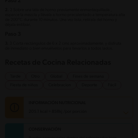
Paso 2
2.
2 Sobre una lata de horno previamente enmantequillada ,
esparce la mezcla y llévala a horno precalentado a temperatura alta
de 200°C durante 10 minutos. Una vez lista, retírala del horno y
déjala entibiar.
Paso 3
3.
3 Corta rectángulos de 6 x 2 cms aproximadamente, y disfruta
de inmediato o bien envuélvelos para llevarlos a todos lados.
Recetas de Cocina Relacionadas
Tarde
Otro
Global
Fines de semana
Fiesta de niños
Celebracion
Deporte
Fácil
INFORMACIÓN NUTRICIONAL
205.1 kcal = 858kj /por porción
CONSERVACIÓN
Carbohidratos
33.1 g
Energía
205.1 kcal