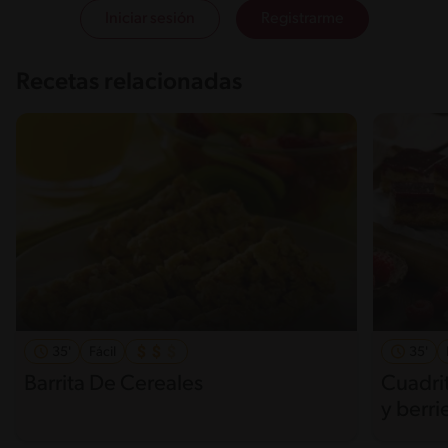
Iniciar sesión
Registrarme
Recetas relacionadas
35'
Fácil
35'
Barrita De Cereales
Cuadrit
y berri