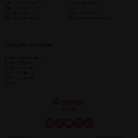
Todas las recetas
Todos los artículos
Elige los ingredientes
Tips
Contáctanos
Cocción y Técnicas
Planificar tu menú
Medidas y Equivalencias
Categorias de recetas
Recetas Vegetarianas
Sopas y Cremas
Recetas con pollo
Cocina Chilena
Fáciles y rápidas
Postres
©2020, Nestlé. Marcas registradas por Société dels Produits Nestlé,