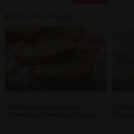
Recetas relacionadas
35'
Fácil
40'
Galletones Evaporados de
Gallet
Almendras y Semillas sin Azúcar
Nueces