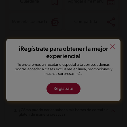
Guardarla
Agregar a mi menú
Marcarla cocinada
Compartirla
iRegístrate para obtener la mejor
Preguntas frecuentes
experiencia!
Te enviaremos un recetario especial a tu correo, además
podrás acceder a clases exclusivas en línea, promociones y
¿Cómo puedo hacer que mis barras de cereal sin
muchas sorpresas más
gluten se mantengan juntas y no se desmoronen?
Regístrate
¿Qué alternativas sin gluten puedo usar en lugar de
la avena en esta receta?
¿Cómo puedo darles sabor a mis barras de cereal sin
gluten de manera creativa?