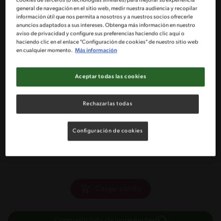
2 Tazas de pipocas de quínoa
general de navegación en el sitio web, medir nuestra audiencia y recopilar
información útil que nos permita a nosotros y a nuestros socios ofrecerle
anuncios adaptados a sus intereses. Obtenga más información en nuestro
1 Taza de Manjar NESTLÉ®
aviso de privacidad y configure sus preferencias haciendo clic aquí o
haciendo clic en el enlace "Configuración de cookies" de nuestro sitio web
en cualquier momento.
Más información
1 Huevo
Aceptar todas las cookies
½ Taza de almendras
Rechazarlas todas
1 Taza de coco rallado
Configuración de cookies
1 taza de semillas o frutos secos surtidos (maravilla, Goji,
cramberries, etc)
Cargar carrito
Compartir lista de ingredientes