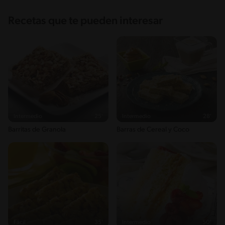
Recetas que te pueden interesar
Intermedio
25'
Intermedio
28'
Barritas de Granola
Barras de Cereal y Coco
Fácil
35'
Intermedio
50'