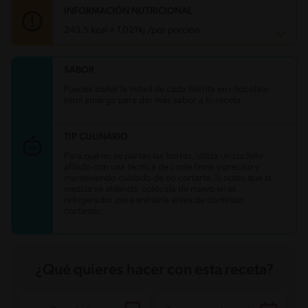
INFORMACIÓN NUTRICIONAL
243.5 kcal = 1,021kj /por porción
SABOR
Carbohidratos
36.3 g
Energía
243.5 kcal
Puedes bañar la mitad de cada barrita en chocolate
Grasas
8.2 g
semi amargo para dar más sabor a tu receta.
Fibra
4.2 g
Proteína
8 g
Grasas saturadas
3.8 g
TIP CULINARIO
Sodio
91.7 mg
Azúcares
17.6 g
Para que no se partan las barras, utiliza un cuchillo
afilado con una técnica de corte firme y preciso y
manteniendo cuidado de no cortarte. Si notas que la
mezcla se ablanda, colócala de nuevo en el
refrigerador para enfriarla antes de continuar
cortando.
¿Qué quieres hacer con esta receta?