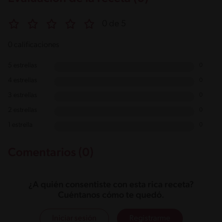
0 de 5
0 calificaciones
5 estrellas
0
4 estrellas
0
3 estrellas
0
2 estrellas
0
1 estrella
0
Comentarios (0)
¿A quién consentiste con esta rica receta?
Cuéntanos cómo te quedó.
Iniciar sesión
Registrarme