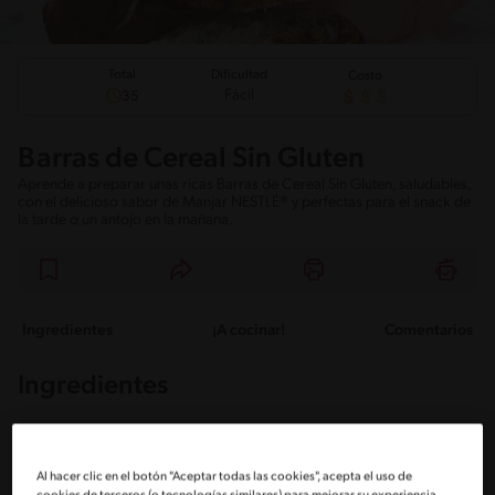
Total
Dificultad
Costo
Fácil
35
Barras de Cereal Sin Gluten
Aprende a preparar unas ricas Barras de Cereal Sin Gluten, saludables,
con el delicioso sabor de Manjar NESTLÉ® y perfectas para el snack de
la tarde o un antojo en la mañana.
Ingredientes
¡A cocinar!
Comentarios
Ingredientes
Porciones: 10
Al hacer clic en el botón "Aceptar todas las cookies", acepta el uso de
cookies de terceros (o tecnologías similares) para mejorar su experiencia