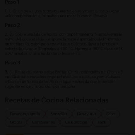
Paso 1
1.
1.- En un bowl junta todos los ingredientes y mezcla hasta lograr
unir completamente, formando una masa húmeda. Reserva.
Paso 2
2.
2.- Sobre una lata de horno, con papel mantequilla espolvorea la
mitad del coco rallado y dispone la masa esparciéndola formando
un rectángulo, cubriendo con el resto del coco, lleva a horno pre-
calentado durante 10 minutos a 200 °C. Hornea a 180°C durante 18
a 20 minutos, o bien hasta dorar levemente.
Paso 3
3.
3.- Retira del horno y deja enfriar. Corta rectángulos de 10 cm x 3
cm. Guárdalo envueltos en papel metálico o plástico por unidades
o bien en un frasco de vidrio con tapa. Recuerda que la porción
sugerida es de una porción por persona.
Recetas de Cocina Relacionadas
Desayuno tardío
Bocadillo
Desayuno
Otro
Global
Cumpleaños
Celebracion
Fácil