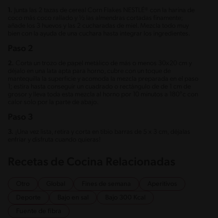
1.
Junta las 2 tazas de cereal Corn Flakes NESTLÉ® con la harina de
coco más coco rallado y ½ las almendras cortadas finamente;
añade los 3 huevos y las 2 cucharadas de miel. Mezcla todo muy
bien con la ayuda de una cuchara hasta integrar los ingredientes.
Paso 2
2.
Corta un trozo de papel metálico de más o menos 30x20 cm y
déjalo en una lata apta para horno, cubre con un toque de
mantequilla la superficie y acomoda la mezcla preparada en el paso
1; estira hasta conseguir un cuadrado o rectángulo de de 1 cm de
grosor y lleva toda esta mezcla al horno por 10 minutos a 180°c con
calor solo por la parte de abajo.
Paso 3
3.
¡Una vez lista, retira y corta en tibio barras de 5 x 3 cm, déjalas
enfriar y disfruta cuando quieras!
Recetas de Cocina Relacionadas
Otro
Global
Fines de semana
Aperitivos
Deporte
Bajo en sal
Bajo 300 Kcal
Fuente de fibra