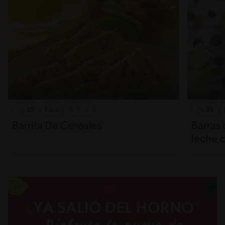
35'
Fácil
35'
Barrita De Cereales
Barras 
leche 