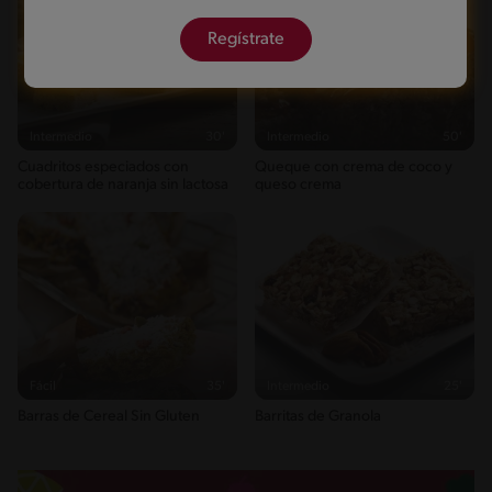
Regístrate
Intermedio
30'
Intermedio
50'
Cuadritos especiados con
Queque con crema de coco y
cobertura de naranja sin lactosa
queso crema
Fácil
35'
Intermedio
25'
Barras de Cereal Sin Gluten
Barritas de Granola