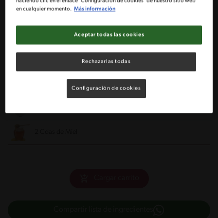
haciendo clic en el enlace "Configuración de cookies" de nuestro sitio web
2 Tazas Corn Flakes
en cualquier momento.
Más información
1/2 Taza de harina de Coco
Aceptar todas las cookies
1/2 Taza de Coco rallado
Rechazarlas todas
1/2 Taza de almendras partidas finamente
Configuración de cookies
3 Huevos
2 Cdas de Miel
Cargar carrito
Compartir lista de ingredientes