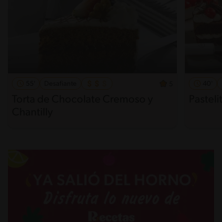
55'
Desafiante
40'
5
Torta de Chocolate Cremoso y
Pasteli
Chantilly