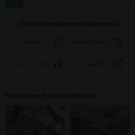
Proteína
10.1 g
Grasas saturadas
11.2 g
Sodio
149.6 mg
Azúcares
59.8 g
¿Qué quieres hacer con esta receta?
Guardarla
Agregar a mi menú
Marcarla cocinada
Compartirla
Recetas que te pueden interesar