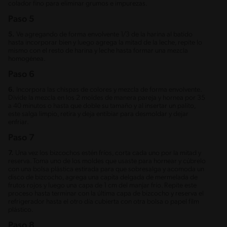
colador fino para eliminar grumos e impurezas.
Paso 5
5.
Ve agregando de forma envolvente 1/3 de la harina al batido
hasta incorporar bien y luego agrega la mitad de la leche, repite lo
mismo con el resto de harina y leche hasta formar una mezcla
homogénea.
Paso 6
6.
Incorpora las chispas de colores y mezcla de forma envolvente.
Divide la mezcla en los 2 moldes de manera pareja y hornea por 35
a 40 minutos o hasta que doble su tamaño y al insertar un palito,
este salga limpio, retira y deja entibiar para desmoldar y dejar
enfriar.
Paso 7
7.
Una vez los bizcochos estén fríos, corta cada uno por la mitad y
reserva. Toma uno de los moldes que usaste para hornear y cúbrelo
con una bolsa plástica estirada para que sobresalga y acomoda un
disco de bizcocho, agrega una capita delgada de mermelada de
frutos rojos y luego una capa de 1 cm del manjar frío. Repite este
proceso hasta terminar con la última capa de bizcocho y reserva el
refrigerador hasta el otro día cubierta con otra bolsa o papel film
plástico.
Paso 8