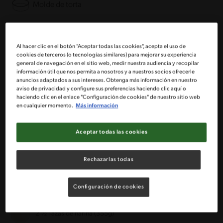
Molde de torta
Ingredientes
Al hacer clic en el botón "Aceptar todas las cookies", acepta el uso de
cookies de terceros (o tecnologías similares) para mejorar su experiencia
Porciones: 15
general de navegación en el sitio web, medir nuestra audiencia y recopilar
información útil que nos permita a nosotros y a nuestros socios ofrecerle
anuncios adaptados a sus intereses. Obtenga más información en nuestro
Para el bizcocho:
aviso de privacidad y configure sus preferencias haciendo clic aquí o
haciendo clic en el enlace "Configuración de cookies" de nuestro sitio web
en cualquier momento.
Más información
1 ½ Taza de azúcar granulada (280g)
Aceptar todas las cookies
¾ de taza de aceite
Rechazarlas todas
1 a 2 Cucharadas de esencia de vainilla
Configuración de cookies
4 huevos
2 ½ Tazas de harina (355g)