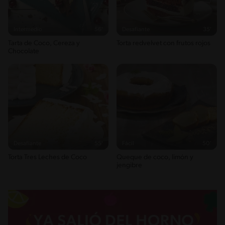
Intermedio
56'
Desafiante
35'
Tarta de Coco, Cereza y
Torta redvelvet con frutos rojos
Chocolate
Desafiante
55'
Fácil
50'
Torta Tres Leches de Coco
Queque de coco, limón y
jengibre