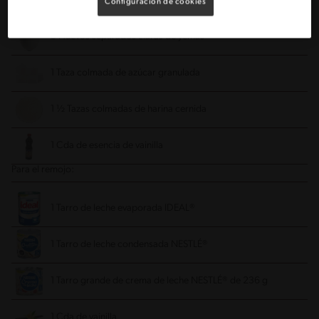
Configuración de cookies
5 Huevos separados claras de yemas
1 Taza colmada de azúcar granulada
1 ½ Tazas colmadas de harina cernida
1 Cda de esencia de vainilla
Para el remojo:
1 Tarro de leche evaporada IDEAL®
1 Tarro de leche condensada NESTLÉ®
1 Tarro grande de crema de leche NESTLÉ® de 236 g
1 Cda de vainilla