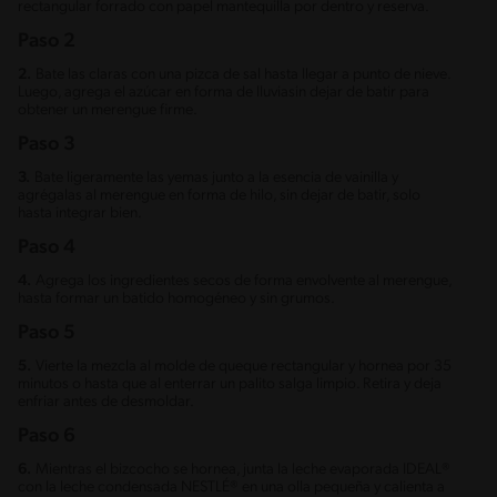
rectangular forrado con papel mantequilla por dentro y reserva.
Paso 2
2.
Bate las claras con una pizca de sal hasta llegar a punto de nieve.
Luego, agrega el azúcar en forma de lluviasin dejar de batir para
obtener un merengue firme.
Paso 3
3.
Bate ligeramente las yemas junto a la esencia de vainilla y
agrégalas al merengue en forma de hilo, sin dejar de batir, solo
hasta integrar bien.
Paso 4
4.
Agrega los ingredientes secos de forma envolvente al merengue,
hasta formar un batido homogéneo y sin grumos.
Paso 5
5.
Vierte la mezcla al molde de queque rectangular y hornea por 35
minutos o hasta que al enterrar un palito salga limpio. Retira y deja
enfriar antes de desmoldar.
Paso 6
6.
Mientras el bizcocho se hornea, junta la leche evaporada IDEAL®
con la leche condensada NESTLÉ® en una olla pequeña y calienta a