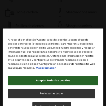
Doble caldera
Mezclador de mano
Palillos de dientes
Manga pastelera
Nevera
Congelador
Al hacer clic en el botón "Aceptar todas las cookies", acepta el uso de
cookies de terceros (o tecnologías similares) para mejorar su experiencia
general de navegación en el sitio web, medir nuestra audiencia y recopilar
información útil que nos permita a nosotros y a nuestros socios ofrecerle
Bol
Molde rectangular
anuncios adaptados a sus intereses. Obtenga más información en nuestro
aviso de privacidad y configure sus preferencias haciendo clic aquí o
haciendo clic en el enlace "Configuración de cookies" de nuestro sitio web
Molde de torta
en cualquier momento.
Más información
Aceptar todas las cookies
Ingredientes
Porciones: 20
Rechazarlas todas
Para el bizcocho: