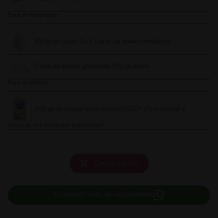
Para el merengue:
100 g de claras
4 a 5 claras de huevos medianos
1 Taza de azúcar granulada
200 gr aprox
Para el relleno:
500 gr de manjar tradicional NESTLÉ® ¡Para rellenar y
decorar, usa el manjar tradicional!
Cargar carrito
Compartir lista de ingredientes