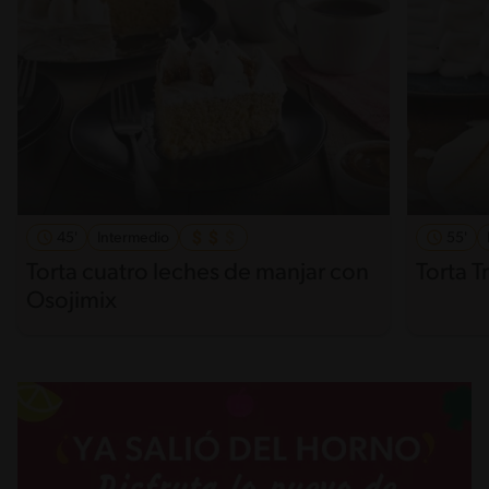
45'
Intermedio
55'
Torta cuatro leches de manjar con
Torta 
Osojimix