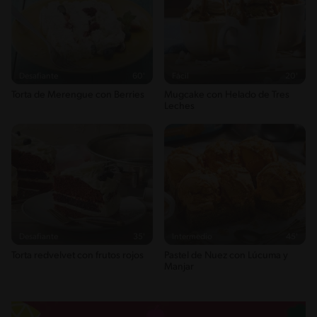
Desafiante
60'
Fácil
20'
Torta de Merengue con Berries
Mugcake con Helado de Tres
Leches
Desafiante
35'
Intermedio
45'
Torta redvelvet con frutos rojos
Pastel de Nuez con Lúcuma y
Manjar