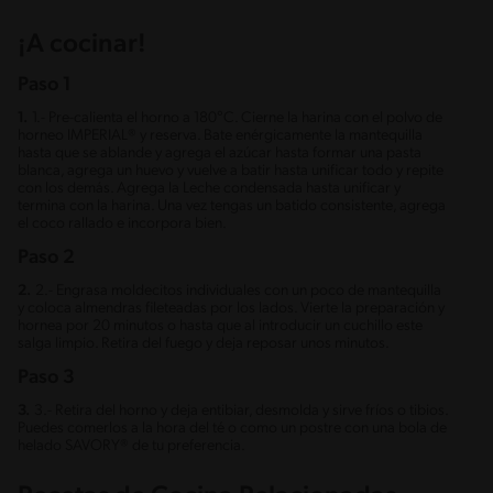
¡A cocinar!
Paso 1
1.
1.- Pre-calienta el horno a 180°C. Cierne la harina con el polvo de
horneo IMPERIAL® y reserva. Bate enérgicamente la mantequilla
hasta que se ablande y agrega el azúcar hasta formar una pasta
blanca, agrega un huevo y vuelve a batir hasta unificar todo y repite
con los demás. Agrega la Leche condensada hasta unificar y
termina con la harina. Una vez tengas un batido consistente, agrega
el coco rallado e incorpora bien.
Paso 2
2.
2.- Engrasa moldecitos individuales con un poco de mantequilla
y coloca almendras fileteadas por los lados. Vierte la preparación y
hornea por 20 minutos o hasta que al introducir un cuchillo este
salga limpio. Retira del fuego y deja reposar unos minutos.
Paso 3
3.
3.- Retira del horno y deja entibiar, desmolda y sirve fríos o tibios.
Puedes comerlos a la hora del té o como un postre con una bola de
helado SAVORY® de tu preferencia.