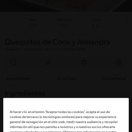
Total
Dificultad
Costo
Fácil
37
Quequitos de Coco y Almendra
Quequitos esponjosos de coco con almendras.
Ingredientes
¡A cocinar!
Comentarios
Ingredientes
Porciones: 8
Al hacer clic en el botón "Aceptar todas las cookies", acepta el uso de
cookies de terceros (o tecnologías similares) para mejorar su experiencia
general de navegación en el sitio web, medir nuestra audiencia y recopilar
2 Tazas Harina
información útil que nos permita a nosotros y a nuestros socios ofrecerle