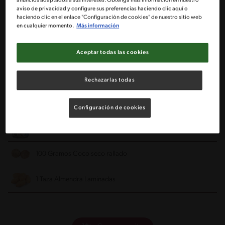
anuncios adaptados a sus intereses. Obtenga más información en nuestro
aviso de privacidad y configure sus preferencias haciendo clic aquí o
1 Cucharadita Polvo de Horneo IMPERIAL® NESTLÉ®
haciendo clic en el enlace "Configuración de cookies" de nuestro sitio web
en cualquier momento.
Más información
1/4 Pan de Mantequilla
90 g y reserva un poco para engrasar
Aceptar todas las cookies
los moldes
1/2 Taza Azúcar
Rechazarlas todas
4 Huevo
Configuración de cookies
1 Tarro de Leche Condensada NESTLÉ®
100 Gramos Coco seco rallado
1 Taza Almendra
Laminadas