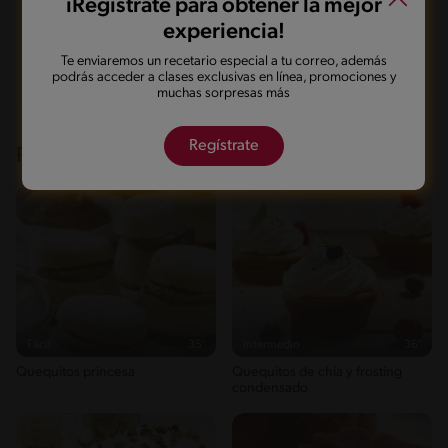
iRegístrate para obtener la mejor
experiencia!
Marcarla cocinada
Compartirla
Te enviaremos un recetario especial a tu correo, además
podrás acceder a clases exclusivas en línea, promociones y
muchas sorpresas más
Regístrate
Recetas que te pueden interesar
Fácil
35'
Intermedio
36'
Quequitos princesa
Quequitos de chía y frosting
condensado