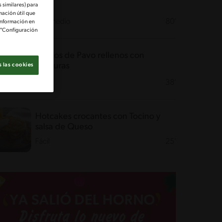
 similares) para
mación útil que
Intermedio
80'
información en
e "Configuración
Rollitos de Pavo rellenos con
Verduras
 las cookies
Fácil
38'
Hotcakes crocantes con Tocino y
salsa de Queso
Fácil
25'