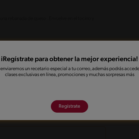
a una rebanada de queso . Envuelve en el tocino y
o derrita.
iRegístrate para obtener la mejor experiencia!
 enviaremos un recetario especial a tu correo, además podrás accede
clases exclusivas en línea, promociones y muchas sorpresas más
onadas
Celebracion
Amigos
Fuente de proteina
Regístrate