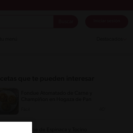
Iniciar sesión
 tu menú
Destacados
cetas que te pueden interesar
Fondue Atomatado de Carne y
Champiñon en Hogaza de Pan
Fácil
40'
Quiche de Espinaca y Tocino