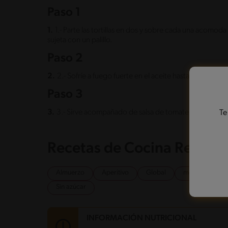
Paso 1
1.
1.- Parte las tortillas en dos y sobre cada una acomod
sujeta con un palillo.
Paso 2
2.
2.- Sofríe a fuego fuerte en el aceite hasta que el ques
Paso 3
3.
3.- Sirve acompañado de salsa de tomate y mostaza.
Te
Recetas de Cocina Relaci
Almuerzo
Aperitivo
Global
mexicano
Sin azúcar
INFORMACIÓN NUTRICIONAL