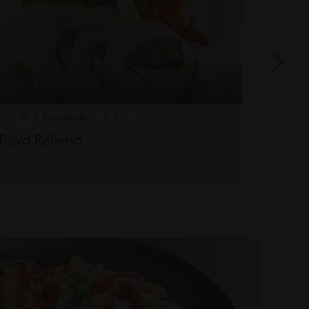
74'
Desafiante
18'
Pavo Relleno
Quesa
Queso