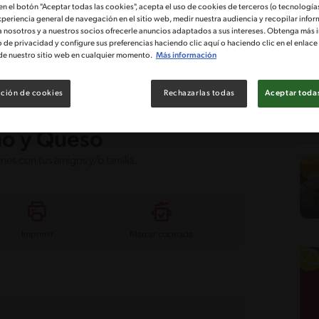
 en el botón "Aceptar todas las cookies", acepta el uso de cookies de terceros (o tecnologías
xperiencia general de navegación en el sitio web, medir nuestra audiencia y recopilar infor
a nosotros y a nuestros socios ofrecerle anuncios adaptados a sus intereses. Obtenga más 
o de privacidad y configure sus preferencias haciendo clic aquí o haciendo clic en el enlac
de nuestro sitio web en cualquier momento.
Más información
tad
Costo
ción de cookies
Rechazarlas todas
Aceptar todas
no y Queso
nes con tus amigos y/o familia.
Imprimir
Marcar cocinada