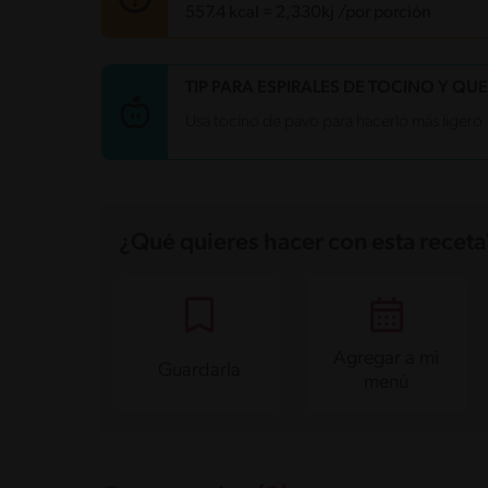
557.4 kcal = 2,330kj /por porción
Carbohidratos
16.8 g
TIP PARA ESPIRALES DE TOCINO Y QU
Energía
557.4 kcal
Usa tocino de pavo para hacerlo más ligero
Grasas
44.4 g
Fibra
1.5 g
Proteína
22.4 g
Grasas saturadas
17.8 g
Sodio
1039.5 mg
Azúcares
3.9 g
¿Qué quieres hacer con esta receta
Agregar a mi
Guardarla
menú