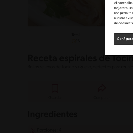
Al hacer clic
mejorar su e
nos permita 
nuestro avis
de cookies" 
Dificul
Total
Configura
Fácil
16
Receta espirales de Toci
Rollos rellenos de Tocino y Queso, perfectos para reunio
Guardar
Compartir
Ingredientes
Porciones: 4