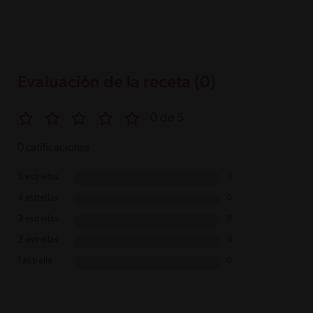
Evaluación de la receta (0)
0 de 5
0 calificaciones
5 estrellas
0
4 estrellas
0
3 estrellas
0
2 estrellas
0
1 estrella
0