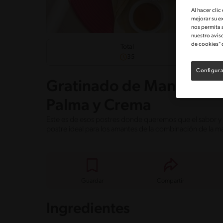
Al hacer clic
mejorar su e
nos permita 
nuestro avis
de cookies" 
Dificul
Total
Fácil
35
Configura
Gratinado de Manzanas 
Palma y Crema
Este es de esos postres donde queremos que el sabor y e
postre ideal para los amantes de la combinación de la m
Guardar
Compartir
Ingredientes