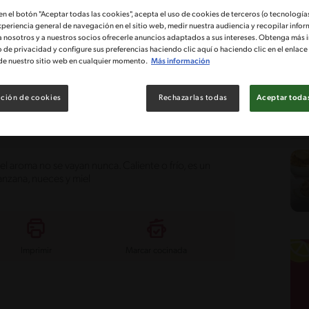
 en el botón "Aceptar todas las cookies", acepta el uso de cookies de terceros (o tecnologías
xperiencia general de navegación en el sitio web, medir nuestra audiencia y recopilar infor
a nosotros y a nuestros socios ofrecerle anuncios adaptados a sus intereses. Obtenga más 
o de privacidad y configure sus preferencias haciendo clic aquí o haciendo clic en el enlac
de nuestro sitio web en cualquier momento.
Más información
tad
Costo
ción de cookies
Rechazarlas todas
Aceptar todas
y Nueces con Miel de
l aroma no se vayan nunca. Caliente o frío, es un
anzana, nueces y miel
Imprimir
Marcar cocinada