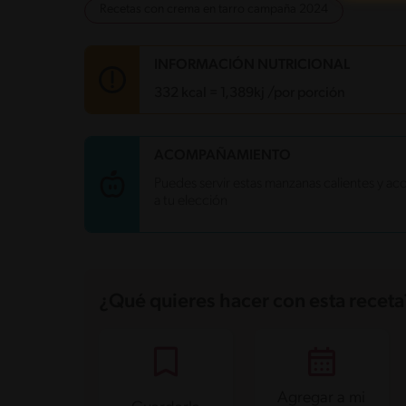
Recetas con crema en tarro campaña 2024
INFORMACIÓN NUTRICIONAL
332 kcal = 1,389kj /por porción
Carbohidratos
23.7 g
ACOMPAÑAMIENTO
Energía
332 kcal
Puedes servir estas manzanas calientes y a
Grasas
25.9 g
a tu elección
Fibra
3.1 g
Proteína
3.4 g
Grasas saturadas
11.4 g
Sodio
78.6 mg
Azúcares
17.9 g
¿Qué quieres hacer con esta receta
Agregar a mi