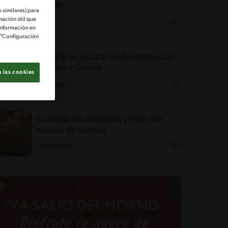
Vainilla
 similares) para
mación útil que
Fácil
50'
información en
e "Configuración
Muffins sin Azúcar de Manzana con
Nueces y Canela
 las cookies
Intermedio
35'
Crumble de manzana y miel con
helado de vainilla
Intermedio
35'