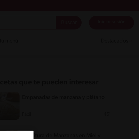
Iniciar sesión
 tu menú
Destacados
cetas que te pueden interesar
Empanadas de manzana y plátano
Fácil
45'
Confitura de Manzanas en Miel y