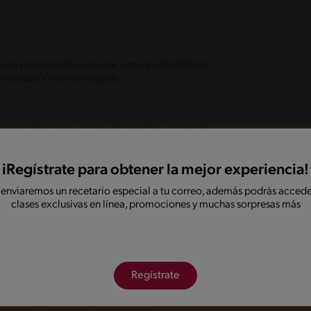
o de papel metálico de más o menos 20x20 cm.
rozo pequeño de mantequilla.
amente dejando las puntas hacia arriba, acomoda
s paquetitos allí durante 20 minutos como mínimo y
 se cocine y caramelicen sus azúcares.
iRegístrate para obtener la mejor experiencia!
 enviaremos un recetario especial a tu correo, además podrás accede
con la ayuda de una tenaza, déjalos enfriar bien y al
clases exclusivas en línea, promociones y muchas sorpresas más
 refrigerada y disfruta.
onadas
Regístrate
Fácil
Amigos
Bajo en sal