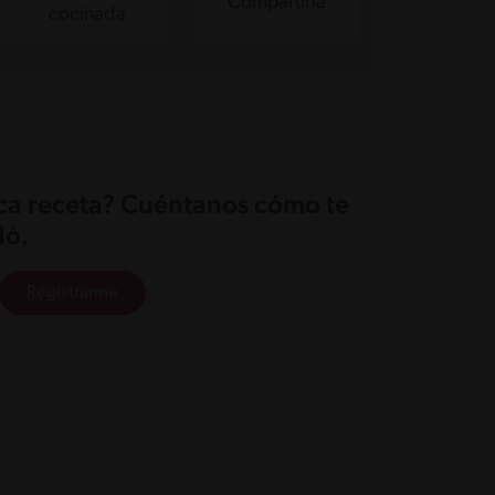
Compartirla
cocinada
ica receta? Cuéntanos cómo te
ó.
Registrarme