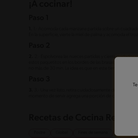
¡A cocinar!
Paso 1
1.
1.- Acomoda cada manzana partida sobre un cuadrad
En la superficie, vierte la miel de palma y acomoda el t
Paso 2
2.
2.- Espolvorea las nueces partidas y cierra cuidados
estos paquetitos en los bordes de las brasas, deja esto
no más de 30 min. La idea es que en este tiempo la fruta
Paso 3
Te
3.
3.- Una vez listo, retira cuidadosamente de las brasas 
momento de servir agrega una porción de crema NESTLÉ®
Recetas de Cocina Relaci
Postre
Global
Fines de semana
Verano