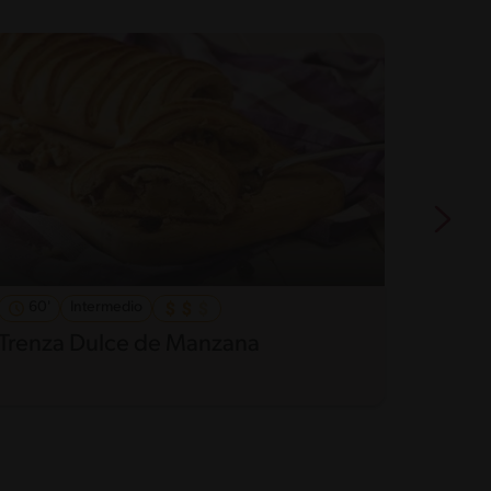
60'
Intermedio
45'
Trenza Dulce de Manzana
Budín