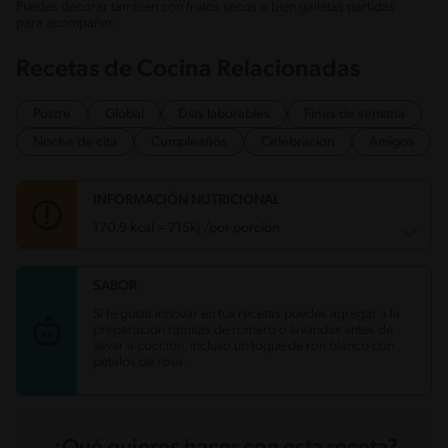
Puedes decorar también con frutos secos o bien galletas partidas
para acompañar.
Recetas de Cocina Relacionadas
Postre
Global
Días laborables
Fines de semana
Noche de cita
Cumpleaños
Celebracion
Amigos
INFORMACIÓN NUTRICIONAL
170.9 kcal = 715kj /por porción
SABOR
Carbohidratos
29.8 g
Energía
170.9 kcal
Si te gusta innovar en tus recetas puedes agregar a la
Grasas
6.2 g
preparación ramitas de romero o lavandas antes de
Fibra
2.6 g
llevar a cocción, incluso un toque de ron blanco con
Proteína
1.6 g
pétalos de rosa.
Grasas saturadas
4.1 g
Sodio
12.7 mg
Azúcares
22.2 g