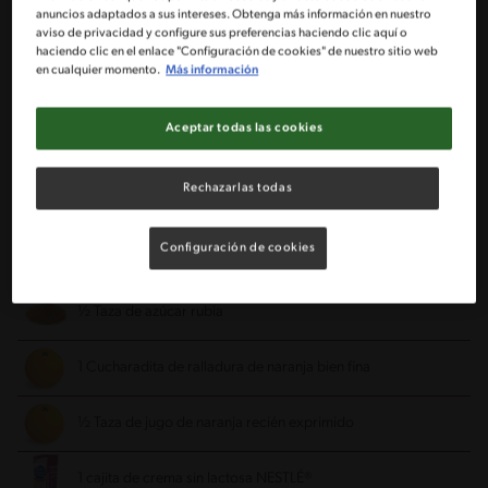
anuncios adaptados a sus intereses. Obtenga más información en nuestro
1 Piña fresca pelada y rebanada
aviso de privacidad y configure sus preferencias haciendo clic aquí o
haciendo clic en el enlace "Configuración de cookies" de nuestro sitio web
en cualquier momento.
Más información
3 Plátanos pelados y rebanados
Aceptar todas las cookies
1 Paquete de arándanos de 130 gr
Rechazarlas todas
3 Pizca de canela en polvo
Configuración de cookies
½ Cucharadita de jengibre en polvo
½ Taza de azúcar rubia
1 Cucharadita de ralladura de naranja bien fina
½ Taza de jugo de naranja recién exprimido
1 cajita de crema sin lactosa NESTLÉ®