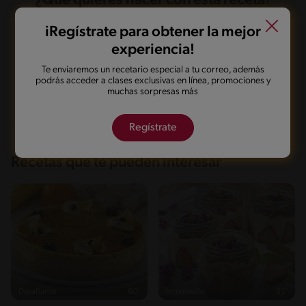
¿Qué quieres hacer con esta receta?
iRegístrate para obtener la mejor
Guardarla
Agregar a mi menú
experiencia!
Te enviaremos un recetario especial a tu correo, además
podrás acceder a clases exclusivas en línea, promociones y
Marcarla cocinada
Compartirla
muchas sorpresas más
Regístrate
Recetas que te pueden interesar
Desafiante
60'
Intermedio
55'