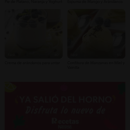
Pie de Platano, Naranja y Yoghurt
Espuma de Mango y Arándanos
Fácil
40'
Fácil
50'
Crema de arándanos para untar
Confitura de Manzanas en Miel y
Vainilla