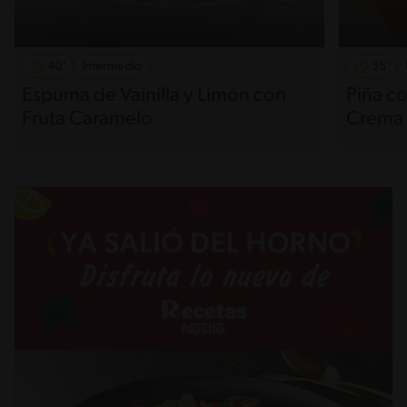
40'
Intermedio
35'
Espuma de Vainilla y Limón con
Piña co
Fruta Caramelo
Crema